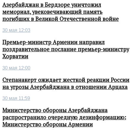
Азербайджан в Бердзоре уничтожил
мемориал, увековечивающий память
погибших в Великой Отечественной войне
30 мая 12:03
Премьер-министр Армении направил
поздравительное послание премьер-министру
Хорватии
30 мая 12:00
Степанакерт ожидает жесткой реакции России
на угрозы Азербайджана в отношении Арцаха
30 мая 11:59
Министерство обороны Азербайджана
распространило очередную дезинформацию:
Министерство обороны Армении