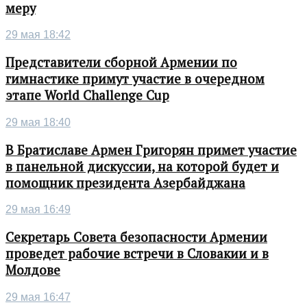
меру
29 мая 18:42
Представители сборной Армении по
гимнастике примут участие в очередном
этапе World Challenge Cup
29 мая 18:40
В Братиславе Армен Григорян примет участие
в панельной дискуссии, на которой будет и
помощник президента Азербайджана
29 мая 16:49
Секретарь Совета безопасности Армении
проведет рабочие встречи в Словакии и в
Молдове
29 мая 16:47