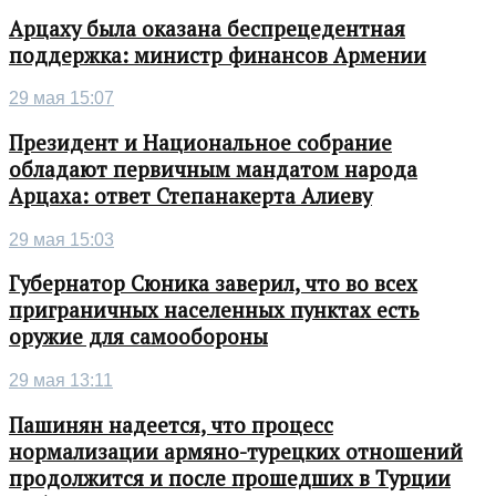
Арцаху была оказана беспрецедентная
поддержка: министр финансов Армении
29 мая 15:07
Президент и Национальное собрание
обладают первичным мандатом народа
Арцаха: ответ Степанакерта Алиеву
29 мая 15:03
Губернатор Сюника заверил, что во всех
приграничных населенных пунктах есть
оружие для самообороны
29 мая 13:11
Пашинян надеется, что процесс
нормализации армяно-турецких отношений
продолжится и после прошедших в Турции