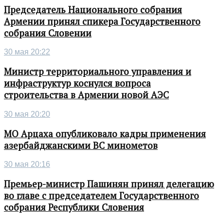
Председатель Национального собрания
Армении принял спикера Государственного
собрания Словении
30 мая 20:22
Министр территориального управления и
инфраструктур коснулся вопроса
строительства в Армении новой АЭС
30 мая 20:20
МО Арцаха опубликовало кадры применения
азербайджанскими ВС минометов
30 мая 20:16
Премьер-министр Пашинян принял делегацию
во главе с председателем Государственного
собрания Республики Словения