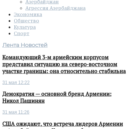
Азербайджан
Агрессия Азербайджана
Экономика
Общество
Культура
Спорт
Лента Новостей
Командующий 3-м армейским корпусом
представил ситуацию на северо-восточном
участке границы: она относительно стабильна
31 мая 12:22
Демократия — основной бренд Армении:
Никол Пашинян
31 мая 11:26
США ожидают, что встреча лидеров Армении