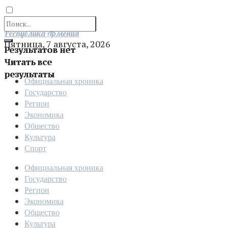
Отправить
Республика Армения
Пятница, 7 августа, 2026
Результатов нет
Читать все
результаты
Официальная хроника
Государство
Регион
Экономика
Общество
Культура
Спорт
Официальная хроника
Государство
Регион
Экономика
Общество
Культура