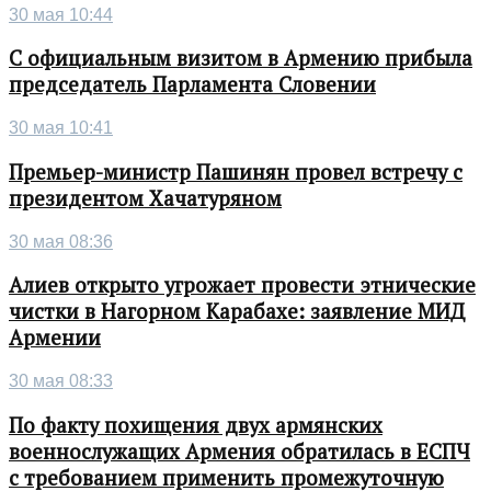
30 мая 10:44
С официальным визитом в Армению прибыла
председатель Парламента Словении
30 мая 10:41
Премьер-министр Пашинян провел встречу с
президентом Хачатуряном
30 мая 08:36
Алиев открыто угрожает провести этнические
чистки в Нагорном Карабахе: заявление МИД
Армении
30 мая 08:33
По факту похищения двух армянских
военнослужащих Армения обратилась в ЕСПЧ
с требованием применить промежуточную