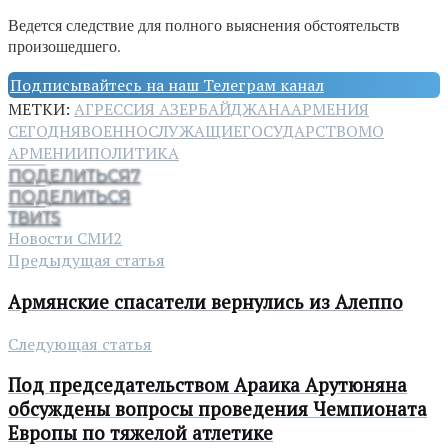
Ведется следствие для полного выяснения обстоятельств
произошедшего.
Подписывайтесь на наш Телеграм канал
МЕТКИ:
АГРЕССИЯ АЗЕРБАЙДЖАНА
АРМЕНИЯ
СЕГОДНЯ
ВОЕННОСЛУЖАЩИЕ
ГОСУДАРСТВО
МО
АРМЕНИИ
ПОЛИТИКА
ПОДЕЛИТЬСЯ
7
ПОДЕЛИТЬСЯ
ТВИТ
5
Новости СМИ2
Предыдущая статья
Армянские спасатели вернулись из Алеппо
Следующая статья
Под председательством Араика Арутюняна
обсуждены вопросы проведения Чемпионата
Европы по тяжелой атлетике