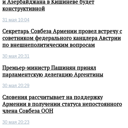
и Азербайджана в Кишиневе будет
конструктивной
31 мая 10:04
Секретарь Совбеза Армении провел встречу с
советником федерального канцлера Австрии
по внешнеполитическим вопросам
30 мая 20:31
Премьер-министр Пашинян принял
парламентскую делегацию Аргентины
30 мая 20:29
Словения рассчитывает на поддержку
Армении в получении статуса непостоянного
члена Совбеза ООН
30 мая 20:23