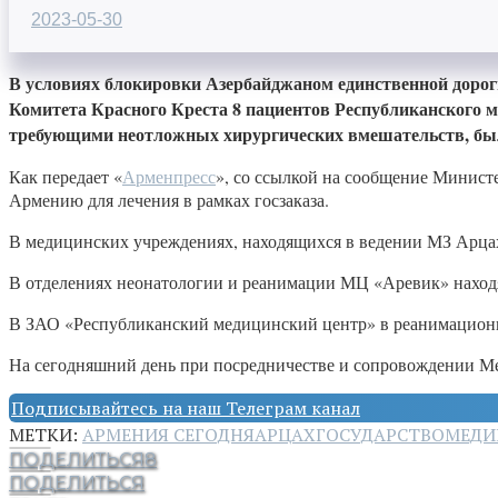
2023-05-30
В условиях блокировки Азербайджаном единственной дороги
Комитета Красного Креста 8 пациентов Республиканского 
требующими неотложных хирургических вмешательств, бы
Как передает «
Арменпресс
», со ссылкой на сообщение Минист
Армению для лечения в рамках госзаказа.
В медицинских учреждениях, находящихся в ведении МЗ Арца
В отделениях неонатологии и реанимации МЦ «Аревик» находя
В ЗАО «Республиканский медицинский центр» в реанимационно
На сегодняшний день при посредничестве и сопровождении Ме
Подписывайтесь на наш Телеграм канал
МЕТКИ:
АРМЕНИЯ СЕГОДНЯ
АРЦАХ
ГОСУДАРСТВО
МЕДИ
ПОДЕЛИТЬСЯ
8
ПОДЕЛИТЬСЯ