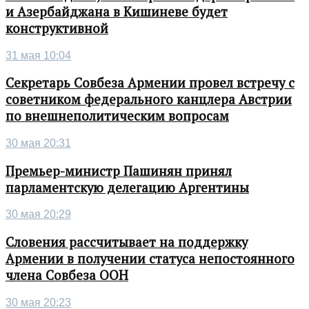
и Азербайджана в Кишиневе будет
конструктивной
31 мая 10:04
Секретарь Совбеза Армении провел встречу с
советником федерального канцлера Австрии
по внешнеполитическим вопросам
30 мая 20:31
Премьер-министр Пашинян принял
парламентскую делегацию Аргентины
30 мая 20:29
Словения рассчитывает на поддержку
Армении в получении статуса непостоянного
члена Совбеза ООН
30 мая 20:23