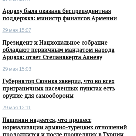
Арцаху была оказана беспрецедентная
поддержка: министр финансов Армении
29 мая 15:07
Президент и Национальное собрание
обладают первичным мандатом народа
Арцаха: ответ Степанакерта Алиеву
29 мая 15:03
Губернатор Сюника заверил, что во всех
приграничных населенных пунктах есть
оружие для самообороны
29 мая 13:11
Пашинян надеется, что процесс
нормализации армяно-турецких отношений
продолжится и после прошедших в Турции