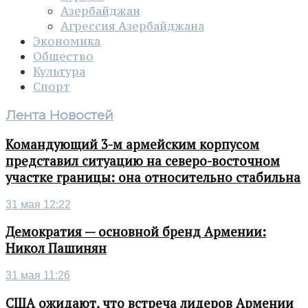
Азербайджан
Агрессия Азербайджана
Экономика
Общество
Культура
Спорт
Лента Новостей
Командующий 3-м армейским корпусом
представил ситуацию на северо-восточном
участке границы: она относительно стабильна
31 мая 12:22
Демократия — основной бренд Армении:
Никол Пашинян
31 мая 11:26
США ожидают, что встреча лидеров Армении