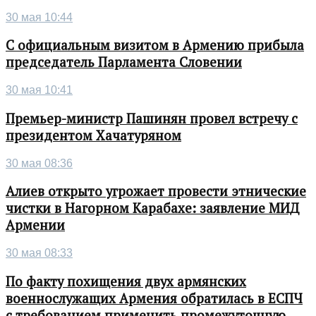
30 мая 10:44
С официальным визитом в Армению прибыла
председатель Парламента Словении
30 мая 10:41
Премьер-министр Пашинян провел встречу с
президентом Хачатуряном
30 мая 08:36
Алиев открыто угрожает провести этнические
чистки в Нагорном Карабахе: заявление МИД
Армении
30 мая 08:33
По факту похищения двух армянских
военнослужащих Армения обратилась в ЕСПЧ
с требованием применить промежуточную