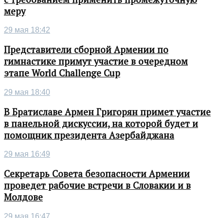
меру
29 мая 18:42
Представители сборной Армении по
гимнастике примут участие в очередном
этапе World Challenge Cup
29 мая 18:40
В Братиславе Армен Григорян примет участие
в панельной дискуссии, на которой будет и
помощник президента Азербайджана
29 мая 16:49
Секретарь Совета безопасности Армении
проведет рабочие встречи в Словакии и в
Молдове
29 мая 16:47