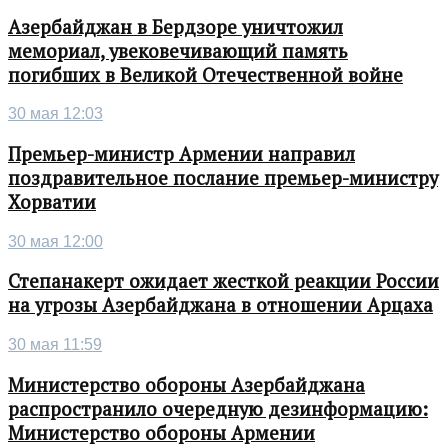
Азербайджан в Бердзоре уничтожил
мемориал, увековечивающий память
погибших в Великой Отечественной войне
30 мая 12:03
Премьер-министр Армении направил
поздравительное послание премьер-министру
Хорватии
30 мая 12:00
Степанакерт ожидает жесткой реакции России
на угрозы Азербайджана в отношении Арцаха
30 мая 11:59
Министерство обороны Азербайджана
распространило очередную дезинформацию:
Министерство обороны Армении