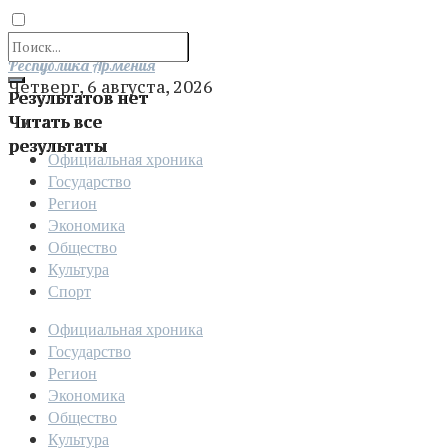
Отправить
Республика Армения
Четверг, 6 августа, 2026
Результатов нет
Читать все
результаты
Официальная хроника
Государство
Регион
Экономика
Общество
Культура
Спорт
Официальная хроника
Государство
Регион
Экономика
Общество
Культура