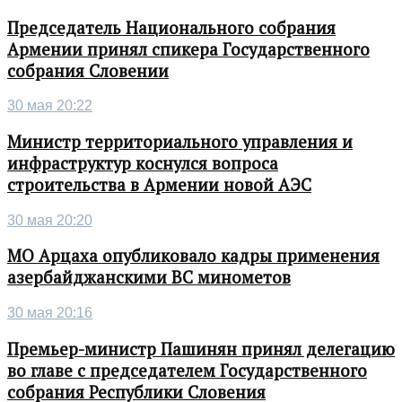
Председатель Национального собрания
Армении принял спикера Государственного
собрания Словении
30 мая 20:22
Министр территориального управления и
инфраструктур коснулся вопроса
строительства в Армении новой АЭС
30 мая 20:20
МО Арцаха опубликовало кадры применения
азербайджанскими ВС минометов
30 мая 20:16
Премьер-министр Пашинян принял делегацию
во главе с председателем Государственного
собрания Республики Словения