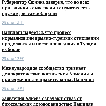
Губернатор Сюника заверил, что во всех
приграничных населенных пунктах есть
оружие для самообороны
29 мая 13:11
Пашинян надеется, что процесс
нормализации армяно-турецких отношений
продолжится и после прошедших в Турции
выборов
29 мая 12:59
Международное сообщество признает
демократические достижения Армении и
приверженность правительства: Пашинян
29 мая 12:51
Заявления Алиева означают отказ от
брюссельских договоренностей: Пашинян