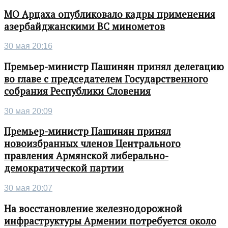
МО Арцаха опубликовало кадры применения
азербайджанскими ВС минометов
30 мая 20:16
Премьер-министр Пашинян принял делегацию
во главе с председателем Государственного
собрания Республики Словения
30 мая 20:09
Премьер-министр Пашинян принял
новоизбранных членов Центрального
правления Армянской либерально-
демократической партии
30 мая 20:07
На восстановление железнодорожной
инфраструктуры Армении потребуется около