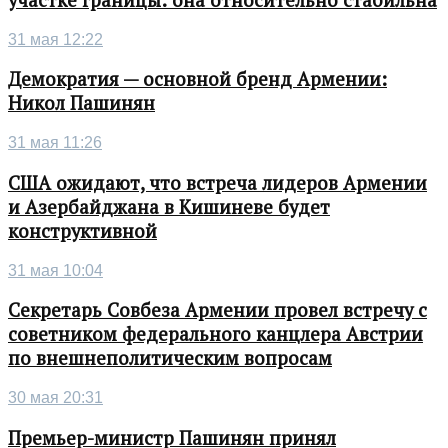
участке границы: она относительно стабильна
31 мая 12:22
Демократия — основной бренд Армении:
Никол Пашинян
31 мая 11:26
США ожидают, что встреча лидеров Армении
и Азербайджана в Кишиневе будет
конструктивной
31 мая 10:04
Секретарь Совбеза Армении провел встречу с
советником федерального канцлера Австрии
по внешнеполитическим вопросам
30 мая 20:31
Премьер-министр Пашинян принял