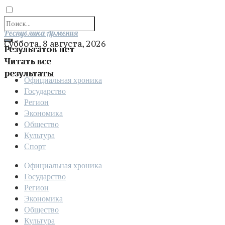
Отправить
Республика Армения
Суббота, 8 августа, 2026
Результатов нет
Читать все
результаты
Официальная хроника
Государство
Регион
Экономика
Общество
Культура
Спорт
Официальная хроника
Государство
Регион
Экономика
Общество
Культура