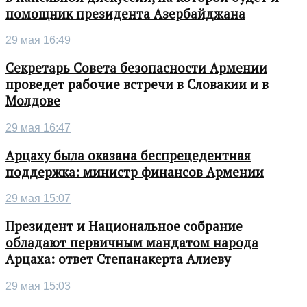
помощник президента Азербайджана
29 мая 16:49
Секретарь Совета безопасности Армении
проведет рабочие встречи в Словакии и в
Молдове
29 мая 16:47
Арцаху была оказана беспрецедентная
поддержка: министр финансов Армении
29 мая 15:07
Президент и Национальное собрание
обладают первичным мандатом народа
Арцаха: ответ Степанакерта Алиеву
29 мая 15:03