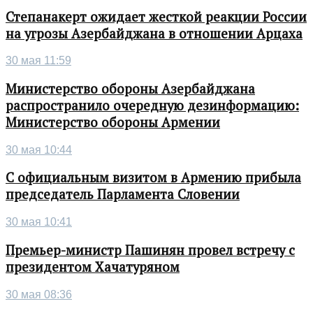
Степанакерт ожидает жесткой реакции России
на угрозы Азербайджана в отношении Арцаха
30 мая 11:59
Министерство обороны Азербайджана
распространило очередную дезинформацию:
Министерство обороны Армении
30 мая 10:44
С официальным визитом в Армению прибыла
председатель Парламента Словении
30 мая 10:41
Премьер-министр Пашинян провел встречу с
президентом Хачатуряном
30 мая 08:36