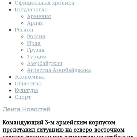
Официальная хроника
Государство
Армения
Арцах
Регион
Россия
Иран
Грузия
Турция
Азербайджан
Агрессия Азербайджана
Экономика
Общество
Культура
Спорт
Лента Новостей
Командующий 3-м армейским корпусом
представил ситуацию на северо-восточном