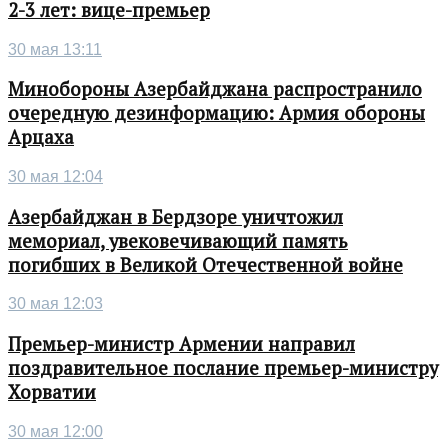
2-3 лет: вице-премьер
30 мая 13:11
Минобороны Азербайджана распространило
очередную дезинформацию: Армия обороны
Арцаха
30 мая 12:04
Азербайджан в Бердзоре уничтожил
мемориал, увековечивающий память
погибших в Великой Отечественной войне
30 мая 12:03
Премьер-министр Армении направил
поздравительное послание премьер-министру
Хорватии
30 мая 12:00