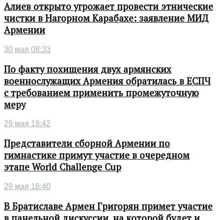
Алиев открыто угрожает провести этнические
чистки в Нагорном Карабахе: заявление МИД
Армении
30 мая 08:33
По факту похищения двух армянских
военнослужащих Армения обратилась в ЕСПЧ
с требованием применить промежуточную
меру
29 мая 18:42
Представители сборной Армении по
гимнастике примут участие в очередном
этапе World Challenge Cup
29 мая 18:40
В Братиславе Армен Григорян примет участие
в панельной дискуссии, на которой будет и