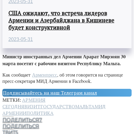
2023-05-31
США ожидают, что встреча лидеров
Армении и Азербайджана в Кишиневе
будет конструктивной
2023-05-31
Министр иностранных дел Армении Арарат Мирзоян 30
марта посетит с рабочим визитом Республику Мальта.
Как сообщает
Арменпресс
, об этом говорится на странице
пресс-секретаря МИД Армении в Facebook.
Подписывайтесь на наш Телеграм канал
МЕТКИ:
АРМЕНИЯ
СЕГОДНЯ
ВИЗИТ
ГОСУДАРСТВО
МАЛЬТА
МИД
АРМЕНИИ
ПОЛИТИКА
ПОДЕЛИТЬСЯ
7
ПОДЕЛИТЬСЯ
ТВИТ
5