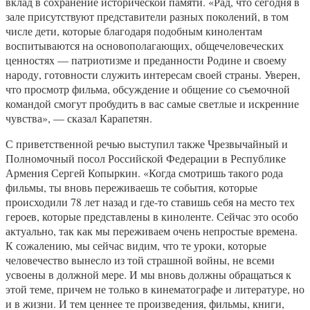
вклад в сохранение исторической памяти. «Рад, что сегодня в
зале присутствуют представители разных поколений, в том
числе дети, которые благодаря подобным кинолентам
воспитываются на основополагающих, общечеловеческих
ценностях — патриотизме и преданности Родине и своему
народу, готовности служить интересам своей страны. Уверен,
что просмотр фильма, обсуждение и общение со съемочной
командой смогут пробудить в вас самые светлые и искренние
чувства», — сказал Карапетян.
С приветственной речью выступил также Чрезвычайный и
Полномочный посол Российской Федерации в Республике
Армения Сергей Копыркин. «Когда смотришь такого рода
фильмы, ты вновь переживаешь те события, которые
происходили 78 лет назад и где-то ставишь себя на место тех
героев, которые представлены в киноленте. Сейчас это особо
актуально, так как мы переживаем очень непростые времена.
К сожалению, мы сейчас видим, что те уроки, которые
человечество вынесло из той страшной войны, не всеми
усвоены в должной мере. И мы вновь должны обращаться к
этой теме, причем не только в кинематографе и литературе, но
и в жизни. И тем ценнее те произведения, фильмы, книги,