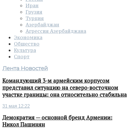
Иран
Грузия
Турция
Азербайджан
Агрессия Азербайджана
Экономика
Общество
Культура
Спорт
Лента Новостей
Командующий 3-м армейским корпусом
представил ситуацию на северо-восточном
участке границы: она относительно стабильна
31 мая 12:22
Демократия — основной бренд Армении:
Никол Пашинян