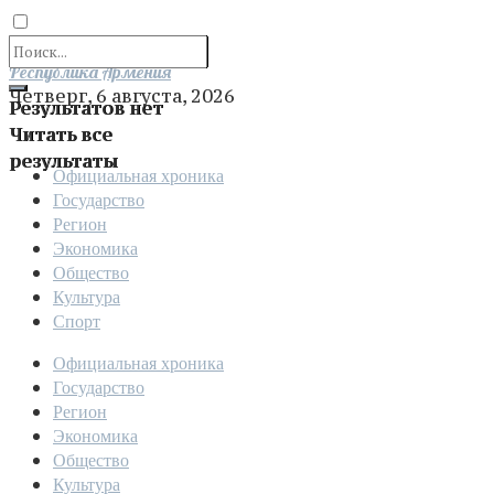
Отправить
Республика Армения
Четверг, 6 августа, 2026
Результатов нет
Читать все
результаты
Официальная хроника
Государство
Регион
Экономика
Общество
Культура
Спорт
Официальная хроника
Государство
Регион
Экономика
Общество
Культура