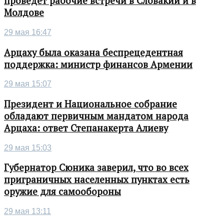
проведет рабочие встречи в Словакии и в
Молдове
29 мая 16:47
Арцаху была оказана беспрецедентная
поддержка: министр финансов Армении
29 мая 15:07
Президент и Национальное собрание
обладают первичным мандатом народа
Арцаха: ответ Степанакерта Алиеву
29 мая 15:03
Губернатор Сюника заверил, что во всех
приграничных населенных пунктах есть
оружие для самообороны
29 мая 13:11