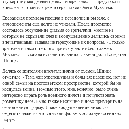
эту картину мы делали целых четыре года», — представляя
киноленту, отметила режиссер фильма Ольга Музалева.
Ереванская премьера прошла в переполненном зале, а
аплодисменты еще долго не утихали. После просмотра
состоялось обсуждение фильма со зрителями, многие из
которых не скрывали слез и воодушевленно делились своими
впечатлениями, задавая интересующие их вопросы. «Столько
зрителей и такого теплого приема у нас не было даже в
Москве», — сказала исполнительница главной роли Катерина
Шпица.
Делясь со зрителями впечатлениями от съемок, Шпица
отметила: «Тема животрепещущая и больная: наверное, нет ни
одной семьи на постсоветском пространстве, которой бы не
коснулась война. Помимо этого, мне, конечно, было очень
интересно играть роль военного пилота и почувствовать
романтику неба. Было также необычно и ново примерить на
себе военную форму. И мое воодушевление не могло
омрачить даже то, что снимали фильм в холодную осеннюю
пору».