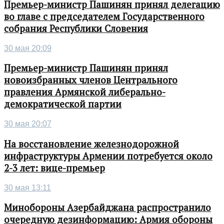
Премьер-министр Пашинян принял делегацию
во главе с председателем Государственного
собрания Республики Словения
30 мая 20:09
Премьер-министр Пашинян принял
новоизбранных членов Центрального
правления Армянской либерально-
демократической партии
30 мая 20:07
На восстановление железнодорожной
инфраструктуры Армении потребуется около
2-3 лет: вице-премьер
30 мая 13:11
Минобороны Азербайджана распространило
очередную дезинформацию: Армия обороны