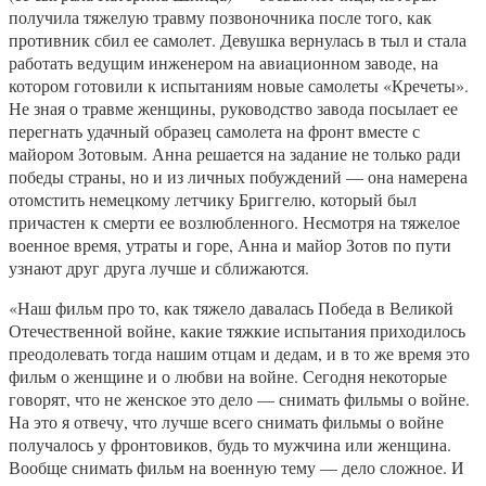
получила тяжелую травму позвоночника после того, как
противник сбил ее самолет. Девушка вернулась в тыл и стала
работать ведущим инженером на авиационном заводе, на
котором готовили к испытаниям новые самолеты «Кречеты».
Не зная о травме женщины, руководство завода посылает ее
перегнать удачный образец самолета на фронт вместе с
майором Зотовым. Анна решается на задание не только ради
победы страны, но и из личных побуждений — она намерена
отомстить немецкому летчику Бриггелю, который был
причастен к смерти ее возлюбленного. Несмотря на тяжелое
военное время, утраты и горе, Анна и майор Зотов по пути
узнают друг друга лучше и сближаются.
«Наш фильм про то, как тяжело давалась Победа в Великой
Отечественной войне, какие тяжкие испытания приходилось
преодолевать тогда нашим отцам и дедам, и в то же время это
фильм о женщине и о любви на войне. Сегодня некоторые
говорят, что не женское это дело — снимать фильмы о войне.
На это я отвечу, что лучше всего снимать фильмы о войне
получалось у фронтовиков, будь то мужчина или женщина.
Вообще снимать фильм на военную тему — дело сложное. И