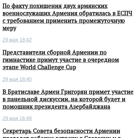
По факту похищения двух армянских
военнослужащих Армения обратилась в ЕСПЧ
с требованием применить промежуточную
меру
29 мая 18:42
Представители сборной Армении по
гимнастике примут участие в очередном
этапе World Challenge Cup
29 мая 18:40
В Братиславе Армен Григорян примет участие
в панельной дискуссии, на которой будет и
помощник президента Азербайджана
29 мая 16:49
Секретарь Совета безопасности Армении