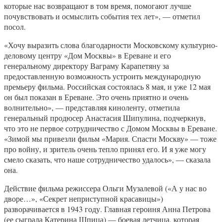
которые нас возвращают в том время, помогают лучше
почувствовать и осмыслить события тех лет», — отметил
посол.
«Хочу выразить слова благодарности Московскому культурно-
деловому центру «Дом Москвы» в Ереване и его
генеральному директору Ваграму Карапетяну за
предоставленную возможность устроить международную
премьеру фильма. Российская состоялась 8 мая, и уже 12 мая
он был показан в Ереване. Это очень приятно и очень
волнительно», — представляя киноленту, отметила
генеральный продюсер Анастасия Шипулина, подчеркнув,
что это не первое сотрудничество с Домом Москвы в Ереване.
«Зимой мы привезли фильм «Мария. Спасти Москву» — тоже
про войну, и зритель очень тепло принял его. И я уже могу
смело сказать, что наше сотрудничество удалось», — сказала
она.
Действие фильма режиссера Ольги Музалевой («А у нас во
дворе…», «Секрет неприступной красавицы»)
разворачивается в 1943 году. Главная героиня Анна Петрова
(ее сыграла Катерина Шпица) — боевая летчица, которая