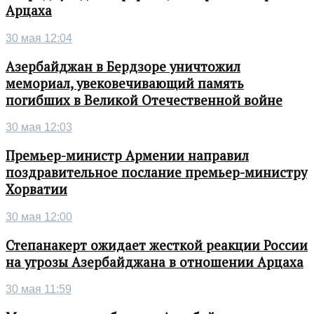
Арцаха
30 мая 12:04
Азербайджан в Бердзоре уничтожил
мемориал, увековечивающий память
погибших в Великой Отечественной войне
30 мая 12:03
Премьер-министр Армении направил
поздравительное послание премьер-министру
Хорватии
30 мая 12:00
Степанакерт ожидает жесткой реакции России
на угрозы Азербайджана в отношении Арцаха
30 мая 11:59