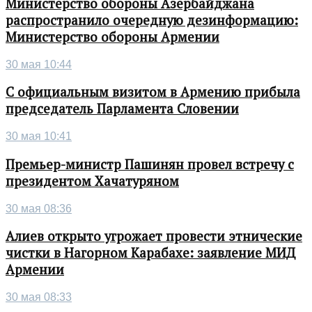
Министерство обороны Азербайджана
распространило очередную дезинформацию:
Министерство обороны Армении
30 мая 10:44
С официальным визитом в Армению прибыла
председатель Парламента Словении
30 мая 10:41
Премьер-министр Пашинян провел встречу с
президентом Хачатуряном
30 мая 08:36
Алиев открыто угрожает провести этнические
чистки в Нагорном Карабахе: заявление МИД
Армении
30 мая 08:33