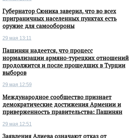
Губернатор Сюника заверил, что во всех
приграничных населенных пунктах есть
оружие для самообороны
29 мая 13:11
Пашинян надеется, что процесс
нормализации армяно-турецких отношений
продолжится и после прошедших в Турции
выборов
29 мая 12:59
Международное сообщество признает
демократические достижения Армении и
приверженность правительства: Пашинян
29 мая 12:51
Заявления Алиева означают отказ от