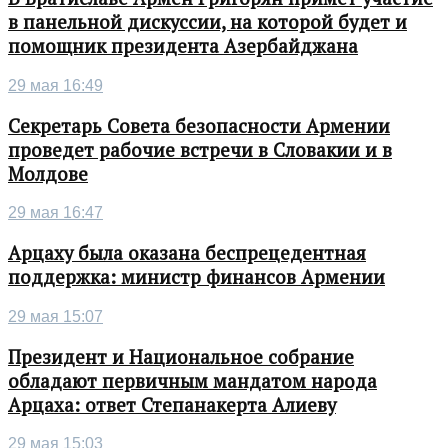
в панельной дискуссии, на которой будет и
помощник президента Азербайджана
29 мая 16:49
Секретарь Совета безопасности Армении
проведет рабочие встречи в Словакии и в
Молдове
29 мая 16:47
Арцаху была оказана беспрецедентная
поддержка: министр финансов Армении
29 мая 15:07
Президент и Национальное собрание
обладают первичным мандатом народа
Арцаха: ответ Степанакерта Алиеву
29 мая 15:03