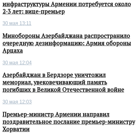
инфраструктуры Армении потребуется около
2-3 лет: вице-премьер
30 мая 13:11
Минобороны Азербайджана распространило
очередную дезинформацию: Армия обороны
Арцаха
30 мая 12:04
Азербайджан в Бердзоре уничтожил
мемориал, увековечивающий память
погибших в Великой Отечественной войне
30 мая 12:03
Премьер-министр Армении направил
поздравительное послание премьер-министру
Хорватии