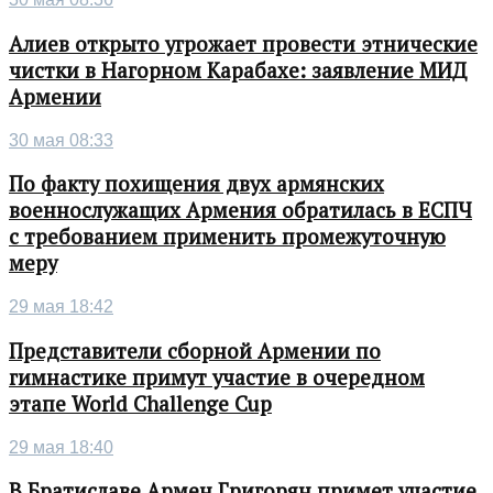
Алиев открыто угрожает провести этнические
чистки в Нагорном Карабахе: заявление МИД
Армении
30 мая 08:33
По факту похищения двух армянских
военнослужащих Армения обратилась в ЕСПЧ
с требованием применить промежуточную
меру
29 мая 18:42
Представители сборной Армении по
гимнастике примут участие в очередном
этапе World Challenge Cup
29 мая 18:40
В Братиславе Армен Григорян примет участие