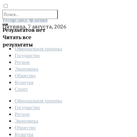
Отправить
Республика Армения
Пятница, 7 августа, 2026
Результатов нет
Читать все
результаты
Официальная хроника
Государство
Регион
Экономика
Общество
Культура
Спорт
Официальная хроника
Государство
Регион
Экономика
Общество
Культура