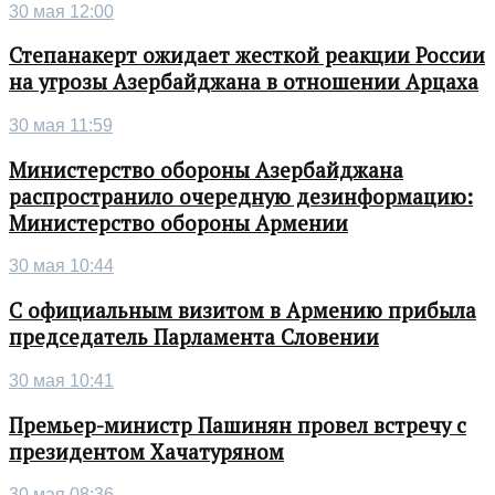
30 мая 12:00
Степанакерт ожидает жесткой реакции России
на угрозы Азербайджана в отношении Арцаха
30 мая 11:59
Министерство обороны Азербайджана
распространило очередную дезинформацию:
Министерство обороны Армении
30 мая 10:44
С официальным визитом в Армению прибыла
председатель Парламента Словении
30 мая 10:41
Премьер-министр Пашинян провел встречу с
президентом Хачатуряном
30 мая 08:36