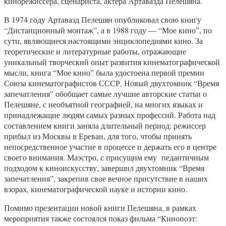
кинорежиссера, сценариста, актера Артавазда Пелешяна.
В 1974 году Артавазд Пелешян опубликовал свою книгу
“Дистанционный монтаж”, а в 1988 году — “Мое кино”, по
сути, являющиеся настоящими энциклопедиями кино. За
теоретические и литературные работы, отражающие
уникальный творческий опыт развития кинематографической
мысли, книга “Мое кино” была удостоена первой премии
Союза кинематографистов СССР. Новый двухтомник “Время
запечатления” обобщает самые лучшие авторские статьи о
Пелешяне, с необъятной географией, на многих языках и
принадлежащие людям самых разных профессий. Работа над
составлением книги заняла длительный период: режиссер
прибыл из Москвы в Ереван, для того, чтобы принять
непосредственное участие в процессе и держать его в центре
своего внимания. Маэстро, с присущим ему педантичным
подходом к киноискусству, завершил двухтомник “Время
запечатления”, закрепив свое вечное присутствие в наших
взорах, кинематографической науке и истории кино.
Помимо презентации новой книги Пелешяна, в рамках
мероприятия также состоялся показ фильма “Кинопоэт: