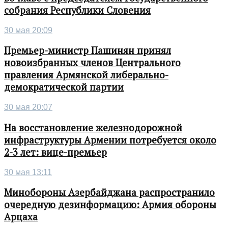
собрания Республики Словения
30 мая 20:09
Премьер-министр Пашинян принял
новоизбранных членов Центрального
правления Армянской либерально-
демократической партии
30 мая 20:07
На восстановление железнодорожной
инфраструктуры Армении потребуется около
2-3 лет: вице-премьер
30 мая 13:11
Минобороны Азербайджана распространило
очередную дезинформацию: Армия обороны
Арцаха