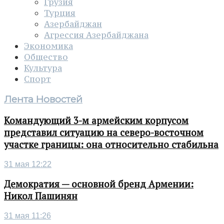
Грузия
Турция
Азербайджан
Агрессия Азербайджана
Экономика
Общество
Культура
Спорт
Лента Новостей
Командующий 3-м армейским корпусом
представил ситуацию на северо-восточном
участке границы: она относительно стабильна
31 мая 12:22
Демократия — основной бренд Армении:
Никол Пашинян
31 мая 11:26