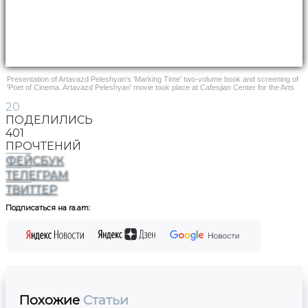
Presentation of Artavazd Peleshyan's 'Marking Time' two-volume book and screening of
'Poet of Cinema. Artavazd Peleshyan' movie took place at Cafesjian Center for the Arts
20
ПОДЕЛИЛИСЬ
401
ПРОЧТЕНИЙ
ФЕЙСБУК
ТЕЛЕГРАМ
ТВИТТЕР
Подписаться на ra.am:
Похожие
Статьи