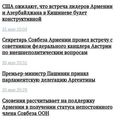
США ожидают, что встреча лидеров Армении
и Азербайджана в Кишиневе будет
конструктивной
31 мая 10:04
Секретарь Совбеза Армении провел встречу с
советником федерального канцлера Австрии
по внешнеполитическим вопросам
30 мая 20:31
Премьер-министр Пашинян принял
парламентскую делегацию Аргентины
30 мая 20:29
Словения рассчитывает на поддержку
Армении в получении статуса непостоянного
члена Совбеза ООН