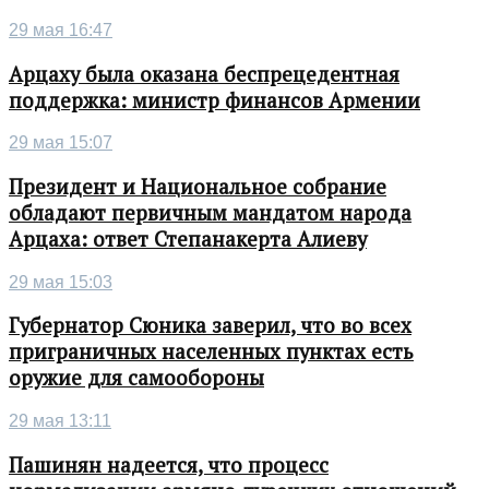
29 мая 16:47
Арцаху была оказана беспрецедентная
поддержка: министр финансов Армении
29 мая 15:07
Президент и Национальное собрание
обладают первичным мандатом народа
Арцаха: ответ Степанакерта Алиеву
29 мая 15:03
Губернатор Сюника заверил, что во всех
приграничных населенных пунктах есть
оружие для самообороны
29 мая 13:11
Пашинян надеется, что процесс