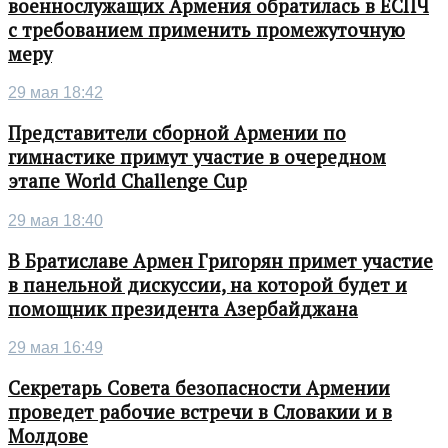
военнослужащих Армения обратилась в ЕСПЧ
с требованием применить промежуточную
меру
29 мая 18:42
Представители сборной Армении по
гимнастике примут участие в очередном
этапе World Challenge Cup
29 мая 18:40
В Братиславе Армен Григорян примет участие
в панельной дискуссии, на которой будет и
помощник президента Азербайджана
29 мая 16:49
Секретарь Совета безопасности Армении
проведет рабочие встречи в Словакии и в
Молдове