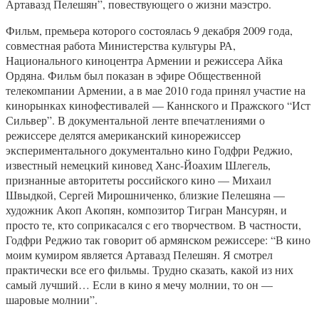
Артавазд Пелешян”, повествующего о жизни маэстро.
Фильм, премьера которого состоялась 9 декабря 2009 года,
совместная работа Министерства культуры РА,
Национального киноцентра Армении и режиссера Айка
Ордяна. Фильм был показан в эфире Общественной
телекомпании Армении, а в мае 2010 года принял участие на
кинорынках кинофестивалей — Каннского и Пражского “Ист
Сильвер”. В документальной ленте впечатлениями о
режиссере делятся американский кинорежиссер
экспериментального документально кино Годфри Реджио,
известный немецкий киновед Ханс-Йоахим Шлегель,
признанные авторитеты российского кино — Михаил
Швыдкой, Сергей Мирошниченко, близкие Пелешяна —
художник Акоп Акопян, композитор Тигран Мансурян, и
просто те, кто соприкасался с его творчеством. В частности,
Годфри Реджио так говорит об армянском режиссере: “В кино
моим кумиром является Артавазд Пелешян. Я смотрел
практически все его фильмы. Трудно сказать, какой из них
самый лучший… Если в кино я мечу молнии, то он —
шаровые молнии”.