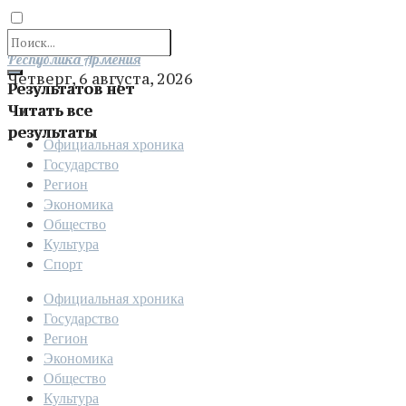
Отправить
Республика Армения
Четверг, 6 августа, 2026
Результатов нет
Читать все
результаты
Официальная хроника
Государство
Регион
Экономика
Общество
Культура
Спорт
Официальная хроника
Государство
Регион
Экономика
Общество
Культура