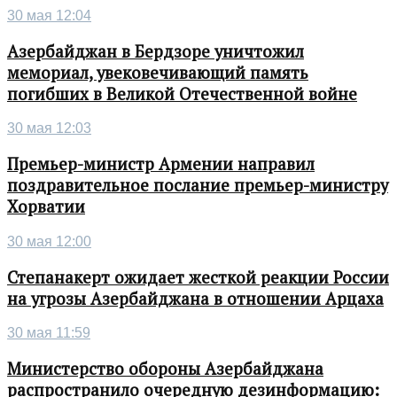
30 мая 12:04
Азербайджан в Бердзоре уничтожил
мемориал, увековечивающий память
погибших в Великой Отечественной войне
30 мая 12:03
Премьер-министр Армении направил
поздравительное послание премьер-министру
Хорватии
30 мая 12:00
Степанакерт ожидает жесткой реакции России
на угрозы Азербайджана в отношении Арцаха
30 мая 11:59
Министерство обороны Азербайджана
распространило очередную дезинформацию: