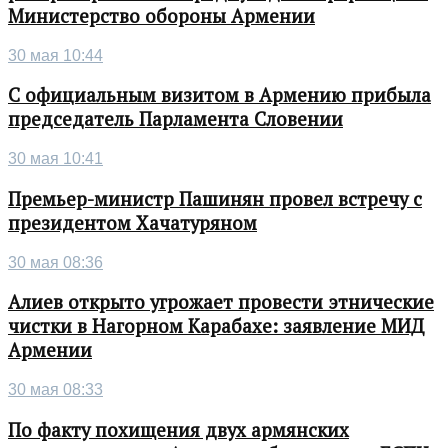
Министерство обороны Армении
30 мая 10:44
С официальным визитом в Армению прибыла
председатель Парламента Словении
30 мая 10:41
Премьер-министр Пашинян провел встречу с
президентом Хачатуряном
30 мая 08:36
Алиев открыто угрожает провести этнические
чистки в Нагорном Карабахе: заявление МИД
Армении
30 мая 08:33
По факту похищения двух армянских