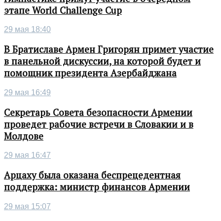
этапе World Challenge Cup
29 мая 18:40
В Братиславе Армен Григорян примет участие
в панельной дискуссии, на которой будет и
помощник президента Азербайджана
29 мая 16:49
Секретарь Совета безопасности Армении
проведет рабочие встречи в Словакии и в
Молдове
29 мая 16:47
Арцаху была оказана беспрецедентная
поддержка: министр финансов Армении
29 мая 15:07