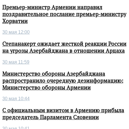
Премьер-министр Армении направил
поздравительное послание премьер-министру
Хорватии
30 мая 12:00
Степанакерт ожидает жесткой реакции России
на угрозы Азербайджана в отношении Арцаха
30 мая 11:59
Министерство обороны Азербайджана
распространило очередную дезинформацию:
Министерство обороны Армении
30 мая 10:44
С официальным визитом в Армению прибыла
председатель Парламента Словении
30 мая 10:41