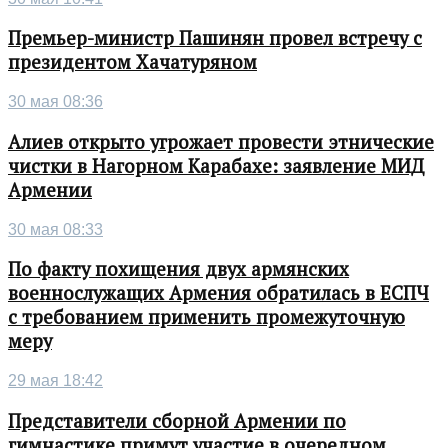
Премьер-министр Пашинян провел встречу с
президентом Хачатуряном
30 мая 08:36
Алиев открыто угрожает провести этнические
чистки в Нагорном Карабахе: заявление МИД
Армении
30 мая 08:33
По факту похищения двух армянских
военнослужащих Армения обратилась в ЕСПЧ
с требованием применить промежуточную
меру
29 мая 18:42
Представители сборной Армении по
гимнастике примут участие в очередном