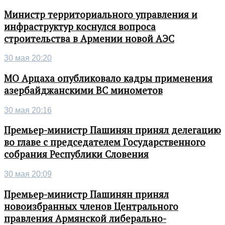
Министр территориального управления и
инфраструктур коснулся вопроса
строительства в Армении новой АЭС
30 мая 20:20
МО Арцаха опубликовало кадры применения
азербайджанскими ВС минометов
30 мая 20:16
Премьер-министр Пашинян принял делегацию
во главе с председателем Государственного
собрания Республики Словения
30 мая 20:09
Премьер-министр Пашинян принял
новоизбранных членов Центрального
правления Армянской либерально-