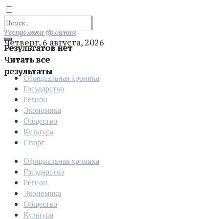
Отправить
Республика Армения
Четверг, 6 августа, 2026
Результатов нет
Читать все
результаты
Официальная хроника
Государство
Регион
Экономика
Общество
Культура
Спорт
Официальная хроника
Государство
Регион
Экономика
Общество
Культура