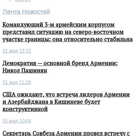
Лента Новостей
Командующий 3-м армейским корпусом
представил ситуацию на северо-восточном
участке границы: она относительно стабильна
31 мая 12:22
Демократия — основной бренд Армении:
Никол Пашинян
31 мая 11:26
США ожидают, что встреча лидеров Армении
и Азербайджана в Кишиневе будет
конструктивной
31 мая 10:04
Секретарь Совбеза Армении провел встречу с