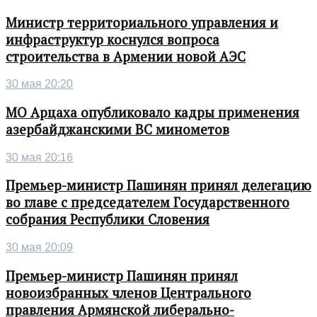
Министр территориального управления и
инфраструктур коснулся вопроса
строительства в Армении новой АЭС
30 мая 20:20
МО Арцаха опубликовало кадры применения
азербайджанскими ВС минометов
30 мая 20:16
Премьер-министр Пашинян принял делегацию
во главе с председателем Государственного
собрания Республики Словения
30 мая 20:09
Премьер-министр Пашинян принял
новоизбранных членов Центрального
правления Армянской либерально-