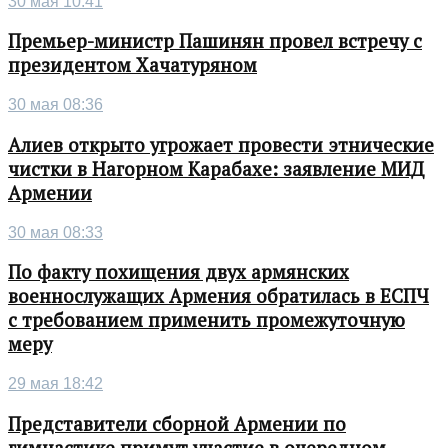
30 мая 10:41
Премьер-министр Пашинян провел встречу с
президентом Хачатуряном
30 мая 08:36
Алиев открыто угрожает провести этнические
чистки в Нагорном Карабахе: заявление МИД
Армении
30 мая 08:33
По факту похищения двух армянских
военнослужащих Армения обратилась в ЕСПЧ
с требованием применить промежуточную
меру
29 мая 18:42
Представители сборной Армении по
гимнастике примут участие в очередном