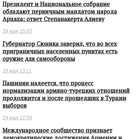
Президент и Национальное собрание
обладают первичным мандатом народа
Арцаха: ответ Степанакерта Алиеву
29 мая 15:03
Губернатор Сюника заверил, что во всех
приграничных населенных пунктах есть
оружие для самообороны
29 мая 13:11
Пашинян надеется, что процесс
нормализации армяно-турецких отношений
продолжится и после прошедших в Турции
выборов
29 мая 12:59
Международное сообщество признает
демократические достижения Армении и