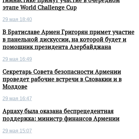
этапе World Challenge Cup
29 мая 18:40
В Братиславе Армен Григорян примет участие
в панельной дискуссии, на которой будет и
помощник президента Азербайджана
29 мая 16:49
Секретарь Совета безопасности Армении
проведет рабочие встречи в Словакии и в
Молдове
29 мая 16:47
Арцаху была оказана беспрецедентная
поддержка: министр финансов Армении
29 мая 15:07