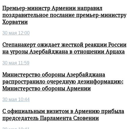
Премьер-министр Армении направил
поздравительное послание премьер-министру
Хорватии
30 мая 12:00
Степанакерт ожидает жесткой реакции России
на угрозы Азербайджана в отношении Арцаха
30 мая 11:59
Министерство обороны Азербайджана
распространило очередную дезинформацию:
Министерство обороны Армении
30 мая 10:44
С официальным визитом в Армению прибыла
председатель Парламента Словении