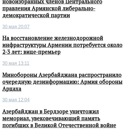
новоизбранных членов Центрального
правления Армянской либерально-
демократической партии
30 мая 20:07
На восстановление железнодорожной
инфраструктуры Армении потребуется около
2-3 лет: вице-премьер
30 мая 13:11
Минобороны Азербайджана распространило
очередную дезинформацию: Армия обороны
Арцаха
30 мая 12:04
Азербайджан в Бердзоре уничтожил
мемориал, увековечивающий память
погибших в Великой Отечественной войне