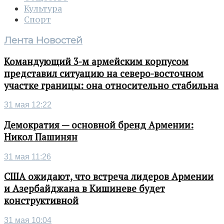
Культура
Спорт
Лента Новостей
Командующий 3-м армейским корпусом
представил ситуацию на северо-восточном
участке границы: она относительно стабильна
31 мая 12:22
Демократия — основной бренд Армении:
Никол Пашинян
31 мая 11:26
США ожидают, что встреча лидеров Армении
и Азербайджана в Кишиневе будет
конструктивной
31 мая 10:04