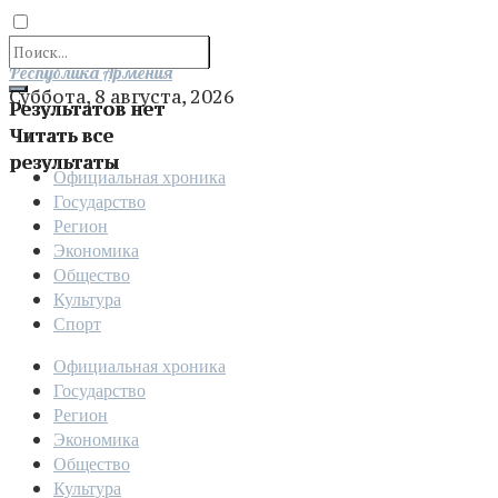
Отправить
Республика Армения
Суббота, 8 августа, 2026
Результатов нет
Читать все
результаты
Официальная хроника
Государство
Регион
Экономика
Общество
Культура
Спорт
Официальная хроника
Государство
Регион
Экономика
Общество
Культура