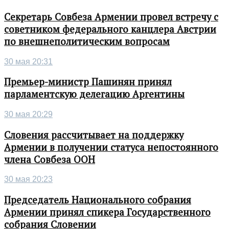
Секретарь Совбеза Армении провел встречу с
советником федерального канцлера Австрии
по внешнеполитическим вопросам
30 мая 20:31
Премьер-министр Пашинян принял
парламентскую делегацию Аргентины
30 мая 20:29
Словения рассчитывает на поддержку
Армении в получении статуса непостоянного
члена Совбеза ООН
30 мая 20:23
Председатель Национального собрания
Армении принял спикера Государственного
собрания Словении