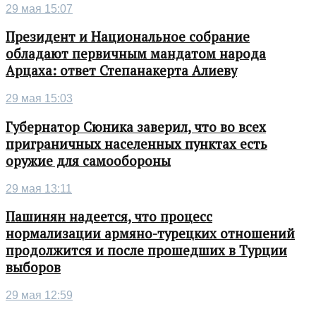
29 мая 15:07
Президент и Национальное собрание
обладают первичным мандатом народа
Арцаха: ответ Степанакерта Алиеву
29 мая 15:03
Губернатор Сюника заверил, что во всех
приграничных населенных пунктах есть
оружие для самообороны
29 мая 13:11
Пашинян надеется, что процесс
нормализации армяно-турецких отношений
продолжится и после прошедших в Турции
выборов
29 мая 12:59