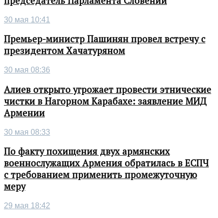
председатель Парламента Словении
30 мая 10:41
Премьер-министр Пашинян провел встречу с
президентом Хачатуряном
30 мая 08:36
Алиев открыто угрожает провести этнические
чистки в Нагорном Карабахе: заявление МИД
Армении
30 мая 08:33
По факту похищения двух армянских
военнослужащих Армения обратилась в ЕСПЧ
с требованием применить промежуточную
меру
29 мая 18:42