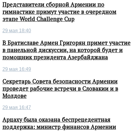
Представители сборной Армении по
гимнастике примут участие в очередном
этапе World Challenge Cup
29 мая 18:40
В Братиславе Армен Григорян примет участие
в панельной дискуссии, на которой будет и
помощник президента Азербайджана
29 мая 16:49
Секретарь Совета безопасности Армении
проведет рабочие встречи в Словакии и в
Молдове
29 мая 16:47
Арцаху была оказана беспрецедентная
поддержка: министр финансов Армении