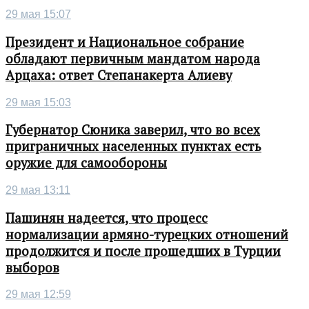
29 мая 15:07
Президент и Национальное собрание
обладают первичным мандатом народа
Арцаха: ответ Степанакерта Алиеву
29 мая 15:03
Губернатор Сюника заверил, что во всех
приграничных населенных пунктах есть
оружие для самообороны
29 мая 13:11
Пашинян надеется, что процесс
нормализации армяно-турецких отношений
продолжится и после прошедших в Турции
выборов
29 мая 12:59