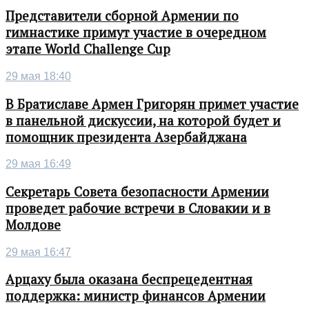
Представители сборной Армении по
гимнастике примут участие в очередном
этапе World Challenge Cup
29 мая 18:40
В Братиславе Армен Григорян примет участие
в панельной дискуссии, на которой будет и
помощник президента Азербайджана
29 мая 16:49
Секретарь Совета безопасности Армении
проведет рабочие встречи в Словакии и в
Молдове
29 мая 16:47
Арцаху была оказана беспрецедентная
поддержка: министр финансов Армении