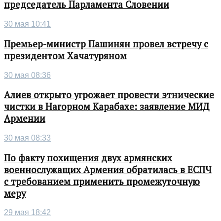
председатель Парламента Словении
30 мая 10:41
Премьер-министр Пашинян провел встречу с
президентом Хачатуряном
30 мая 08:36
Алиев открыто угрожает провести этнические
чистки в Нагорном Карабахе: заявление МИД
Армении
30 мая 08:33
По факту похищения двух армянских
военнослужащих Армения обратилась в ЕСПЧ
с требованием применить промежуточную
меру
29 мая 18:42