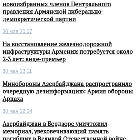
новоизбранных членов Центрального
правления Армянской либерально-
демократической партии
30 мая 20:07
На восстановление железнодорожной
инфраструктуры Армении потребуется около
2-3 лет: вице-премьер
30 мая 13:11
Минобороны Азербайджана распространило
очередную дезинформацию: Армия обороны
Арцаха
30 мая 12:04
Азербайджан в Бердзоре уничтожил
мемориал, увековечивающий память
погибших в Великой Отечественной войне