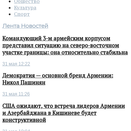
Общество
Культура
Спорт
Лента Новостей
Командующий 3-м армейским корпусом
представил ситуацию на северо-восточном
участке границы: она относительно стабильна
31 мая 12:22
Демократия — основной бренд Армении:
Никол Пашинян
31 мая 11:26
США ожидают, что встреча лидеров Армении
и Азербайджана в Кишиневе будет
конструктивной