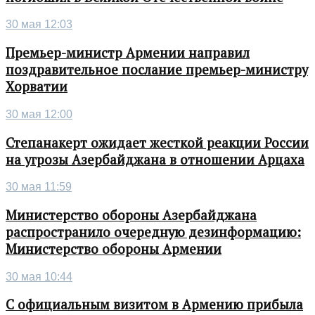
30 мая 12:03
Премьер-министр Армении направил
поздравительное послание премьер-министру
Хорватии
30 мая 12:00
Степанакерт ожидает жесткой реакции России
на угрозы Азербайджана в отношении Арцаха
30 мая 11:59
Министерство обороны Азербайджана
распространило очередную дезинформацию:
Министерство обороны Армении
30 мая 10:44
С официальным визитом в Армению прибыла