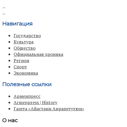
Навигация
Государство
Культура
Общество
Официальная хроника
Регион
Спорт
Экономика
Полезные ссылки
Арменпресс
Armenpress | History
Газета «Айастани Анрапетутюн»
О нас