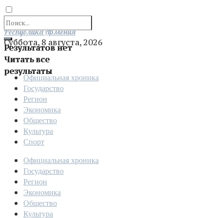
Отправить
Республика Армения
Суббота, 8 августа, 2026
Результатов нет
Читать все
результаты
Официальная хроника
Государство
Регион
Экономика
Общество
Культура
Спорт
Официальная хроника
Государство
Регион
Экономика
Общество
Культура