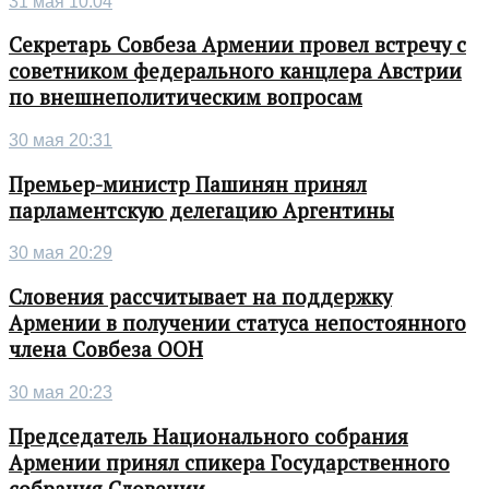
31 мая 10:04
Секретарь Совбеза Армении провел встречу с
советником федерального канцлера Австрии
по внешнеполитическим вопросам
30 мая 20:31
Премьер-министр Пашинян принял
парламентскую делегацию Аргентины
30 мая 20:29
Словения рассчитывает на поддержку
Армении в получении статуса непостоянного
члена Совбеза ООН
30 мая 20:23
Председатель Национального собрания
Армении принял спикера Государственного
собрания Словении