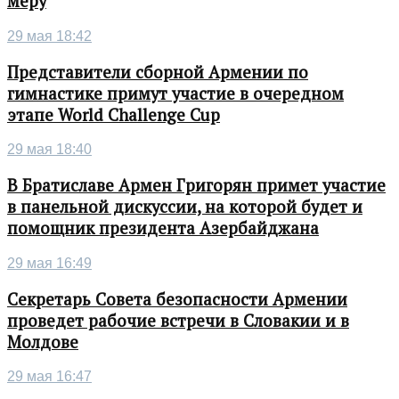
меру
29 мая 18:42
Представители сборной Армении по
гимнастике примут участие в очередном
этапе World Challenge Cup
29 мая 18:40
В Братиславе Армен Григорян примет участие
в панельной дискуссии, на которой будет и
помощник президента Азербайджана
29 мая 16:49
Секретарь Совета безопасности Армении
проведет рабочие встречи в Словакии и в
Молдове
29 мая 16:47