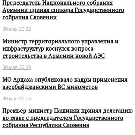
Председатель Национального собрания
Армении принял спикера Государственного
собрания Словении
30 мая 20:22
Министр территориального управления и
инфраструктур коснулся вопроса
строительства в Армении новой АЭС
30 мая 20:20
МО Арцаха опубликовало кадры применения
азербайджанскими ВС минометов
30 мая 20:16
Премьер-министр Пашинян принял делегацию
во главе с председателем Государственного
собрания Республики Словения