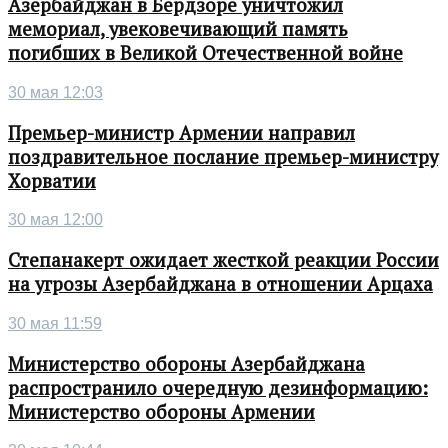
Азербайджан в Бердзоре уничтожил
мемориал, увековечивающий память
погибших в Великой Отечественной войне
30 мая 12:03
Премьер-министр Армении направил
поздравительное послание премьер-министру
Хорватии
30 мая 12:00
Степанакерт ожидает жесткой реакции России
на угрозы Азербайджана в отношении Арцаха
30 мая 11:59
Министерство обороны Азербайджана
распространило очередную дезинформацию:
Министерство обороны Армении