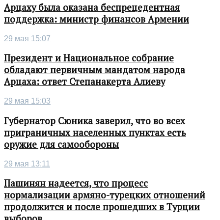
Арцаху была оказана беспрецедентная
поддержка: министр финансов Армении
29 мая 15:07
Президент и Национальное собрание
обладают первичным мандатом народа
Арцаха: ответ Степанакерта Алиеву
29 мая 15:03
Губернатор Сюника заверил, что во всех
приграничных населенных пунктах есть
оружие для самообороны
29 мая 13:11
Пашинян надеется, что процесс
нормализации армяно-турецких отношений
продолжится и после прошедших в Турции
выборов