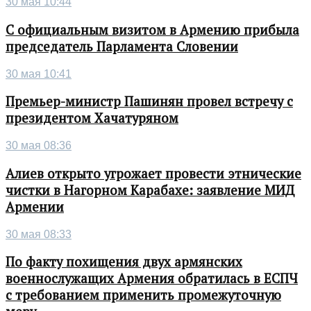
30 мая 10:44
С официальным визитом в Армению прибыла
председатель Парламента Словении
30 мая 10:41
Премьер-министр Пашинян провел встречу с
президентом Хачатуряном
30 мая 08:36
Алиев открыто угрожает провести этнические
чистки в Нагорном Карабахе: заявление МИД
Армении
30 мая 08:33
По факту похищения двух армянских
военнослужащих Армения обратилась в ЕСПЧ
с требованием применить промежуточную