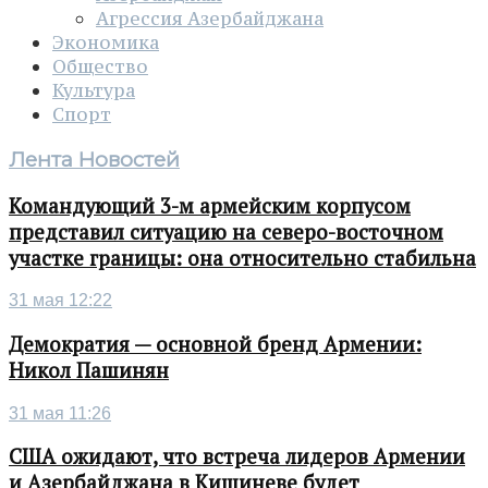
Агрессия Азербайджана
Экономика
Общество
Культура
Спорт
Лента Новостей
Командующий 3-м армейским корпусом
представил ситуацию на северо-восточном
участке границы: она относительно стабильна
31 мая 12:22
Демократия — основной бренд Армении:
Никол Пашинян
31 мая 11:26
США ожидают, что встреча лидеров Армении
и Азербайджана в Кишиневе будет