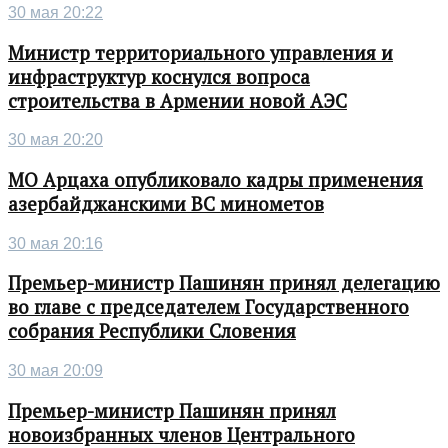
30 мая 20:22
Министр территориального управления и
инфраструктур коснулся вопроса
строительства в Армении новой АЭС
30 мая 20:20
МО Арцаха опубликовало кадры применения
азербайджанскими ВС минометов
30 мая 20:16
Премьер-министр Пашинян принял делегацию
во главе с председателем Государственного
собрания Республики Словения
30 мая 20:09
Премьер-министр Пашинян принял
новоизбранных членов Центрального