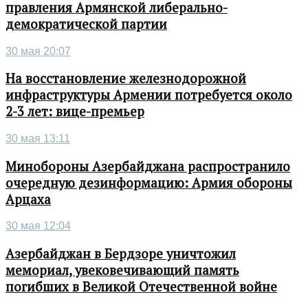
правления Армянской либерально-
демократической партии
30 мая 20:07
На восстановление железнодорожной
инфраструктуры Армении потребуется около
2-3 лет: вице-премьер
30 мая 13:11
Минобороны Азербайджана распространило
очередную дезинформацию: Армия обороны
Арцаха
30 мая 12:04
Азербайджан в Бердзоре уничтожил
мемориал, увековечивающий память
погибших в Великой Отечественной войне