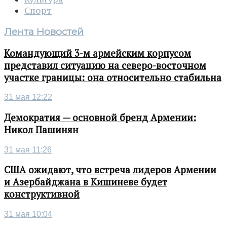
Спорт
Лента Новостей
Командующий 3-м армейским корпусом
представил ситуацию на северо-восточном
участке границы: она относительно стабильна
31 мая 12:22
Демократия — основной бренд Армении:
Никол Пашинян
31 мая 11:26
США ожидают, что встреча лидеров Армении
и Азербайджана в Кишиневе будет
конструктивной
31 мая 10:04