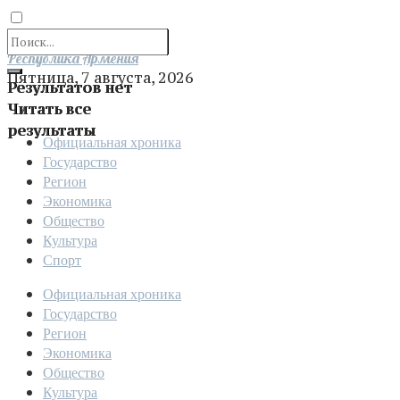
Отправить
Республика Армения
Пятница, 7 августа, 2026
Результатов нет
Читать все
результаты
Официальная хроника
Государство
Регион
Экономика
Общество
Культура
Спорт
Официальная хроника
Государство
Регион
Экономика
Общество
Культура