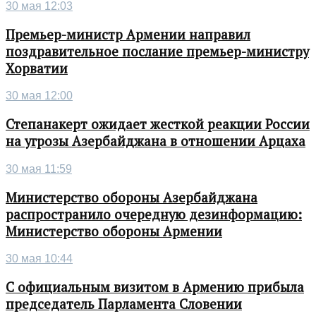
30 мая 12:03
Премьер-министр Армении направил
поздравительное послание премьер-министру
Хорватии
30 мая 12:00
Степанакерт ожидает жесткой реакции России
на угрозы Азербайджана в отношении Арцаха
30 мая 11:59
Министерство обороны Азербайджана
распространило очередную дезинформацию:
Министерство обороны Армении
30 мая 10:44
С официальным визитом в Армению прибыла
председатель Парламента Словении