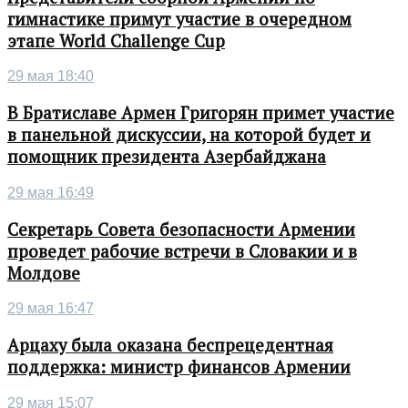
гимнастике примут участие в очередном
этапе World Challenge Cup
29 мая 18:40
В Братиславе Армен Григорян примет участие
в панельной дискуссии, на которой будет и
помощник президента Азербайджана
29 мая 16:49
Секретарь Совета безопасности Армении
проведет рабочие встречи в Словакии и в
Молдове
29 мая 16:47
Арцаху была оказана беспрецедентная
поддержка: министр финансов Армении
29 мая 15:07