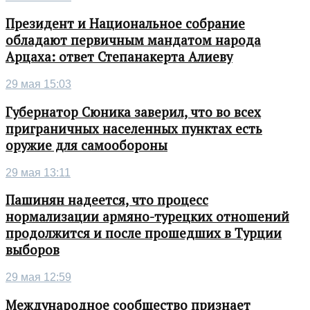
Президент и Национальное собрание
обладают первичным мандатом народа
Арцаха: ответ Степанакерта Алиеву
29 мая 15:03
Губернатор Сюника заверил, что во всех
приграничных населенных пунктах есть
оружие для самообороны
29 мая 13:11
Пашинян надеется, что процесс
нормализации армяно-турецких отношений
продолжится и после прошедших в Турции
выборов
29 мая 12:59
Международное сообщество признает