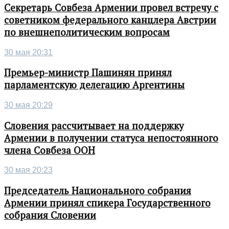
Секретарь Совбеза Армении провел встречу с
советником федерального канцлера Австрии
по внешнеполитическим вопросам
30 мая 20:31
Премьер-министр Пашинян принял
парламентскую делегацию Аргентины
30 мая 20:29
Словения рассчитывает на поддержку
Армении в получении статуса непостоянного
члена Совбеза ООН
30 мая 20:23
Председатель Национального собрания
Армении принял спикера Государственного
собрания Словении