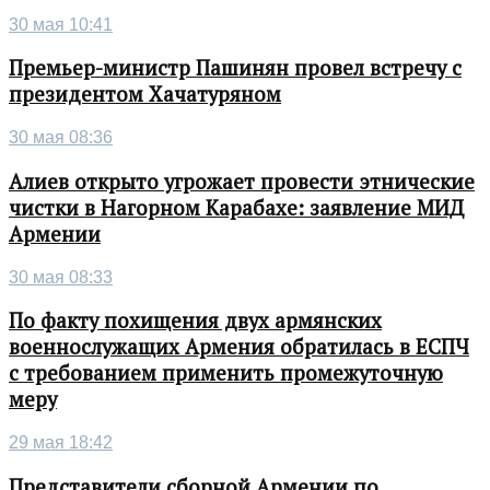
30 мая 10:41
Премьер-министр Пашинян провел встречу с
президентом Хачатуряном
30 мая 08:36
Алиев открыто угрожает провести этнические
чистки в Нагорном Карабахе: заявление МИД
Армении
30 мая 08:33
По факту похищения двух армянских
военнослужащих Армения обратилась в ЕСПЧ
с требованием применить промежуточную
меру
29 мая 18:42
Представители сборной Армении по