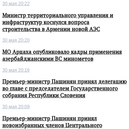
30 мая 20:22
Министр территориального управления и
инфраструктур коснулся вопроса
строительства в Армении новой АЭС
30 мая 20:20
МО Арцаха опубликовало кадры применения
азербайджанскими ВС минометов
30 мая 20:16
Премьер-министр Пашинян принял делегацию
во главе с председателем Государственного
собрания Республики Словения
30 мая 20:09
Премьер-министр Пашинян принял
новоизбранных членов Центрального