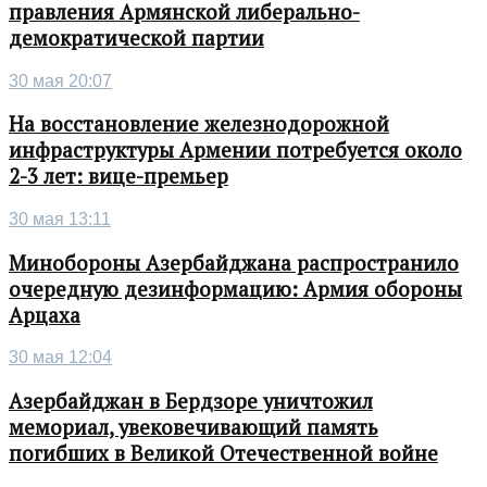
правления Армянской либерально-
демократической партии
30 мая 20:07
На восстановление железнодорожной
инфраструктуры Армении потребуется около
2-3 лет: вице-премьер
30 мая 13:11
Минобороны Азербайджана распространило
очередную дезинформацию: Армия обороны
Арцаха
30 мая 12:04
Азербайджан в Бердзоре уничтожил
мемориал, увековечивающий память
погибших в Великой Отечественной войне