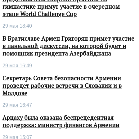
гимнастике примут участие в очередном
этапе World Challenge Cup
29 мая 18:40
В Братиславе Армен Григорян примет участие
в панельной дискуссии, на которой будет и
помощник президента Азербайджана
29 мая 16:49
Секретарь Совета безопасности Армении
проведет рабочие встречи в Словакии и в
Молдове
29 мая 16:47
Арцаху была оказана беспрецедентная
поддержка: министр финансов Армении
29 мая 15:07