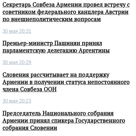
Секретарь Совбеза Армении провел встречу с
советником федерального канцлера Австрии
по внешнеполитическим вопросам
30 мая 20:31
Премьер-министр Пашинян принял
парламентскую делегацию Аргентины
30 мая 20:29
Словения рассчитывает на поддержку
Армении в получении статуса непостоянного
члена Совбеза ООН
30 мая 20:23
Председатель Национального собрания
Армении принял спикера Государственного
собрания Словении