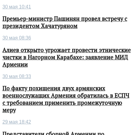
30 мая 10:41
Премьер-министр Пашинян провел встречу с
президентом Хачатуряном
30 мая 08:36
Алиев открыто угрожает провести этнические
чистки в Нагорном Карабахе: заявление МИД
Армении
30 мая 08:33
По факту похищения двух армянских
военнослужащих Армения обратилась в ЕСПЧ
с требованием применить промежуточную
меру
29 мая 18:42
Представители сборной Армении по