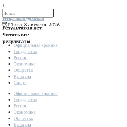
Отправить
Республика Армения
Суббота, 8 августа, 2026
Результатов нет
Читать все
результаты
Официальная хроника
Государство
Регион
Экономика
Общество
Культура
Спорт
Официальная хроника
Государство
Регион
Экономика
Общество
Культура