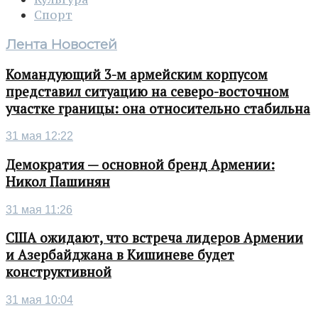
Спорт
Лента Новостей
Командующий 3-м армейским корпусом
представил ситуацию на северо-восточном
участке границы: она относительно стабильна
31 мая 12:22
Демократия — основной бренд Армении:
Никол Пашинян
31 мая 11:26
США ожидают, что встреча лидеров Армении
и Азербайджана в Кишиневе будет
конструктивной
31 мая 10:04