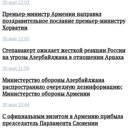
30 мая 12:03
Премьер-министр Армении направил
поздравительное послание премьер-министру
Хорватии
30 мая 12:00
Степанакерт ожидает жесткой реакции России
на угрозы Азербайджана в отношении Арцаха
30 мая 11:59
Министерство обороны Азербайджана
распространило очередную дезинформацию:
Министерство обороны Армении
30 мая 10:44
С официальным визитом в Армению прибыла
председатель Парламента Словении