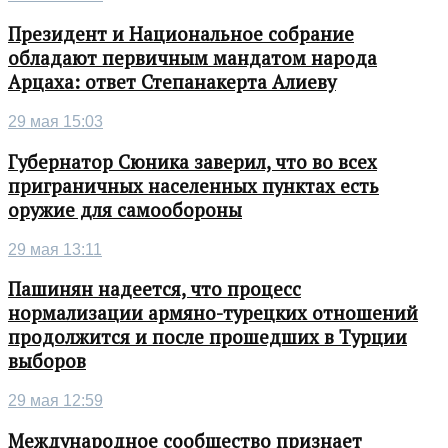
Президент и Национальное собрание
обладают первичным мандатом народа
Арцаха: ответ Степанакерта Алиеву
29 мая 15:03
Губернатор Сюника заверил, что во всех
приграничных населенных пунктах есть
оружие для самообороны
29 мая 13:11
Пашинян надеется, что процесс
нормализации армяно-турецких отношений
продолжится и после прошедших в Турции
выборов
29 мая 12:59
Международное сообщество признает