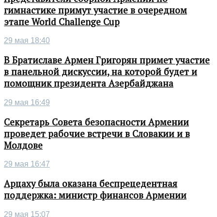
гимнастике примут участие в очередном
этапе World Challenge Cup
29 мая 18:40
В Братиславе Армен Григорян примет участие
в панельной дискуссии, на которой будет и
помощник президента Азербайджана
29 мая 16:49
Секретарь Совета безопасности Армении
проведет рабочие встречи в Словакии и в
Молдове
29 мая 16:47
Арцаху была оказана беспрецедентная
поддержка: министр финансов Армении
29 мая 15:07