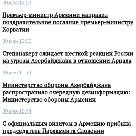
30 мая 12:03
Премьер-министр Армении направил
поздравительное послание премьер-министру
Хорватии
30 мая 12:00
Степанакерт ожидает жесткой реакции России
на угрозы Азербайджана в отношении Арцаха
30 мая 11:59
Министерство обороны Азербайджана
распространило очередную дезинформацию:
Министерство обороны Армении
30 мая 10:44
С официальным визитом в Армению прибыла
председатель Парламента Словении