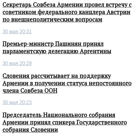
Секретарь Совбеза Армении провел встречу с
советником федерального канцлера Австрии
по внешнеполитическим вопросам
30 мая 20:31
Премьер-министр Пашинян принял
парламентскую делегацию Аргентины
30 мая 20:29
Словения рассчитывает на поддержку
Армении в получении статуса непостоянного
члена Совбеза ООН
30 мая 20:23
Председатель Национального собрания
Армении принял спикера Государственного
собрания Словении