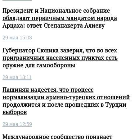
Президент и Национальное собрание
обладают первичным мандатом народа
Арцаха: ответ Степанакерта Алиеву
29 мая 15:03
Губернатор Сюника заверил, что во всех
приграничных населенных пунктах есть
оружие для самообороны
29 мая 13:11
Пашинян надеется, что процесс
нормализации армяно-турецких отношений
продолжится и после прошедших в Турции
выборов
29 мая 12:59
Международное сообщество признает