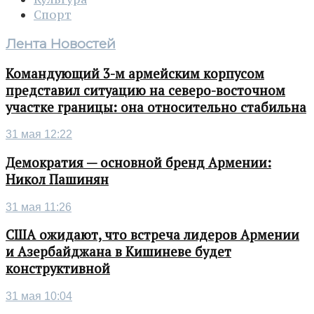
Спорт
Лента Новостей
Командующий 3-м армейским корпусом
представил ситуацию на северо-восточном
участке границы: она относительно стабильна
31 мая 12:22
Демократия — основной бренд Армении:
Никол Пашинян
31 мая 11:26
США ожидают, что встреча лидеров Армении
и Азербайджана в Кишиневе будет
конструктивной
31 мая 10:04