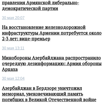
правления Армянской либерально-
демократической партии
30 мая 20:07
На восстановление железнодорожной
инфраструктуры Армении потребуется около
2-3 лет: вице-премьер
30 мая 13:11
Минобороны Азербайджана распространило
очередную дезинформацию: Армия обороны
Арцаха
30 мая 12:04
Азербайджан в Бердзоре уничтожил
мемориал, увековечивающий память
погибших в Великой Отечественной войне