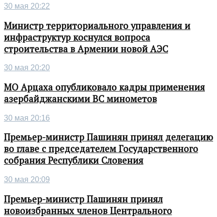
30 мая 20:22
Министр территориального управления и
инфраструктур коснулся вопроса
строительства в Армении новой АЭС
30 мая 20:20
МО Арцаха опубликовало кадры применения
азербайджанскими ВС минометов
30 мая 20:16
Премьер-министр Пашинян принял делегацию
во главе с председателем Государственного
собрания Республики Словения
30 мая 20:09
Премьер-министр Пашинян принял
новоизбранных членов Центрального