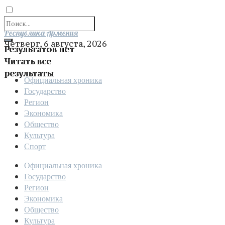
Отправить
Республика Армения
Четверг, 6 августа, 2026
Результатов нет
Читать все
результаты
Официальная хроника
Государство
Регион
Экономика
Общество
Культура
Спорт
Официальная хроника
Государство
Регион
Экономика
Общество
Культура