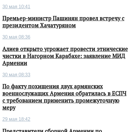
30 мая 10:41
Премьер-министр Пашинян провел встречу с
президентом Хачатуряном
30 мая 08:36
Алиев открыто угрожает провести этнические
чистки в Нагорном Карабахе: заявление МИД
Армении
30 мая 08:33
По факту похищения двух армянских
военнослужащих Армения обратилась в ЕСПЧ
с требованием применить промежуточную
меру
29 мая 18:42
Представители сборной Армении по