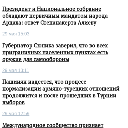
Президент и Национальное собрание
обладают первичным мандатом народа
Арцаха: ответ Степанакерта Алиеву
29 мая 15:03
Губернатор Сюника заверил, что во всех
приграничных населенных пунктах есть
оружие для самообороны
29 мая 13:11
Пашинян надеется, что процесс
нормализации армяно-турецких отношений
продолжится и после прошедших в Турции
выборов
29 мая 12:59
Международное сообщество признает