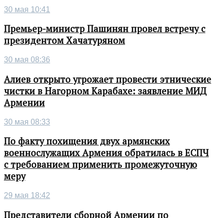
30 мая 10:41
Премьер-министр Пашинян провел встречу с
президентом Хачатуряном
30 мая 08:36
Алиев открыто угрожает провести этнические
чистки в Нагорном Карабахе: заявление МИД
Армении
30 мая 08:33
По факту похищения двух армянских
военнослужащих Армения обратилась в ЕСПЧ
с требованием применить промежуточную
меру
29 мая 18:42
Представители сборной Армении по