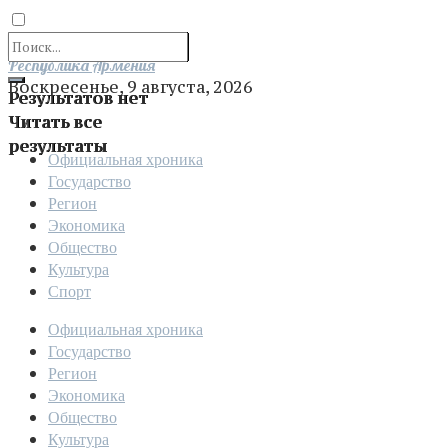
Отправить
Республика Армения
Воскресенье, 9 августа, 2026
Результатов нет
Читать все
результаты
Официальная хроника
Государство
Регион
Экономика
Общество
Культура
Спорт
Официальная хроника
Государство
Регион
Экономика
Общество
Культура