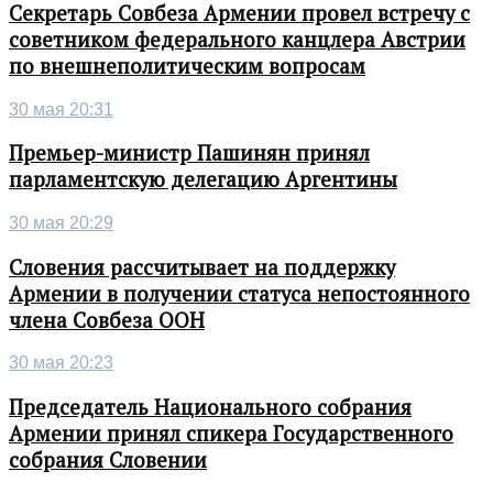
Секретарь Совбеза Армении провел встречу с
советником федерального канцлера Австрии
по внешнеполитическим вопросам
30 мая 20:31
Премьер-министр Пашинян принял
парламентскую делегацию Аргентины
30 мая 20:29
Словения рассчитывает на поддержку
Армении в получении статуса непостоянного
члена Совбеза ООН
30 мая 20:23
Председатель Национального собрания
Армении принял спикера Государственного
собрания Словении