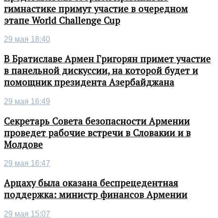
гимнастике примут участие в очередном
этапе World Challenge Cup
29 мая 18:40
В Братиславе Армен Григорян примет участие
в панельной дискуссии, на которой будет и
помощник президента Азербайджана
29 мая 16:49
Секретарь Совета безопасности Армении
проведет рабочие встречи в Словакии и в
Молдове
29 мая 16:47
Арцаху была оказана беспрецедентная
поддержка: министр финансов Армении
29 мая 15:07