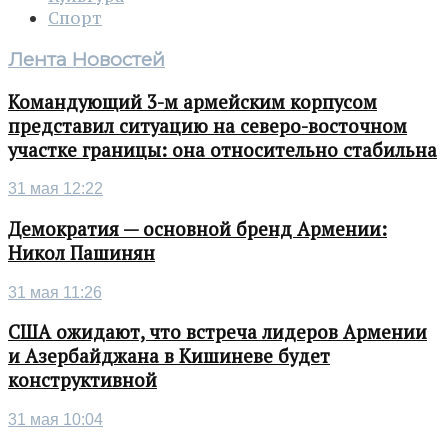
Спорт
Лента Новостей
Командующий 3-м армейским корпусом
представил ситуацию на северо-восточном
участке границы: она относительно стабильна
31 мая 12:22
Демократия — основной бренд Армении:
Никол Пашинян
31 мая 11:26
США ожидают, что встреча лидеров Армении
и Азербайджана в Кишиневе будет
конструктивной
31 мая 10:04