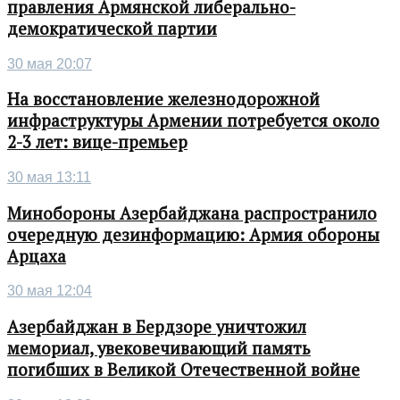
правления Армянской либерально-
демократической партии
30 мая 20:07
На восстановление железнодорожной
инфраструктуры Армении потребуется около
2-3 лет: вице-премьер
30 мая 13:11
Минобороны Азербайджана распространило
очередную дезинформацию: Армия обороны
Арцаха
30 мая 12:04
Азербайджан в Бердзоре уничтожил
мемориал, увековечивающий память
погибших в Великой Отечественной войне