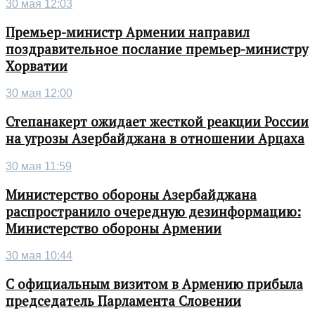
30 мая 12:03
Премьер-министр Армении направил
поздравительное послание премьер-министру
Хорватии
30 мая 12:00
Степанакерт ожидает жесткой реакции России
на угрозы Азербайджана в отношении Арцаха
30 мая 11:59
Министерство обороны Азербайджана
распространило очередную дезинформацию:
Министерство обороны Армении
30 мая 10:44
С официальным визитом в Армению прибыла
председатель Парламента Словении