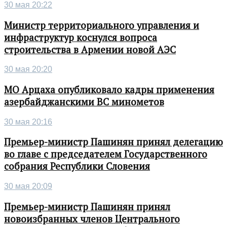
30 мая 20:22
Министр территориального управления и
инфраструктур коснулся вопроса
строительства в Армении новой АЭС
30 мая 20:20
МО Арцаха опубликовало кадры применения
азербайджанскими ВС минометов
30 мая 20:16
Премьер-министр Пашинян принял делегацию
во главе с председателем Государственного
собрания Республики Словения
30 мая 20:09
Премьер-министр Пашинян принял
новоизбранных членов Центрального