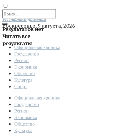
Отправить
Республика Армения
Воскресенье, 9 августа, 2026
Результатов нет
Читать все
результаты
Официальная хроника
Государство
Регион
Экономика
Общество
Культура
Спорт
Официальная хроника
Государство
Регион
Экономика
Общество
Культура