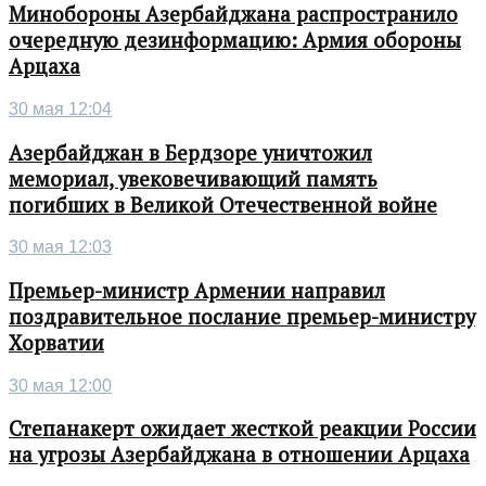
Минобороны Азербайджана распространило
очередную дезинформацию: Армия обороны
Арцаха
30 мая 12:04
Азербайджан в Бердзоре уничтожил
мемориал, увековечивающий память
погибших в Великой Отечественной войне
30 мая 12:03
Премьер-министр Армении направил
поздравительное послание премьер-министру
Хорватии
30 мая 12:00
Степанакерт ожидает жесткой реакции России
на угрозы Азербайджана в отношении Арцаха