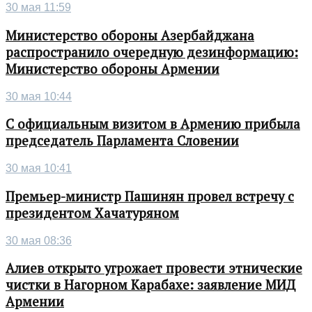
30 мая 11:59
Министерство обороны Азербайджана
распространило очередную дезинформацию:
Министерство обороны Армении
30 мая 10:44
С официальным визитом в Армению прибыла
председатель Парламента Словении
30 мая 10:41
Премьер-министр Пашинян провел встречу с
президентом Хачатуряном
30 мая 08:36
Алиев открыто угрожает провести этнические
чистки в Нагорном Карабахе: заявление МИД
Армении