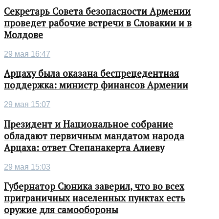
Секретарь Совета безопасности Армении
проведет рабочие встречи в Словакии и в
Молдове
29 мая 16:47
Арцаху была оказана беспрецедентная
поддержка: министр финансов Армении
29 мая 15:07
Президент и Национальное собрание
обладают первичным мандатом народа
Арцаха: ответ Степанакерта Алиеву
29 мая 15:03
Губернатор Сюника заверил, что во всех
приграничных населенных пунктах есть
оружие для самообороны