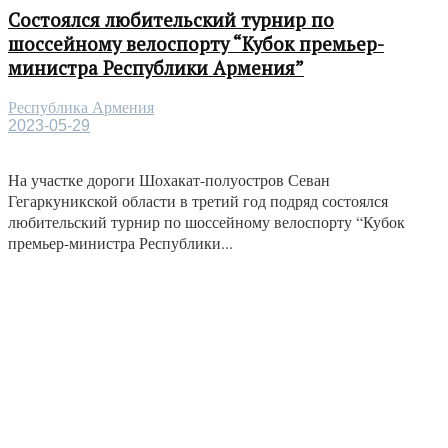
Состоялся любительский турнир по
шоссейному велоспорту “Кубок премьер-
министра Республики Армения”
Республика Армения
2023-05-29
На участке дороги Шохакат-полуостров Севан
Гегаркуникской области в третий год подряд состоялся
любительский турнир по шоссейному велоспорту “Кубок
премьер-министра Республики...