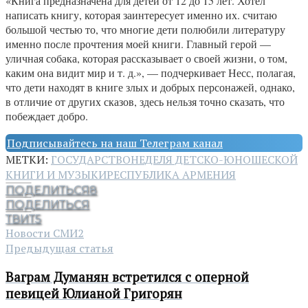
«Книга предназначена для детей от 12 до 15 лет. Хотел
написать книгу, которая заинтересует именно их. считаю
большой честью то, что многие дети полюбили литературу
именно после прочтения моей книги. Главный герой —
уличная собака, которая рассказывает о своей жизни, о том,
каким она видит мир и т. д.», — подчеркивает Несс, полагая,
что дети находят в книге злых и добрых персонажей, однако,
в отличие от других сказов, здесь нельзя точно сказать, что
побеждает добро.
Подписывайтесь на наш Телеграм канал
МЕТКИ:
ГОСУДАРСТВО
НЕДЕЛЯ ДЕТСКО-ЮНОШЕСКОЙ
КНИГИ И МУЗЫКИ
РЕСПУБЛИКА АРМЕНИЯ
ПОДЕЛИТЬСЯ
8
ПОДЕЛИТЬСЯ
ТВИТ
5
Новости СМИ2
Предыдущая статья
Ваграм Думанян встретился с оперной
певицей Юлианой Григорян