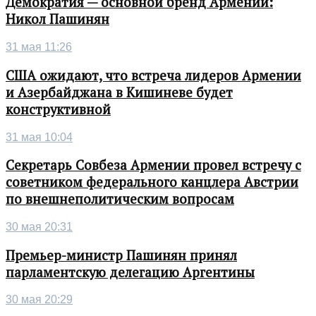
Демократия — основной бренд Армении:
Никол Пашинян
31 мая 11:26
США ожидают, что встреча лидеров Армении
и Азербайджана в Кишиневе будет
конструктивной
31 мая 10:04
Секретарь Совбеза Армении провел встречу с
советником федерального канцлера Австрии
по внешнеполитическим вопросам
30 мая 20:31
Премьер-министр Пашинян принял
парламентскую делегацию Аргентины
30 мая 20:29