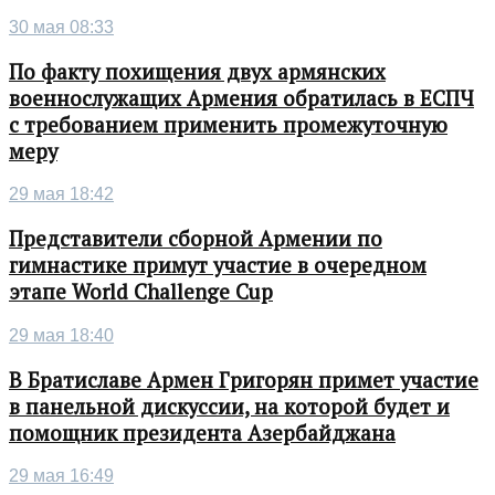
30 мая 08:33
По факту похищения двух армянских
военнослужащих Армения обратилась в ЕСПЧ
с требованием применить промежуточную
меру
29 мая 18:42
Представители сборной Армении по
гимнастике примут участие в очередном
этапе World Challenge Cup
29 мая 18:40
В Братиславе Армен Григорян примет участие
в панельной дискуссии, на которой будет и
помощник президента Азербайджана
29 мая 16:49