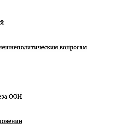
ой
 внешнеполитическим вопросам
еза ООН
ловении