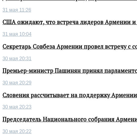
31 мая 11:26
США ожидают, что встреча лидеров Армении и
31 мая 10:04
Секретарь Совбеза Армении провел встречу с
30 мая 20:31
Премьер-министр Пашинян принял парламентс
30 мая 20:29
Словения рассчитывает на поддержку Армении 
30 мая 20:23
Председатель Национального собрания Армени
30 мая 20:22