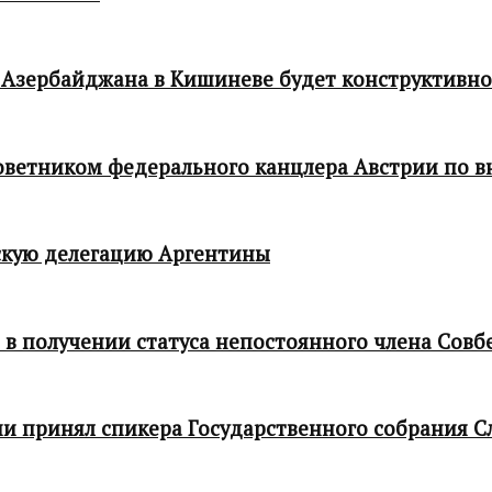
 Азербайджана в Кишиневе будет конструктивн
 советником федерального канцлера Австрии по
кую делегацию Аргентины
в получении статуса непостоянного члена Совб
и принял спикера Государственного собрания С