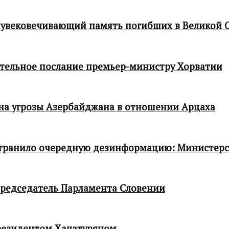
 увековечивающий память погибших в Великой 
тельное послание премьер-министру Хорватии
 на угрозы Азербайджана в отношении Арцаха
транило очередную дезинформацию: Министер
редседатель Парламента Словении
резидентом Хачатуряном