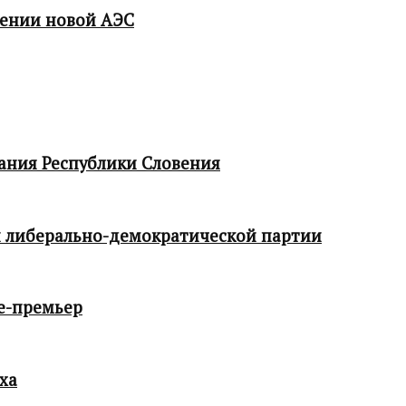
мении новой АЭС
ания Республики Словения
 либерально-демократической партии
е-премьер
ха