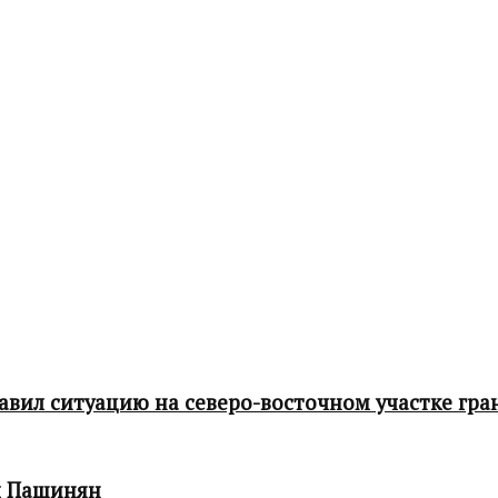
ил ситуацию на северо-восточном участке гра
л Пашинян