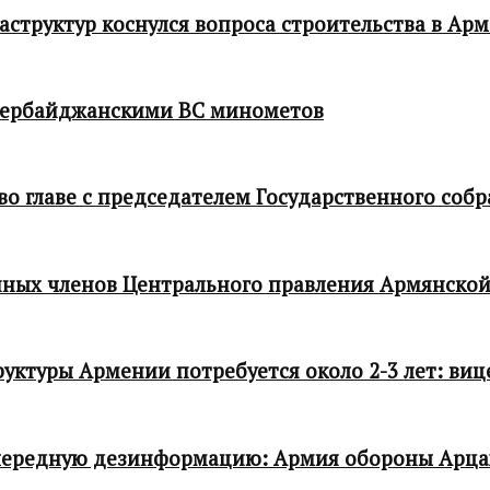
структур коснулся вопроса строительства в Ар
зербайджанскими ВС минометов
 главе с председателем Государственного собр
ных членов Центрального правления Армянской
ктуры Армении потребуется около 2-3 лет: виц
чередную дезинформацию: Армия обороны Арца