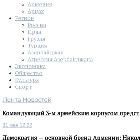
Армения
Арцах
Регион
Россия
Иран
Грузия
Турция
Азербайджан
Агрессия Азербайджана
Экономика
Общество
Культура
Спорт
Лента Новостей
Командующий 3-м армейским корпусом представ
31 мая 12:22
Демократия — основной бренд Армении: Нико