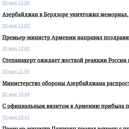
30 мая 12:04
Азербайджан в Бердзоре уничтожил мемориал,
30 мая 12:03
Премьер-министр Армении направил поздрави
30 мая 12:00
Степанакерт ожидает жесткой реакции России
30 мая 11:59
Министерство обороны Азербайджана распрос
30 мая 10:44
С официальным визитом в Армению прибыла п
30 мая 10:41
Премьер-министр Пашинян провел встречу с п