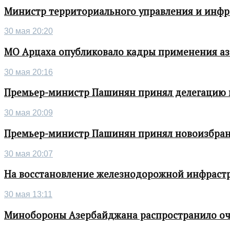
Министр территориального управления и инфра
30 мая 20:20
МО Арцаха опубликовало кадры применения а
30 мая 20:16
Премьер-министр Пашинян принял делегацию во
30 мая 20:09
Премьер-министр Пашинян принял новоизбран
30 мая 20:07
На восстановление железнодорожной инфрастру
30 мая 13:11
Минобороны Азербайджана распространило о