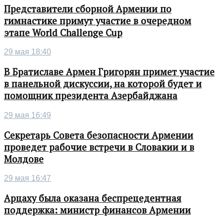
Представители сборной Армении по
гимнастике примут участие в очередном
этапе World Challenge Cup
29 мая 18:40
В Братиславе Армен Григорян примет участие
в панельной дискуссии, на которой будет и
помощник президента Азербайджана
29 мая 16:49
Секретарь Совета безопасности Армении
проведет рабочие встречи в Словакии и в
Молдове
29 мая 16:47
Арцаху была оказана беспрецедентная
поддержка: министр финансов Армении