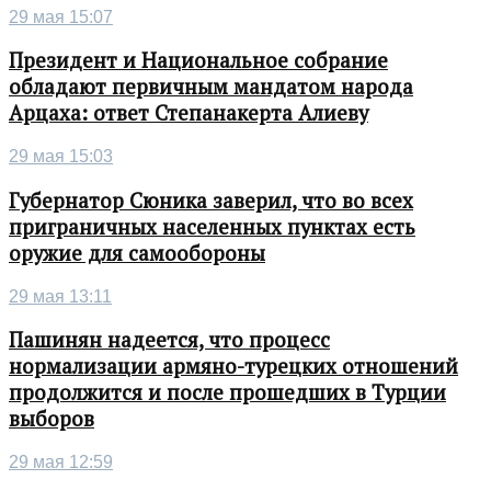
29 мая 15:07
Президент и Национальное собрание
обладают первичным мандатом народа
Арцаха: ответ Степанакерта Алиеву
29 мая 15:03
Губернатор Сюника заверил, что во всех
приграничных населенных пунктах есть
оружие для самообороны
29 мая 13:11
Пашинян надеется, что процесс
нормализации армяно-турецких отношений
продолжится и после прошедших в Турции
выборов
29 мая 12:59