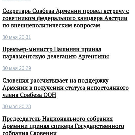
Секретарь Совбеза Армении провел встречу с
советником федерального канцлера Австрии
по внешнеполитическим вопросам
30 мая 20:31
Премьер-министр Пашинян принял
парламентскую делегацию Аргентины
30 мая 20:29
Словения рассчитывает на поддержку
Армении в получении статуса непостоянного
члена Совбеза ООН
30 мая 20:23
Председатель Национального собрания
Армении принял спикера Государственного
собрания Словении