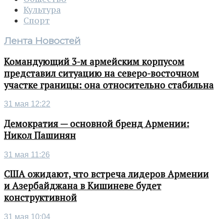
Культура
Спорт
Лента Новостей
Командующий 3-м армейским корпусом
представил ситуацию на северо-восточном
участке границы: она относительно стабильна
31 мая 12:22
Демократия — основной бренд Армении:
Никол Пашинян
31 мая 11:26
США ожидают, что встреча лидеров Армении
и Азербайджана в Кишиневе будет
конструктивной
31 мая 10:04