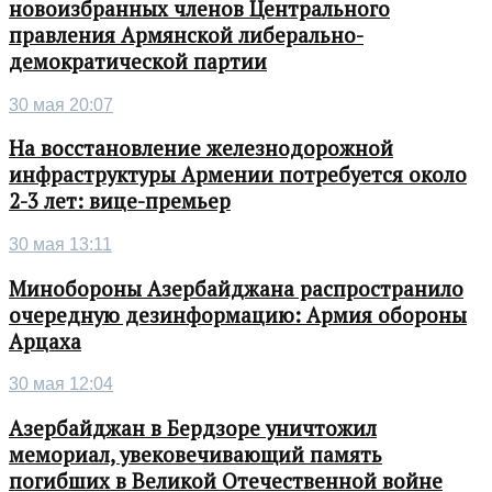
новоизбранных членов Центрального
правления Армянской либерально-
демократической партии
30 мая 20:07
На восстановление железнодорожной
инфраструктуры Армении потребуется около
2-3 лет: вице-премьер
30 мая 13:11
Минобороны Азербайджана распространило
очередную дезинформацию: Армия обороны
Арцаха
30 мая 12:04
Азербайджан в Бердзоре уничтожил
мемориал, увековечивающий память
погибших в Великой Отечественной войне