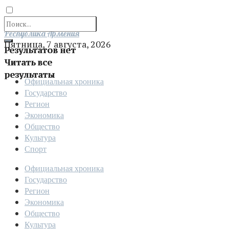
Отправить
Республика Армения
Пятница, 7 августа, 2026
Результатов нет
Читать все
результаты
Официальная хроника
Государство
Регион
Экономика
Общество
Культура
Спорт
Официальная хроника
Государство
Регион
Экономика
Общество
Культура