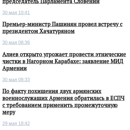
председатель Парламента Словении
30 мая 10:41
Премьер-министр Пашинян провел встречу с
президентом Хачатуряном
30 мая 08:36
Алиев открыто угрожает провести этнические
чистки в Нагорном Карабахе: заявление МИД
Армении
30 мая 08:33
По факту похищения двух армянских
военнослужащих Армения обратилась в ЕСПЧ
с требованием применить промежуточную
меру
29 мая 18:42