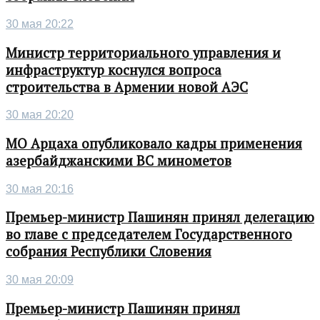
30 мая 20:22
Министр территориального управления и
инфраструктур коснулся вопроса
строительства в Армении новой АЭС
30 мая 20:20
МО Арцаха опубликовало кадры применения
азербайджанскими ВС минометов
30 мая 20:16
Премьер-министр Пашинян принял делегацию
во главе с председателем Государственного
собрания Республики Словения
30 мая 20:09
Премьер-министр Пашинян принял