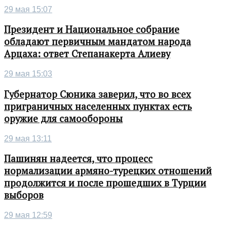
29 мая 15:07
Президент и Национальное собрание
обладают первичным мандатом народа
Арцаха: ответ Степанакерта Алиеву
29 мая 15:03
Губернатор Сюника заверил, что во всех
приграничных населенных пунктах есть
оружие для самообороны
29 мая 13:11
Пашинян надеется, что процесс
нормализации армяно-турецких отношений
продолжится и после прошедших в Турции
выборов
29 мая 12:59