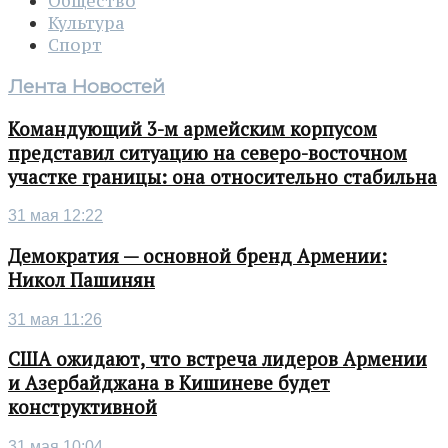
Общество
Культура
Спорт
Лента Новостей
Командующий 3-м армейским корпусом
представил ситуацию на северо-восточном
участке границы: она относительно стабильна
31 мая 12:22
Демократия — основной бренд Армении:
Никол Пашинян
31 мая 11:26
США ожидают, что встреча лидеров Армении
и Азербайджана в Кишиневе будет
конструктивной
31 мая 10:04