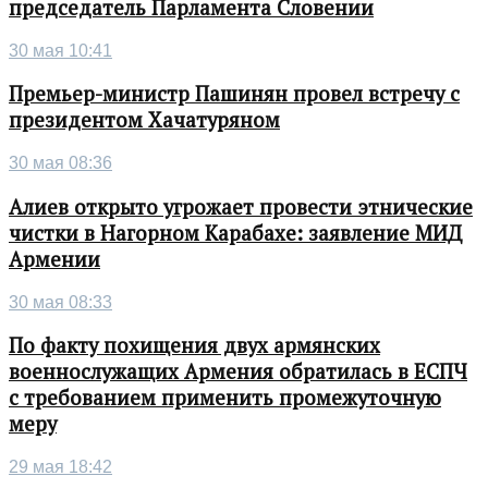
председатель Парламента Словении
30 мая 10:41
Премьер-министр Пашинян провел встречу с
президентом Хачатуряном
30 мая 08:36
Алиев открыто угрожает провести этнические
чистки в Нагорном Карабахе: заявление МИД
Армении
30 мая 08:33
По факту похищения двух армянских
военнослужащих Армения обратилась в ЕСПЧ
с требованием применить промежуточную
меру
29 мая 18:42