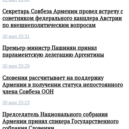
Секретарь Совбеза Армении провел встречу с
советником федерального канцлера Австрии
по внешнеполитическим вопросам
30 мая 20:31
Премьер-министр Пашинян принял
парламентскую делегацию Аргентины
30 мая 20:29
Словения рассчитывает на поддержку
Армении в получении статуса непостоянного
члена Совбеза ООН
30 мая 20:23
Председатель Национального собрания
Армении принял спикера Государственного
собрания Словении