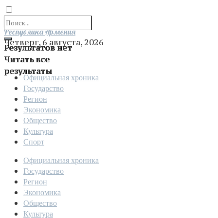
Отправить
Республика Армения
Четверг, 6 августа, 2026
Результатов нет
Читать все
результаты
Официальная хроника
Государство
Регион
Экономика
Общество
Культура
Спорт
Официальная хроника
Государство
Регион
Экономика
Общество
Культура