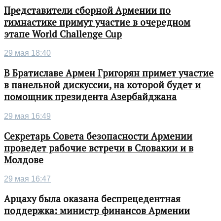
Представители сборной Армении по
гимнастике примут участие в очередном
этапе World Challenge Cup
29 мая 18:40
В Братиславе Армен Григорян примет участие
в панельной дискуссии, на которой будет и
помощник президента Азербайджана
29 мая 16:49
Секретарь Совета безопасности Армении
проведет рабочие встречи в Словакии и в
Молдове
29 мая 16:47
Арцаху была оказана беспрецедентная
поддержка: министр финансов Армении