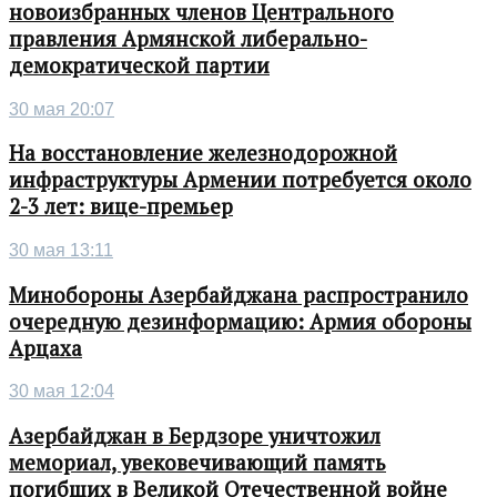
новоизбранных членов Центрального
правления Армянской либерально-
демократической партии
30 мая 20:07
На восстановление железнодорожной
инфраструктуры Армении потребуется около
2-3 лет: вице-премьер
30 мая 13:11
Минобороны Азербайджана распространило
очередную дезинформацию: Армия обороны
Арцаха
30 мая 12:04
Азербайджан в Бердзоре уничтожил
мемориал, увековечивающий память
погибших в Великой Отечественной войне