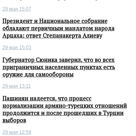
29 мая 15:07
Президент и Национальное собрание
обладают первичным мандатом народа
Арцаха: ответ Степанакерта Алиеву
29 мая 15:03
Губернатор Сюника заверил, что во всех
приграничных населенных пунктах есть
оружие для самообороны
29 мая 13:11
Пашинян надеется, что процесс
нормализации армяно-турецких отношений
продолжится и после прошедших в Турции
выборов
29 мая 12:59