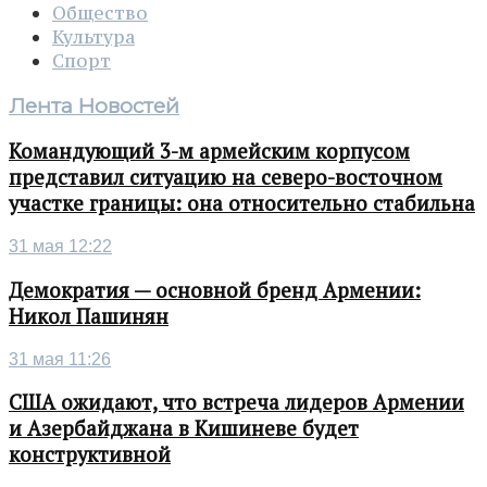
Общество
Культура
Спорт
Лента Новостей
Командующий 3-м армейским корпусом
представил ситуацию на северо-восточном
участке границы: она относительно стабильна
31 мая 12:22
Демократия — основной бренд Армении:
Никол Пашинян
31 мая 11:26
США ожидают, что встреча лидеров Армении
и Азербайджана в Кишиневе будет
конструктивной