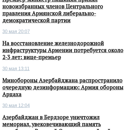
новоизбранных членов Центрального
правления Армянской либерально-
демократической партии
30 мая 20:07
На восстановление железнодорожной
инфраструктуры Армении потребуется около
2-3 лет: вице-премьер
30 мая 13:11
Минобороны Азербайджана распространило
очередную дезинформацию: Армия обороны
Арцаха
30 мая 12:04
Азербайджан в Бердзоре уничтожил
мемориал, увековечивающий память