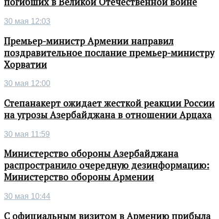
погибших в Великой Отечественной войне
30 мая 12:03
Премьер-министр Армении направил
поздравительное послание премьер-министру
Хорватии
30 мая 12:00
Степанакерт ожидает жесткой реакции России
на угрозы Азербайджана в отношении Арцаха
30 мая 11:59
Министерство обороны Азербайджана
распространило очередную дезинформацию:
Министерство обороны Армении
30 мая 10:44
С официальным визитом в Армению прибыла