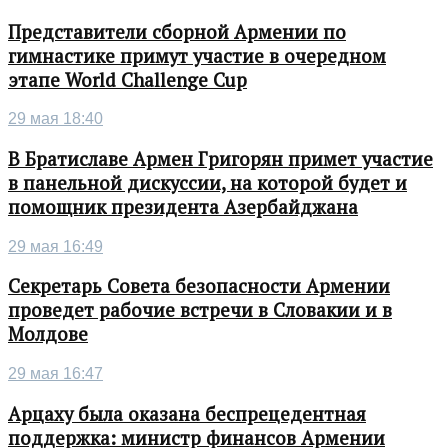
Представители сборной Армении по
гимнастике примут участие в очередном
этапе World Challenge Cup
29 мая 18:40
В Братиславе Армен Григорян примет участие
в панельной дискуссии, на которой будет и
помощник президента Азербайджана
29 мая 16:49
Секретарь Совета безопасности Армении
проведет рабочие встречи в Словакии и в
Молдове
29 мая 16:47
Арцаху была оказана беспрецедентная
поддержка: министр финансов Армении