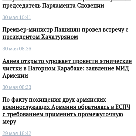
председатель Парламента Словении
30 мая 10:41
Премьер-министр Пашинян провел встречу с
президентом Хачатуряном
30 мая 08:36
Алиев открыто угрожает провести этнические
чистки в Нагорном Карабахе: заявление МИД
Армении
30 мая 08:33
По факту похищения двух армянских
военнослужащих Армения обратилась в ЕСПЧ
с требованием применить промежуточную
меру
29 мая 18:42