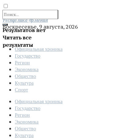
Отправить
Республика Армения
Воскресенье, 9 августа, 2026
Результатов нет
Читать все
результаты
Официальная хроника
Государство
Регион
Экономика
Общество
Культура
Спорт
Официальная хроника
Государство
Регион
Экономика
Общество
Культура