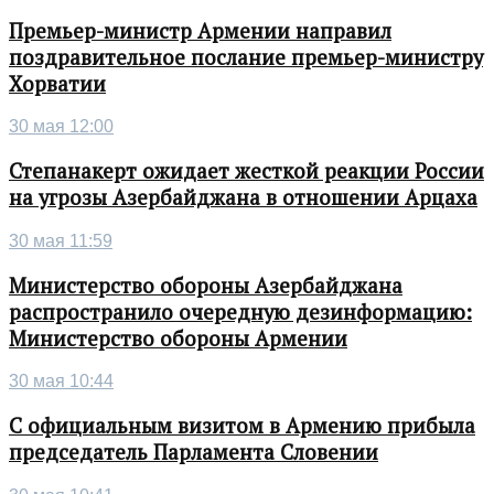
Премьер-министр Армении направил
поздравительное послание премьер-министру
Хорватии
30 мая 12:00
Степанакерт ожидает жесткой реакции России
на угрозы Азербайджана в отношении Арцаха
30 мая 11:59
Министерство обороны Азербайджана
распространило очередную дезинформацию:
Министерство обороны Армении
30 мая 10:44
С официальным визитом в Армению прибыла
председатель Парламента Словении