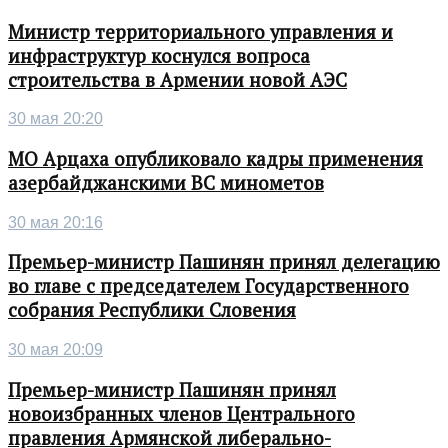
Министр территориального управления и
инфраструктур коснулся вопроса
строительства в Армении новой АЭС
30 мая 20:20
МО Арцаха опубликовало кадры применения
азербайджанскими ВС минометов
30 мая 20:16
Премьер-министр Пашинян принял делегацию
во главе с председателем Государственного
собрания Республики Словения
30 мая 20:09
Премьер-министр Пашинян принял
новоизбранных членов Центрального
правления Армянской либерально-