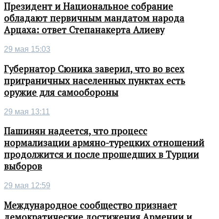
Президент и Национальное собрание
обладают первичным мандатом народа
Арцаха: ответ Степанакерта Алиеву
29 мая 15:03
Губернатор Сюника заверил, что во всех
приграничных населенных пунктах есть
оружие для самообороны
29 мая 13:11
Пашинян надеется, что процесс
нормализации армяно-турецких отношений
продолжится и после прошедших в Турции
выборов
29 мая 12:59
Международное сообщество признает
демократические достижения Армении и