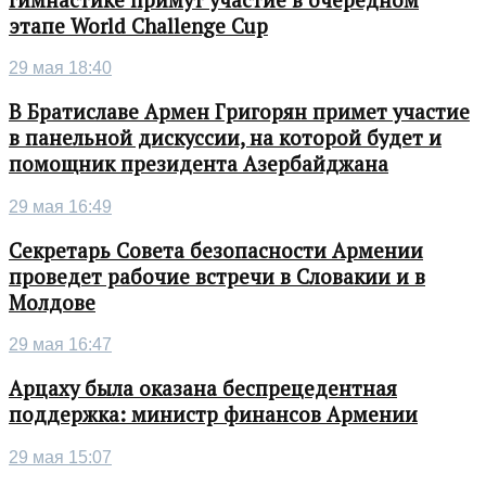
этапе World Challenge Cup
29 мая 18:40
В Братиславе Армен Григорян примет участие
в панельной дискуссии, на которой будет и
помощник президента Азербайджана
29 мая 16:49
Секретарь Совета безопасности Армении
проведет рабочие встречи в Словакии и в
Молдове
29 мая 16:47
Арцаху была оказана беспрецедентная
поддержка: министр финансов Армении
29 мая 15:07