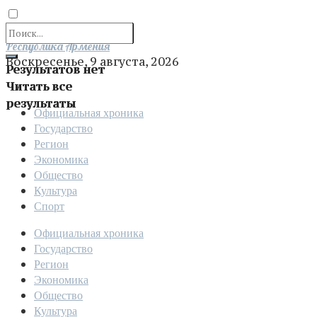
Отправить
Республика Армения
Воскресенье, 9 августа, 2026
Результатов нет
Читать все
результаты
Официальная хроника
Государство
Регион
Экономика
Общество
Культура
Спорт
Официальная хроника
Государство
Регион
Экономика
Общество
Культура