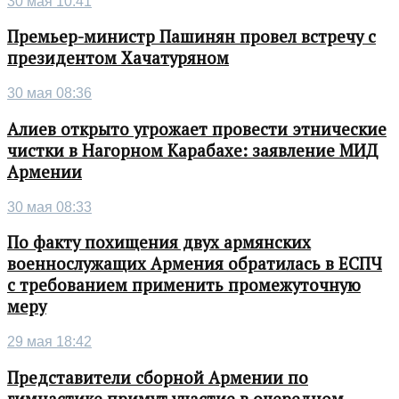
30 мая 10:41
Премьер-министр Пашинян провел встречу с
президентом Хачатуряном
30 мая 08:36
Алиев открыто угрожает провести этнические
чистки в Нагорном Карабахе: заявление МИД
Армении
30 мая 08:33
По факту похищения двух армянских
военнослужащих Армения обратилась в ЕСПЧ
с требованием применить промежуточную
меру
29 мая 18:42
Представители сборной Армении по
гимнастике примут участие в очередном