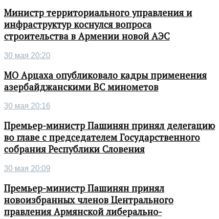
Министр территориального управления и
инфраструктур коснулся вопроса
строительства в Армении новой АЭС
30 мая 20:20
МО Арцаха опубликовало кадры применения
азербайджанскими ВС минометов
30 мая 20:16
Премьер-министр Пашинян принял делегацию
во главе с председателем Государственного
собрания Республики Словения
30 мая 20:09
Премьер-министр Пашинян принял
новоизбранных членов Центрального
правления Армянской либерально-