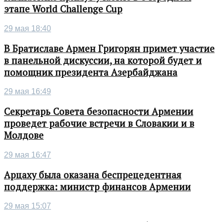
этапе World Challenge Cup
29 мая 18:40
В Братиславе Армен Григорян примет участие
в панельной дискуссии, на которой будет и
помощник президента Азербайджана
29 мая 16:49
Секретарь Совета безопасности Армении
проведет рабочие встречи в Словакии и в
Молдове
29 мая 16:47
Арцаху была оказана беспрецедентная
поддержка: министр финансов Армении
29 мая 15:07