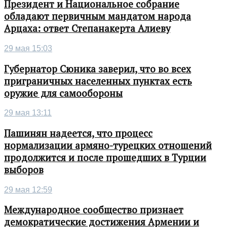
Президент и Национальное собрание
обладают первичным мандатом народа
Арцаха: ответ Степанакерта Алиеву
29 мая 15:03
Губернатор Сюника заверил, что во всех
приграничных населенных пунктах есть
оружие для самообороны
29 мая 13:11
Пашинян надеется, что процесс
нормализации армяно-турецких отношений
продолжится и после прошедших в Турции
выборов
29 мая 12:59
Международное сообщество признает
демократические достижения Армении и