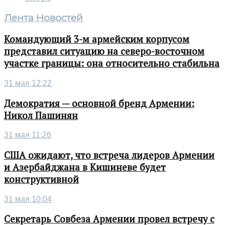
Лента Новостей
Командующий 3-м армейским корпусом
представил ситуацию на северо-восточном
участке границы: она относительно стабильна
31 мая 12:22
Демократия — основной бренд Армении:
Никол Пашинян
31 мая 11:26
США ожидают, что встреча лидеров Армении
и Азербайджана в Кишиневе будет
конструктивной
31 мая 10:04
Секретарь Совбеза Армении провел встречу с