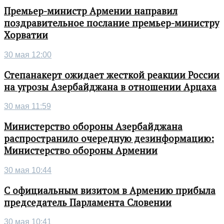
Премьер-министр Армении направил
поздравительное послание премьер-министру
Хорватии
30 мая 12:00
Степанакерт ожидает жесткой реакции России
на угрозы Азербайджана в отношении Арцаха
30 мая 11:59
Министерство обороны Азербайджана
распространило очередную дезинформацию:
Министерство обороны Армении
30 мая 10:44
С официальным визитом в Армению прибыла
председатель Парламента Словении
30 мая 10:41