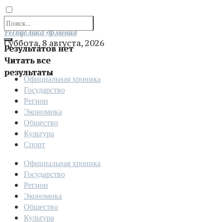
Отправить
Республика Армения
Суббота, 8 августа, 2026
Результатов нет
Читать все
результаты
Официальная хроника
Государство
Регион
Экономика
Общество
Культура
Спорт
Официальная хроника
Государство
Регион
Экономика
Общество
Культура