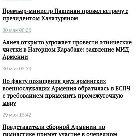
Премьер-министр Пашинян провел встречу с
президентом Хачатуряном
30 мая 08:36
Алиев открыто угрожает провести этнические
чистки в Нагорном Карабахе: заявление МИД
Армении
30 мая 08:33
По факту похищения двух армянских
военнослужащих Армения обратилась в ЕСПЧ
с требованием применить промежуточную
меру
29 мая 18:42
Представители сборной Армении по
гимнастике примут участие в очередном