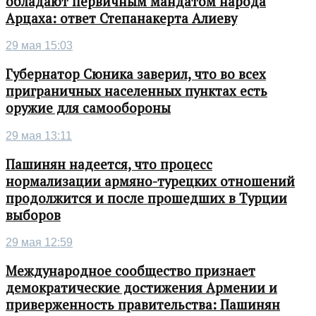
обладают первичным мандатом народа
Арцаха: ответ Степанакерта Алиеву
29 мая 15:03
Губернатор Сюника заверил, что во всех
приграничных населенных пунктах есть
оружие для самообороны
29 мая 13:11
Пашинян надеется, что процесс
нормализации армяно-турецких отношений
продолжится и после прошедших в Турции
выборов
29 мая 12:59
Международное сообщество признает
демократические достижения Армении и
приверженность правительства: Пашинян