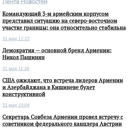
Лента Новостей
Командующий 3-м армейским корпусом
представил ситуацию на северо-восточном
участке границы: она относительно стабильна
31 мая 12:22
Демократия — основной бренд Армении:
Никол Пашинян
31 мая 11:26
США ожидают, что встреча лидеров Армении
и Азербайджана в Кишиневе будет
конструктивной
31 мая 10:04
Секретарь Совбеза Армении провел встречу с
советником федерального канцлера Австрии