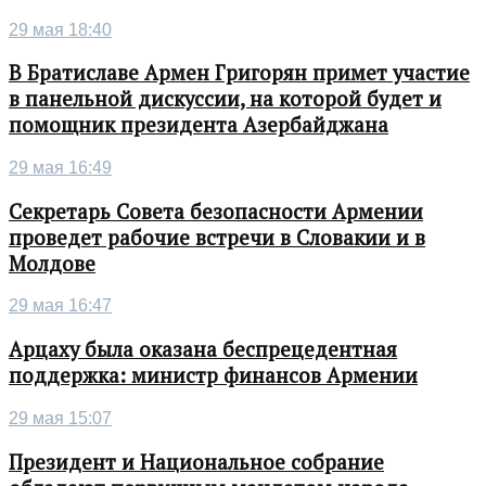
29 мая 18:40
В Братиславе Армен Григорян примет участие
в панельной дискуссии, на которой будет и
помощник президента Азербайджана
29 мая 16:49
Секретарь Совета безопасности Армении
проведет рабочие встречи в Словакии и в
Молдове
29 мая 16:47
Арцаху была оказана беспрецедентная
поддержка: министр финансов Армении
29 мая 15:07
Президент и Национальное собрание