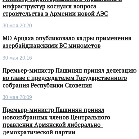
инфраструктур коснулся вопроса
строительства в Армении новой АЭС
30 мая 20:20
МО Арцаха опубликовало кадры применения
азербайджанскими ВС минометов
30 мая 20:16
Премьер-министр Пашинян принял делегацию
во главе с председателем Государственного
собрания Республики Словения
30 мая 20:09
Премьер-министр Пашинян принял
новоизбранных членов Центрального
правления Армянской либерально-
демократической партии