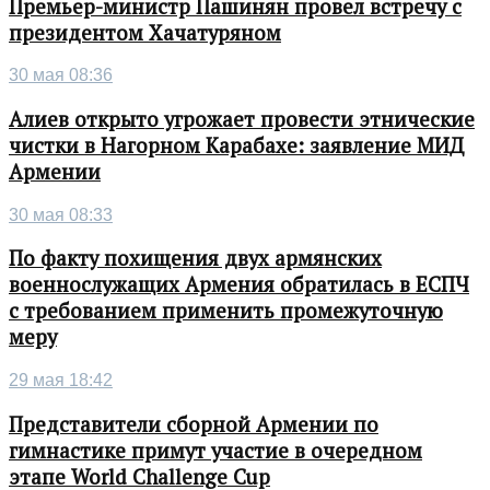
Премьер-министр Пашинян провел встречу с
президентом Хачатуряном
30 мая 08:36
Алиев открыто угрожает провести этнические
чистки в Нагорном Карабахе: заявление МИД
Армении
30 мая 08:33
По факту похищения двух армянских
военнослужащих Армения обратилась в ЕСПЧ
с требованием применить промежуточную
меру
29 мая 18:42
Представители сборной Армении по
гимнастике примут участие в очередном
этапе World Challenge Cup