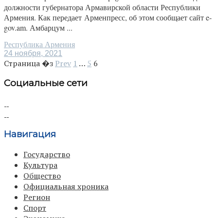
должности губернатора Армавирской области Республики
Армения. Как передает Арменпресс, об этом сообщает сайт e-
gov.am. Амбарцум ...
Республика Армения
24 ноября, 2021
Страница �з
Prev
1
…
5
6
Социальные сети
Навигация
Государство
Культура
Общество
Официальная хроника
Регион
Спорт