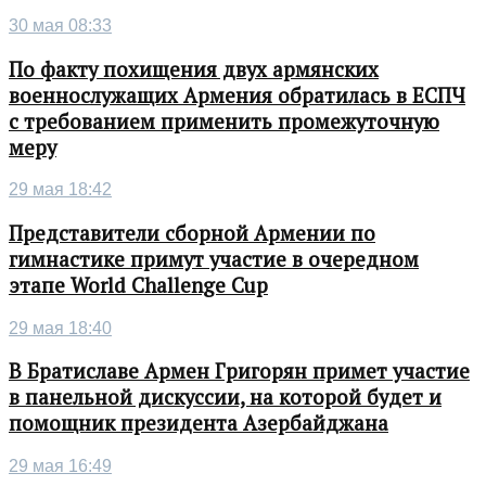
30 мая 08:33
По факту похищения двух армянских
военнослужащих Армения обратилась в ЕСПЧ
с требованием применить промежуточную
меру
29 мая 18:42
Представители сборной Армении по
гимнастике примут участие в очередном
этапе World Challenge Cup
29 мая 18:40
В Братиславе Армен Григорян примет участие
в панельной дискуссии, на которой будет и
помощник президента Азербайджана
29 мая 16:49