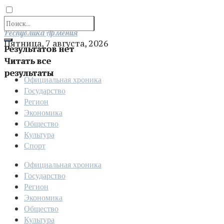
Отправить
Республика Армения
Пятница, 7 августа, 2026
Результатов нет
Читать все
результаты
Официальная хроника
Государство
Регион
Экономика
Общество
Культура
Спорт
Официальная хроника
Государство
Регион
Экономика
Общество
Культура