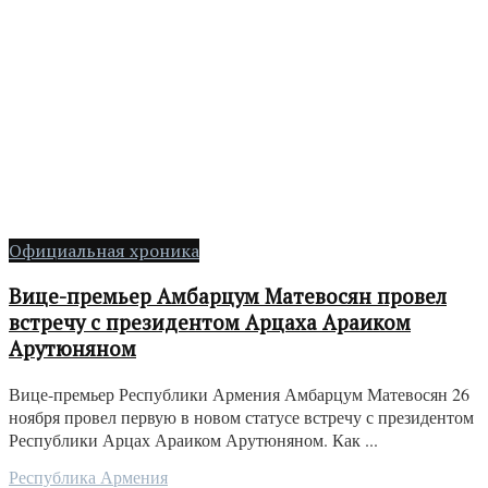
Официальная хроника
Вице-премьер Амбарцум Матевосян провел
встречу с президентом Арцаха Араиком
Арутюняном
Вице-премьер Республики Армения Амбарцум Матевосян 26
ноября провел первую в новом статусе встречу с президентом
Республики Арцах Араиком Арутюняном. Как ...
Республика Армения