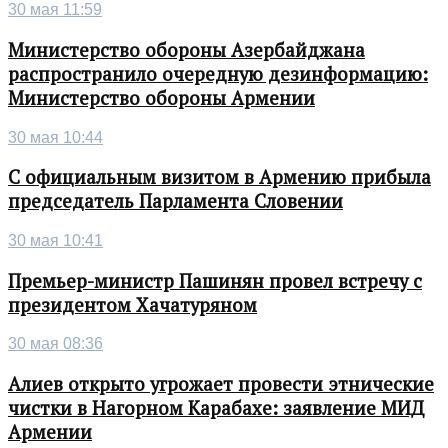
30 мая 11:59
Министерство обороны Азербайджана
распространило очередную дезинформацию:
Министерство обороны Армении
30 мая 10:44
С официальным визитом в Армению прибыла
председатель Парламента Словении
30 мая 10:41
Премьер-министр Пашинян провел встречу с
президентом Хачатуряном
30 мая 08:36
Алиев открыто угрожает провести этнические
чистки в Нагорном Карабахе: заявление МИД
Армении