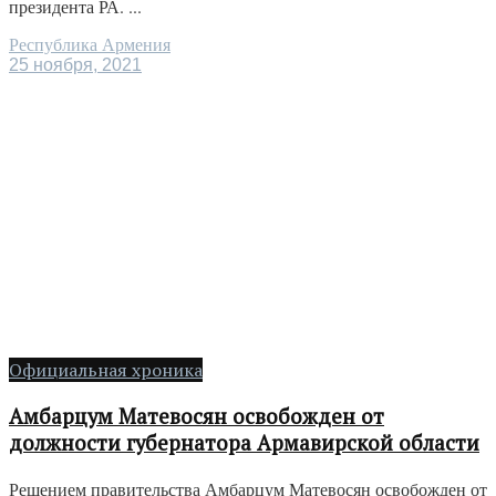
президента РА. ...
Республика Армения
25 ноября, 2021
Официальная хроника
Амбарцум Матевосян освобожден от
должности губернатора Армавирской области
Решением правительства Амбарцум Матевосян освобожден от