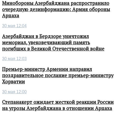
Минобороны Азербайджана распространило
очередную дезинформацию: Армия обороны
Арцаха
30 мая 12:04
Азербайджан в Бердзоре уничтожил
мемориал, увековечивающий память
погибших в Великой Отечественной войне
30 мая 12:03
Премьер-министр Армении направил
поздравительное послание премьер-министру
Хорватии
30 мая 12:00
Степанакерт ожидает жесткой реакции России
на угрозы Азербайджана в отношении Арцаха