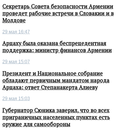
Секретарь Совета безопасности Армении
проведет рабочие встречи в Словакии и в
Молдове
29 мая 16:47
Арцаху была оказана беспрецедентная
поддержка: министр финансов Армении
29 мая 15:07
Президент и Национальное собрание
обладают первичным мандатом народа
Арцаха: ответ Степанакерта Алиеву
29 мая 15:03
Губернатор Сюника заверил, что во всех
приграничных населенных пунктах есть
оружие для самообороны