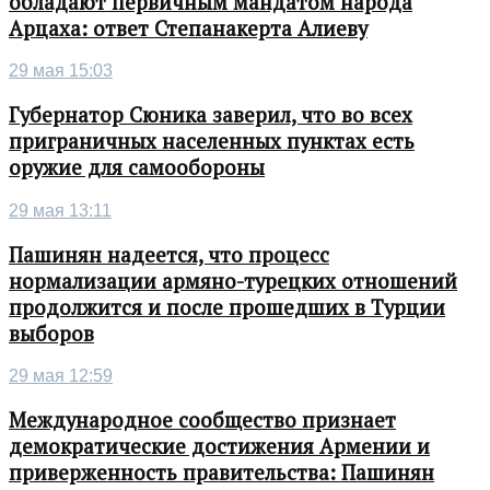
обладают первичным мандатом народа
Арцаха: ответ Степанакерта Алиеву
29 мая 15:03
Губернатор Сюника заверил, что во всех
приграничных населенных пунктах есть
оружие для самообороны
29 мая 13:11
Пашинян надеется, что процесс
нормализации армяно-турецких отношений
продолжится и после прошедших в Турции
выборов
29 мая 12:59
Международное сообщество признает
демократические достижения Армении и
приверженность правительства: Пашинян