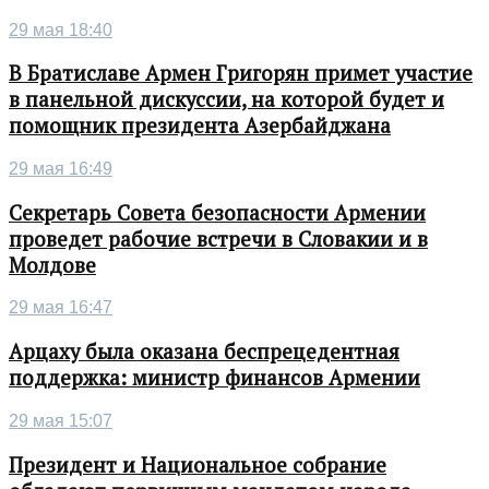
29 мая 18:40
В Братиславе Армен Григорян примет участие
в панельной дискуссии, на которой будет и
помощник президента Азербайджана
29 мая 16:49
Секретарь Совета безопасности Армении
проведет рабочие встречи в Словакии и в
Молдове
29 мая 16:47
Арцаху была оказана беспрецедентная
поддержка: министр финансов Армении
29 мая 15:07
Президент и Национальное собрание