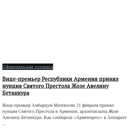
Официальная хроника
Вице-премьер Республики Армения принял
нунция Святого Престола Жозе Авелину
Бетанкура
Вице-премьер Амбарцум Матевосян 21 февраля принял
нунция Святого Престола в Армении, архиепископа Жозе
Авелину Бетанкура. Как сообщили «Арменпресс» в Аппарате
...