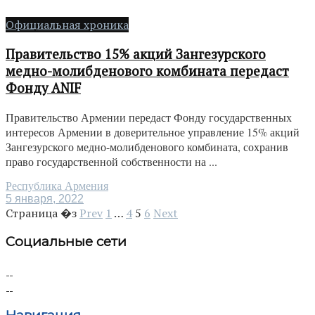
Официальная хроника
Правительство 15% акций Зангезурского
медно-молибденового комбината передаст
Фонду ANIF
Правительство Армении передаст Фонду государственных
интересов Армении в доверительное управление 15% акций
Зангезурского медно-молибденового комбината, сохранив
право государственной собственности на ...
Республика Армения
5 января, 2022
Страница �з
Prev
1
…
4
5
6
Next
Социальные сети