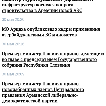
инфраструктур коснулся вопроса
строительства в Армении новой АЭС
30 мая 20:20
МО Арцаха опубликовало кадры применения
азербайджанскими ВС минометов
30 мая 20:16
Премьер-министр Пашинян принял делегацию
во главе с председателем Государственного
собрания Республики Словения
30 мая 20:09
Премьер-министр Пашинян принял
новоизбранных членов Центрального
правления Армянской либерально-
демократической партии