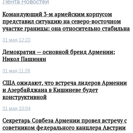
Лента Новостей
Командующий 3-м армейским корпусом
представил ситуацию на северо-восточном
участке границы: она относительно стабильна
31 мая 12:22
Демократия — основной бренд Армении:
Никол Пашинян
31 мая 11:26
США ожидают, что встреча лидеров Армении
и Азербайджана в Кишиневе будет
конструктивной
31 мая 10:04
Секретарь Совбеза Армении провел встречу с
советником федерального канцлера Австрии