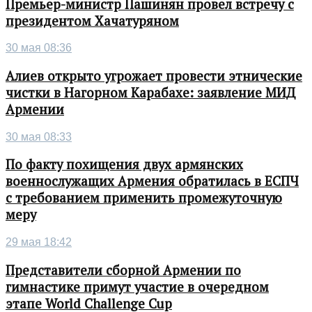
Премьер-министр Пашинян провел встречу с
президентом Хачатуряном
30 мая 08:36
Алиев открыто угрожает провести этнические
чистки в Нагорном Карабахе: заявление МИД
Армении
30 мая 08:33
По факту похищения двух армянских
военнослужащих Армения обратилась в ЕСПЧ
с требованием применить промежуточную
меру
29 мая 18:42
Представители сборной Армении по
гимнастике примут участие в очередном
этапе World Challenge Cup