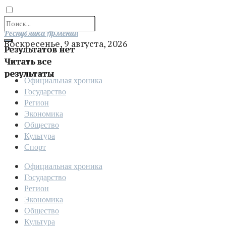
Отправить
Республика Армения
Воскресенье, 9 августа, 2026
Результатов нет
Читать все
результаты
Официальная хроника
Государство
Регион
Экономика
Общество
Культура
Спорт
Официальная хроника
Государство
Регион
Экономика
Общество
Культура