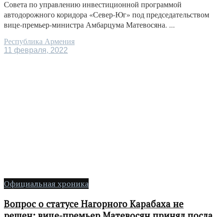
Совета по управлению инвестиционной программой
автодорожного коридора «Север-Юг» под председательством
вице-премьер-министра Амбарцума Матевосяна. ...
Республика Армения
11 февраля, 2022
Официальная хроника
Вопрос о статусе Нагорного Карабаха не
решен: вице-премьер Матевосян принял посла