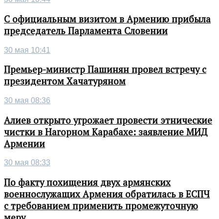
С официальным визитом в Армению прибыла
председатель Парламента Словении
30 мая 10:41
Премьер-министр Пашинян провел встречу с
президентом Хачатуряном
30 мая 08:36
Алиев открыто угрожает провести этнические
чистки в Нагорном Карабахе: заявление МИД
Армении
30 мая 08:33
По факту похищения двух армянских
военнослужащих Армения обратилась в ЕСПЧ
с требованием применить промежуточную
меру