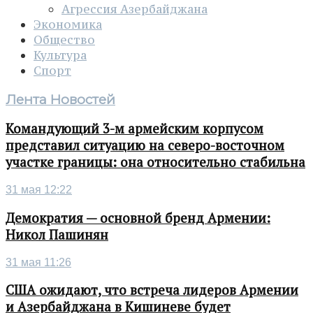
Агрессия Азербайджана
Экономика
Общество
Культура
Спорт
Лента Новостей
Командующий 3-м армейским корпусом
представил ситуацию на северо-восточном
участке границы: она относительно стабильна
31 мая 12:22
Демократия — основной бренд Армении:
Никол Пашинян
31 мая 11:26
США ожидают, что встреча лидеров Армении
и Азербайджана в Кишиневе будет