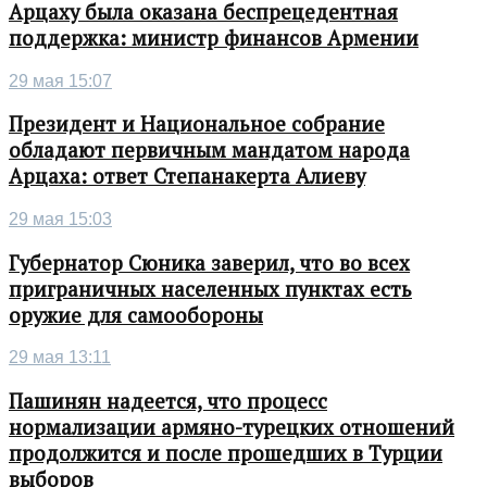
Арцаху была оказана беспрецедентная
поддержка: министр финансов Армении
29 мая 15:07
Президент и Национальное собрание
обладают первичным мандатом народа
Арцаха: ответ Степанакерта Алиеву
29 мая 15:03
Губернатор Сюника заверил, что во всех
приграничных населенных пунктах есть
оружие для самообороны
29 мая 13:11
Пашинян надеется, что процесс
нормализации армяно-турецких отношений
продолжится и после прошедших в Турции
выборов