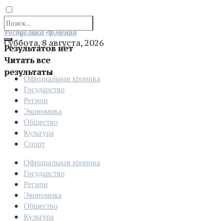
Отправить
Республика Армения
Суббота, 8 августа, 2026
Результатов нет
Читать все
результаты
Официальная хроника
Государство
Регион
Экономика
Общество
Культура
Спорт
Официальная хроника
Государство
Регион
Экономика
Общество
Культура