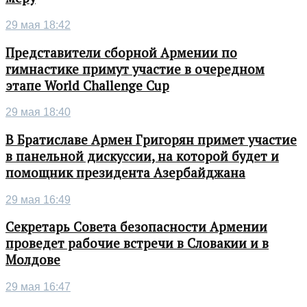
29 мая 18:42
Представители сборной Армении по
гимнастике примут участие в очередном
этапе World Challenge Cup
29 мая 18:40
В Братиславе Армен Григорян примет участие
в панельной дискуссии, на которой будет и
помощник президента Азербайджана
29 мая 16:49
Секретарь Совета безопасности Армении
проведет рабочие встречи в Словакии и в
Молдове
29 мая 16:47