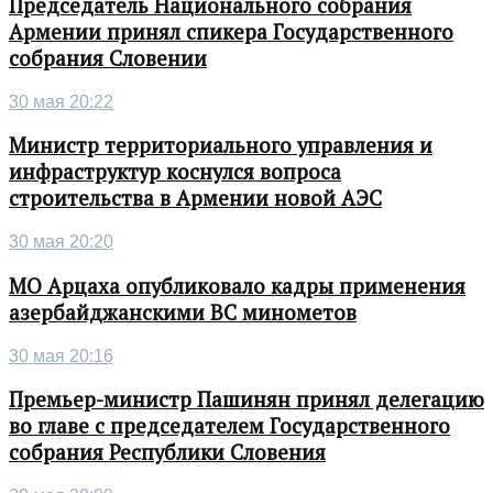
Председатель Национального собрания
Армении принял спикера Государственного
собрания Словении
30 мая 20:22
Министр территориального управления и
инфраструктур коснулся вопроса
строительства в Армении новой АЭС
30 мая 20:20
МО Арцаха опубликовало кадры применения
азербайджанскими ВС минометов
30 мая 20:16
Премьер-министр Пашинян принял делегацию
во главе с председателем Государственного
собрания Республики Словения