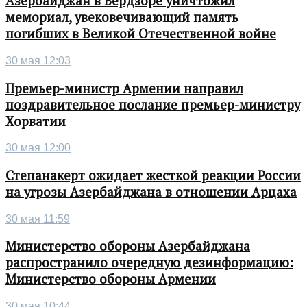
Азербайджан в Бердзоре уничтожил
мемориал, увековечивающий память
погибших в Великой Отечественной войне
30 мая 12:03
Премьер-министр Армении направил
поздравительное послание премьер-министру
Хорватии
30 мая 12:00
Степанакерт ожидает жесткой реакции России
на угрозы Азербайджана в отношении Арцаха
30 мая 11:59
Министерство обороны Азербайджана
распространило очередную дезинформацию:
Министерство обороны Армении
30 мая 10:44