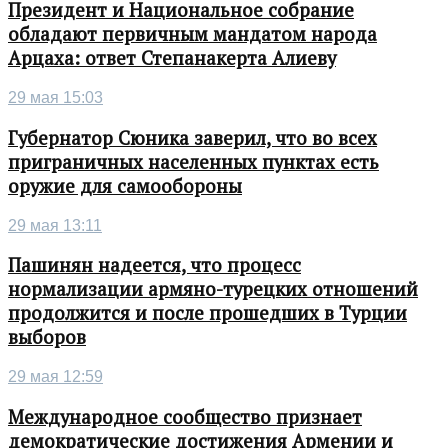
Президент и Национальное собрание
обладают первичным мандатом народа
Арцаха: ответ Степанакерта Алиеву
29 мая 15:03
Губернатор Сюника заверил, что во всех
приграничных населенных пунктах есть
оружие для самообороны
29 мая 13:11
Пашинян надеется, что процесс
нормализации армяно-турецких отношений
продолжится и после прошедших в Турции
выборов
29 мая 12:59
Международное сообщество признает
демократические достижения Армении и