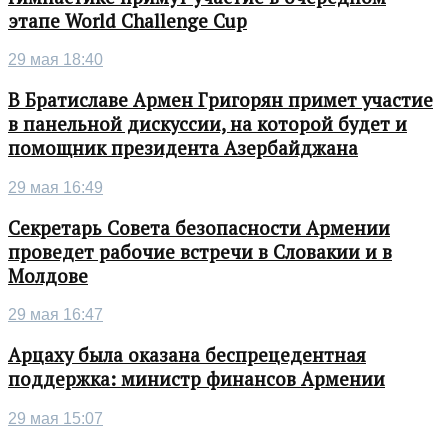
этапе World Challenge Cup
29 мая 18:40
В Братиславе Армен Григорян примет участие
в панельной дискуссии, на которой будет и
помощник президента Азербайджана
29 мая 16:49
Секретарь Совета безопасности Армении
проведет рабочие встречи в Словакии и в
Молдове
29 мая 16:47
Арцаху была оказана беспрецедентная
поддержка: министр финансов Армении
29 мая 15:07