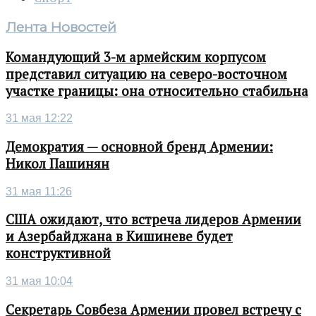
Лента Новостей
Командующий 3-м армейским корпусом
представил ситуацию на северо-восточном
участке границы: она относительно стабильна
31 мая 12:22
Демократия — основной бренд Армении:
Никол Пашинян
31 мая 11:26
США ожидают, что встреча лидеров Армении
и Азербайджана в Кишиневе будет
конструктивной
31 мая 10:04
Секретарь Совбеза Армении провел встречу с