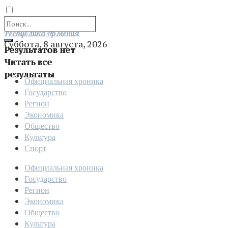
Отправить
Республика Армения
Суббота, 8 августа, 2026
Результатов нет
Читать все
результаты
Официальная хроника
Государство
Регион
Экономика
Общество
Культура
Спорт
Официальная хроника
Государство
Регион
Экономика
Общество
Культура