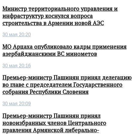
Министр территориального управления и
инфраструктур коснулся вопроса
строительства в Армении новой АЭС
30 мая 20:20
МО Арцаха опубликовало кадры применения
азербайджанскими ВС минометов
30 мая 20:16
Премьер-министр Пашинян принял делегацию
во главе с председателем Государственного
собрания Республики Словения
30 мая 20:09
Премьер-министр Пашинян принял
новоизбранных членов Центрального
правления Армянской либерально-