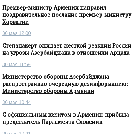
Премьер-министр Армении направил
поздравительное послание премьер-министру
Хорватии
30 мая 12:00
Степанакерт ожидает жесткой реакции России
на угрозы Азербайджана в отношении Арцаха
30 мая 11:59
Министерство обороны Азербайджана
распространило очередную дезинформацию:
Министерство обороны Армении
30 мая 10:44
С официальным визитом в Армению прибыла
председатель Парламента Словении
30 мая 10:41