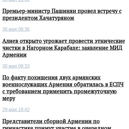
Премьер-министр Пашинян провел встречу с
президентом Хачатуряном
30 мая 08:36
Алиев открыто угрожает провести этнические
чистки в Нагорном Карабахе: заявление МИД
Армении
30 мая 08:33
По факту похищения двух армянских
военнослужащих Армения обратилась в ЕСПЧ
с требованием применить промежуточную
меру
29 мая 18:42
Представители сборной Армении по
гимнастике примут участие в очередном