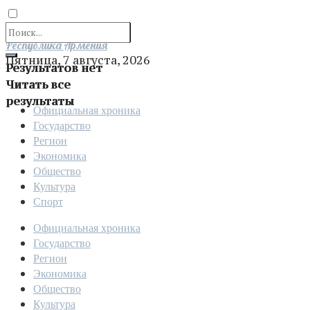
Отправить
Республика Армения
Пятница, 7 августа, 2026
Результатов нет
Читать все
результаты
Официальная хроника
Государство
Регион
Экономика
Общество
Культура
Спорт
Официальная хроника
Государство
Регион
Экономика
Общество
Культура