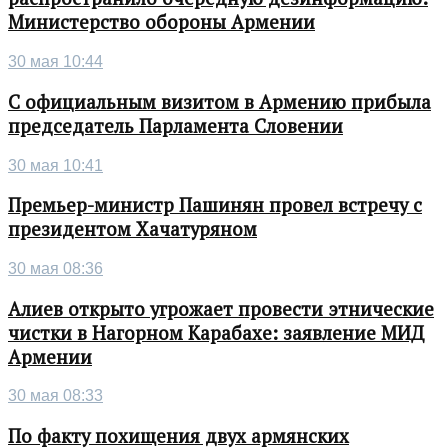
Министерство обороны Армении
30 мая 10:44
С официальным визитом в Армению прибыла
председатель Парламента Словении
30 мая 10:41
Премьер-министр Пашинян провел встречу с
президентом Хачатуряном
30 мая 08:36
Алиев открыто угрожает провести этнические
чистки в Нагорном Карабахе: заявление МИД
Армении
30 мая 08:33
По факту похищения двух армянских