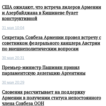
США ожидают, что встреча лидеров Армении
и Азербайджана в Кишиневе будет
конструктивной
31 мая 10:04
Секретарь Совбеза Армении провел встречу с
советником федерального канцлера Австрии
по внешнеполитическим вопросам
30 мая 20:31
Премьер-министр Пашинян принял
парламентскую делегацию Аргентины
30 мая 20:29
Словения рассчитывает на поддержку
Армении в получении статуса непостоянного
члена Совбеза ООН