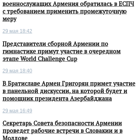
военнослужащих Армения обратилась в ЕСПЧ
с требованием применить промежуточную
меру
29 мая 18:42
Представители сборной Армении по
гимнастике примут участие в очередном
этапе World Challenge Cup
29 мая 18:40
В Братиславе Армен Григорян примет участие
в панельной дискуссии, на которой будет и
помощник президента Азербайджана
29 мая 16:49
Секретарь Совета безопасности Армении
проведет рабочие встречи в Словакии и в
Молдове