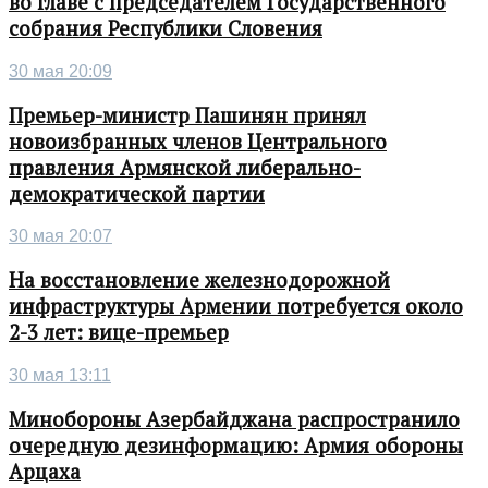
во главе с председателем Государственного
собрания Республики Словения
30 мая 20:09
Премьер-министр Пашинян принял
новоизбранных членов Центрального
правления Армянской либерально-
демократической партии
30 мая 20:07
На восстановление железнодорожной
инфраструктуры Армении потребуется около
2-3 лет: вице-премьер
30 мая 13:11
Минобороны Азербайджана распространило
очередную дезинформацию: Армия обороны
Арцаха