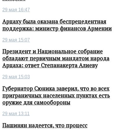
29 мая 16:47
Арцаху была оказана беспрецедентная
поддержка: министр финансов Армении
29 мая 15:07
Президент и Национальное собрание
обладают первичным мандатом народа
Арцаха: ответ Степанакерта Алиеву
29 мая 15:03
Губернатор Сюника заверил, что во всех
приграничных населенных пунктах есть
оружие для самообороны
29 мая 13:11
Пашинян надеется, что процесс