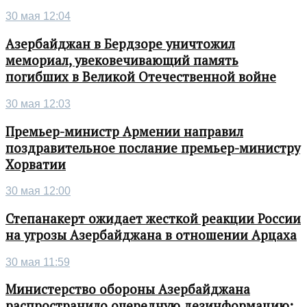
30 мая 12:04
Азербайджан в Бердзоре уничтожил
мемориал, увековечивающий память
погибших в Великой Отечественной войне
30 мая 12:03
Премьер-министр Армении направил
поздравительное послание премьер-министру
Хорватии
30 мая 12:00
Степанакерт ожидает жесткой реакции России
на угрозы Азербайджана в отношении Арцаха
30 мая 11:59
Министерство обороны Азербайджана
распространило очередную дезинформацию: