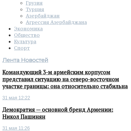
Грузия
Турция
Азербайджан
Агрессия Азербайджана
Экономика
Общество
Культура
Спорт
Лента Новостей
Командующий 3-м армейским корпусом
представил ситуацию на северо-восточном
участке границы: она относительно стабильна
31 мая 12:22
Демократия — основной бренд Армении:
Никол Пашинян
31 мая 11:26