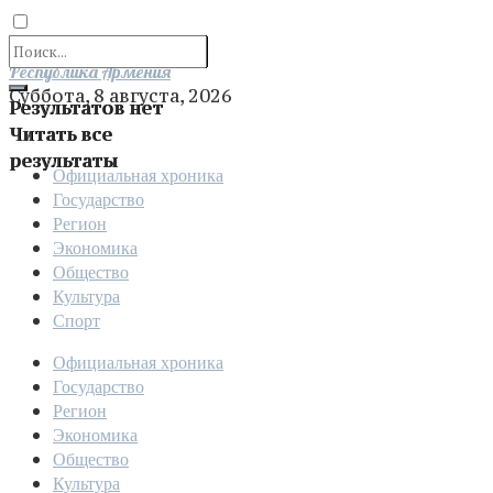
Отправить
Республика Армения
Суббота, 8 августа, 2026
Результатов нет
Читать все
результаты
Официальная хроника
Государство
Регион
Экономика
Общество
Культура
Спорт
Официальная хроника
Государство
Регион
Экономика
Общество
Культура