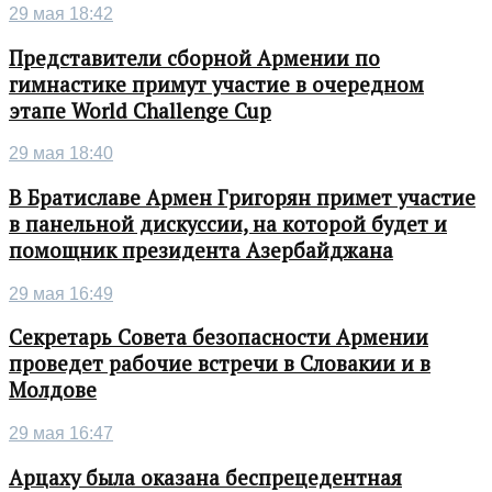
29 мая 18:42
Представители сборной Армении по
гимнастике примут участие в очередном
этапе World Challenge Cup
29 мая 18:40
В Братиславе Армен Григорян примет участие
в панельной дискуссии, на которой будет и
помощник президента Азербайджана
29 мая 16:49
Секретарь Совета безопасности Армении
проведет рабочие встречи в Словакии и в
Молдове
29 мая 16:47
Арцаху была оказана беспрецедентная