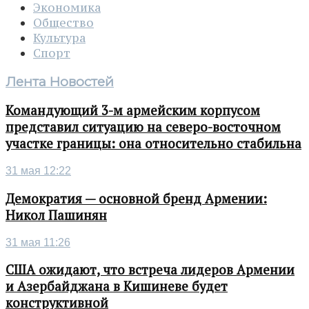
Экономика
Общество
Культура
Спорт
Лента Новостей
Командующий 3-м армейским корпусом
представил ситуацию на северо-восточном
участке границы: она относительно стабильна
31 мая 12:22
Демократия — основной бренд Армении:
Никол Пашинян
31 мая 11:26
США ожидают, что встреча лидеров Армении
и Азербайджана в Кишиневе будет
конструктивной