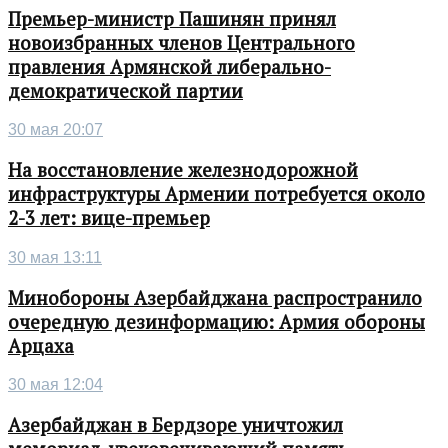
Премьер-министр Пашинян принял
новоизбранных членов Центрального
правления Армянской либерально-
демократической партии
30 мая 20:07
На восстановление железнодорожной
инфраструктуры Армении потребуется около
2-3 лет: вице-премьер
30 мая 13:11
Минобороны Азербайджана распространило
очередную дезинформацию: Армия обороны
Арцаха
30 мая 12:04
Азербайджан в Бердзоре уничтожил