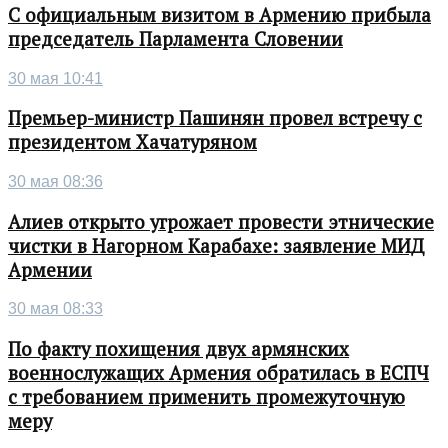
С официальным визитом в Армению прибыла
председатель Парламента Словении
30 мая 10:41
Премьер-министр Пашинян провел встречу с
президентом Хачатуряном
30 мая 08:36
Алиев открыто угрожает провести этнические
чистки в Нагорном Карабахе: заявление МИД
Армении
30 мая 08:33
По факту похищения двух армянских
военнослужащих Армения обратилась в ЕСПЧ
с требованием применить промежуточную
меру