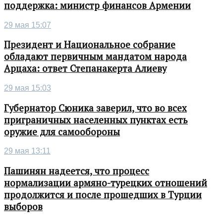
поддержка: министр финансов Армении
29 мая 15:07
Президент и Национальное собрание
обладают первичным мандатом народа
Арцаха: ответ Степанакерта Алиеву
29 мая 15:03
Губернатор Сюника заверил, что во всех
приграничных населенных пунктах есть
оружие для самообороны
29 мая 13:11
Пашинян надеется, что процесс
нормализации армяно-турецких отношений
продолжится и после прошедших в Турции
выборов