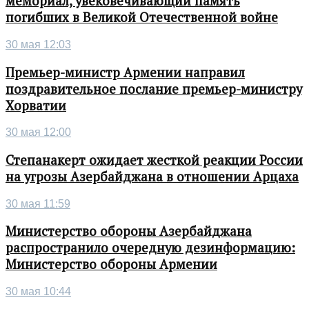
мемориал, увековечивающий память
погибших в Великой Отечественной войне
30 мая 12:03
Премьер-министр Армении направил
поздравительное послание премьер-министру
Хорватии
30 мая 12:00
Степанакерт ожидает жесткой реакции России
на угрозы Азербайджана в отношении Арцаха
30 мая 11:59
Министерство обороны Азербайджана
распространило очередную дезинформацию:
Министерство обороны Армении
30 мая 10:44