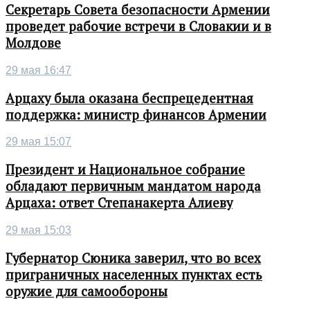
Секретарь Совета безопасности Армении
проведет рабочие встречи в Словакии и в
Молдове
29 мая 16:47
Арцаху была оказана беспрецедентная
поддержка: министр финансов Армении
29 мая 15:07
Президент и Национальное собрание
обладают первичным мандатом народа
Арцаха: ответ Степанакерта Алиеву
29 мая 15:03
Губернатор Сюника заверил, что во всех
приграничных населенных пунктах есть
оружие для самообороны