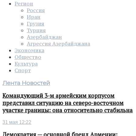
Регион
Россия
Иран
Грузия
Турция
Азербайджан
Агрессия Азербайджана
Экономика
Общество
Культура
Спорт
Лента Новостей
Командующий 3-м армейским корпусом
представил ситуацию на северо-восточном
участке границы: она относительно стабильна
31 мая 12:22
Демократия — основной бренд Армении: