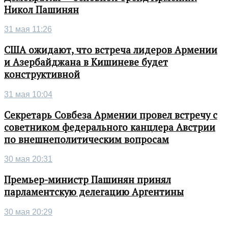
Никол Пашинян
31 мая 11:26
США ожидают, что встреча лидеров Армении
и Азербайджана в Кишиневе будет
конструктивной
31 мая 10:04
Секретарь Совбеза Армении провел встречу с
советником федерального канцлера Австрии
по внешнеполитическим вопросам
30 мая 20:31
Премьер-министр Пашинян принял
парламентскую делегацию Аргентины
30 мая 20:29