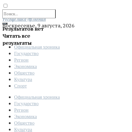
Отправить
Республика Армения
Воскресенье, 9 августа, 2026
Результатов нет
Читать все
результаты
Официальная хроника
Государство
Регион
Экономика
Общество
Культура
Спорт
Официальная хроника
Государство
Регион
Экономика
Общество
Культура