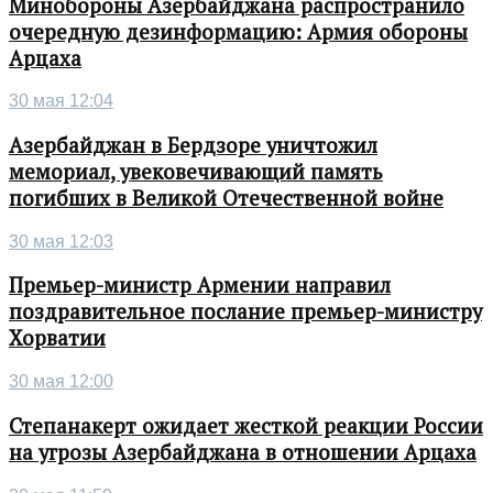
Минобороны Азербайджана распространило
очередную дезинформацию: Армия обороны
Арцаха
30 мая 12:04
Азербайджан в Бердзоре уничтожил
мемориал, увековечивающий память
погибших в Великой Отечественной войне
30 мая 12:03
Премьер-министр Армении направил
поздравительное послание премьер-министру
Хорватии
30 мая 12:00
Степанакерт ожидает жесткой реакции России
на угрозы Азербайджана в отношении Арцаха