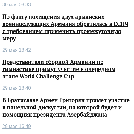
30 мая 08:33
По факту похищения двух армянских
военнослужащих Армения обратилась в ЕСПЧ
с требованием применить промежуточную
меру
29 мая 18:42
Представители сборной Армении по
гимнастике примут участие в очередном
этапе World Challenge Cup
29 мая 18:40
В Братиславе Армен Григорян примет участие
в панельной дискуссии, на которой будет и
помощник президента Азербайджана
29 мая 16:49