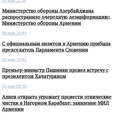
30 мая 11:59
Министерство обороны Азербайджана
распространило очередную дезинформацию:
Министерство обороны Армении
30 мая 10:44
С официальным визитом в Армению прибыла
председатель Парламента Словении
30 мая 10:41
Премьер-министр Пашинян провел встречу с
президентом Хачатуряном
30 мая 08:36
Алиев открыто угрожает провести этнические
чистки в Нагорном Карабахе: заявление МИД
Армении