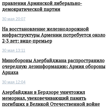
правления Армянской либерально-
демократической партии
30 мая 20:07
На восстановление железнодорожной
инфраструктуры Армении потребуется около
2-3 лет: вице-премьер
30 мая 13:11
Минобороны Азербайджана распространило
очередную дезинформацию: Армия обороны
Арцаха
30 мая 12:04
Азербайджан в Бердзоре уничтожил
мемориал, увековечивающий память
погибших в Великой Отечественной войне