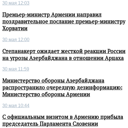
30 мая 12:03
Премьер-министр Армении направил
поздравительное послание премьер-министру
Хорватии
30 мая 12:00
Степанакерт ожидает жесткой реакции России
на угрозы Азербайджана в отношении Арцаха
30 мая 11:59
Министерство обороны Азербайджана
распространило очередную дезинформацию:
Министерство обороны Армении
30 мая 10:44
С официальным визитом в Армению прибыла
председатель Парламента Словении