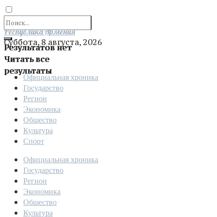
Отправить
Республика Армения
Суббота, 8 августа, 2026
Результатов нет
Читать все
результаты
Официальная хроника
Государство
Регион
Экономика
Общество
Культура
Спорт
Официальная хроника
Государство
Регион
Экономика
Общество
Культура