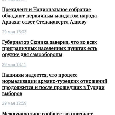
Президент и Национальное собрание
обладают первичным мандатом народа
Арцаха: ответ Степанакерта Алиеву
29 мая 15:03
Губернатор Сюника заверил, что во всех
приграничных населенных пунктах есть
оружие для самообороны
29 мая 13:11
Пашинян надеется, что процесс
нормализации армяно-турецких отношений
продолжится и после прошедших в Турции
выборов
29 мая 12:59
Международное сообщество признает