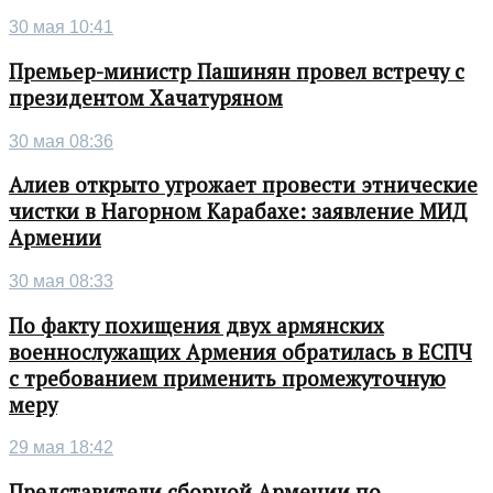
30 мая 10:41
Премьер-министр Пашинян провел встречу с
президентом Хачатуряном
30 мая 08:36
Алиев открыто угрожает провести этнические
чистки в Нагорном Карабахе: заявление МИД
Армении
30 мая 08:33
По факту похищения двух армянских
военнослужащих Армения обратилась в ЕСПЧ
с требованием применить промежуточную
меру
29 мая 18:42
Представители сборной Армении по