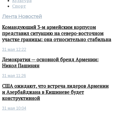
Культура
Спорт
Лента Новостей
Командующий 3-м армейским корпусом
представил ситуацию на северо-восточном
участке границы: она относительно стабильна
31 мая 12:22
Демократия — основной бренд Армении:
Никол Пашинян
31 мая 11:26
США ожидают, что встреча лидеров Армении
и Азербайджана в Кишиневе будет
конструктивной
31 мая 10:04