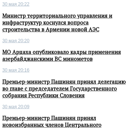
30 мая 20:22
Министр территориального управления и
инфраструктур коснулся вопроса
строительства в Армении новой АЭС
30 мая 20:20
МО Арцаха опубликовало кадры применения
азербайджанскими ВС минометов
30 мая 20:16
Премьер-министр Пашинян принял делегацию
во главе с председателем Государственного
собрания Республики Словения
30 мая 20:09
Премьер-министр Пашинян принял
новоизбранных членов Центрального