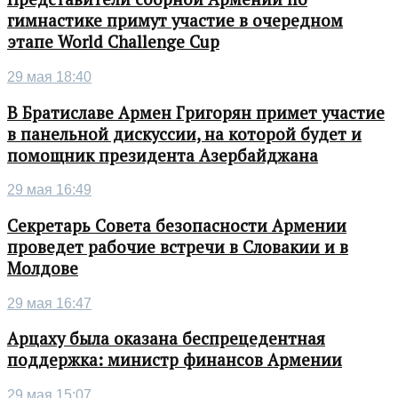
гимнастике примут участие в очередном
этапе World Challenge Cup
29 мая 18:40
В Братиславе Армен Григорян примет участие
в панельной дискуссии, на которой будет и
помощник президента Азербайджана
29 мая 16:49
Секретарь Совета безопасности Армении
проведет рабочие встречи в Словакии и в
Молдове
29 мая 16:47
Арцаху была оказана беспрецедентная
поддержка: министр финансов Армении
29 мая 15:07