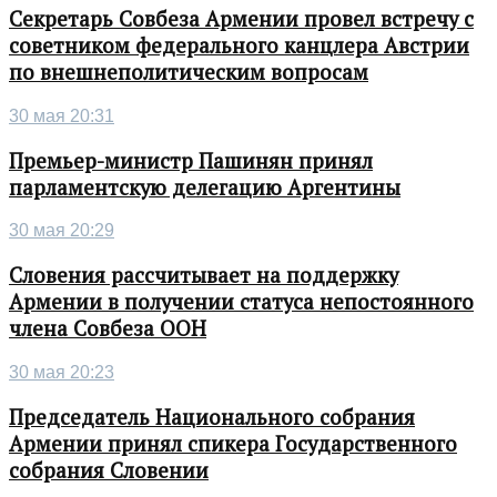
Секретарь Совбеза Армении провел встречу с
советником федерального канцлера Австрии
по внешнеполитическим вопросам
30 мая 20:31
Премьер-министр Пашинян принял
парламентскую делегацию Аргентины
30 мая 20:29
Словения рассчитывает на поддержку
Армении в получении статуса непостоянного
члена Совбеза ООН
30 мая 20:23
Председатель Национального собрания
Армении принял спикера Государственного
собрания Словении