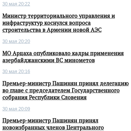
30 мая 20:22
Министр территориального управления и
инфраструктур коснулся вопроса
строительства в Армении новой АЭС
30 мая 20:20
МО Арцаха опубликовало кадры применения
азербайджанскими ВС минометов
30 мая 20:16
Премьер-министр Пашинян принял делегацию
во главе с председателем Государственного
собрания Республики Словения
30 мая 20:09
Премьер-министр Пашинян принял
новоизбранных членов Центрального