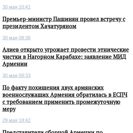
30 мая 10:41
Премьер-министр Пашинян провел встречу с
президентом Хачатуряном
30 мая 08:36
Алиев открыто угрожает провести этнические
чистки в Нагорном Карабахе: заявление МИД
Армении
30 мая 08:33
По факту похищения двух армянских
военнослужащих Армения обратилась в ЕСПЧ
с требованием применить промежуточную
меру
29 мая 18:42
Представители сборной Армении по