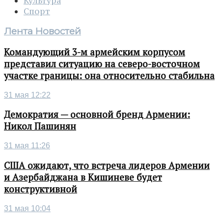
Культура
Спорт
Лента Новостей
Командующий 3-м армейским корпусом
представил ситуацию на северо-восточном
участке границы: она относительно стабильна
31 мая 12:22
Демократия — основной бренд Армении:
Никол Пашинян
31 мая 11:26
США ожидают, что встреча лидеров Армении
и Азербайджана в Кишиневе будет
конструктивной
31 мая 10:04