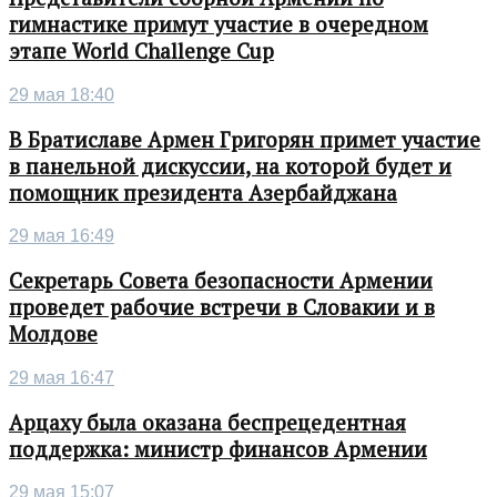
гимнастике примут участие в очередном
этапе World Challenge Cup
29 мая 18:40
В Братиславе Армен Григорян примет участие
в панельной дискуссии, на которой будет и
помощник президента Азербайджана
29 мая 16:49
Секретарь Совета безопасности Армении
проведет рабочие встречи в Словакии и в
Молдове
29 мая 16:47
Арцаху была оказана беспрецедентная
поддержка: министр финансов Армении
29 мая 15:07