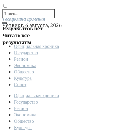
Отправить
Республика Армения
Четверг, 6 августа, 2026
Результатов нет
Читать все
результаты
Официальная хроника
Государство
Регион
Экономика
Общество
Культура
Спорт
Официальная хроника
Государство
Регион
Экономика
Общество
Культура