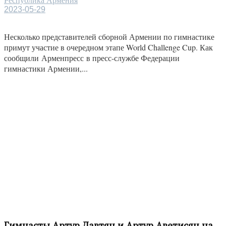
Республика Армения
2023-05-29
Несколько представителей сборной Армении по гимнастике
примут участие в очередном этапе World Challenge Cup. Как
сообщили Арменпресс в пресс-службе Федерации
гимнастики Армении,...
Гимнасты Артур Давтян и Артур Аветисян на