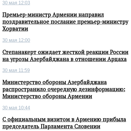
30 мая 12:03
Премьер-министр Армении направил
поздравительное послание премьер-министру
Хорватии
30 мая 12:00
Степанакерт ожидает жесткой реакции России
на угрозы Азербайджана в отношении Арцаха
30 мая 11:59
Министерство обороны Азербайджана
распространило очередную дезинформацию:
Министерство обороны Армении
30 мая 10:44
С официальным визитом в Армению прибыла
председатель Парламента Словении