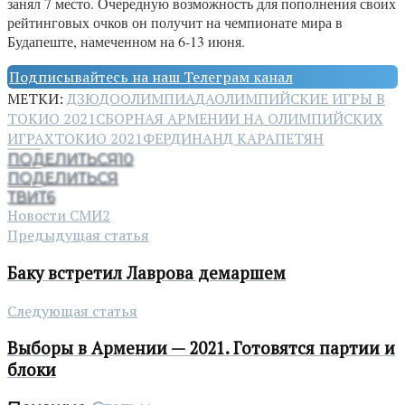
занял 7 место. Очередную возможность для пополнения своих
рейтинговых очков он получит на чемпионате мира в
Будапеште, намеченном на 6-13 июня.
Подписывайтесь на наш Телеграм канал
МЕТКИ:
ДЗЮДО
ОЛИМПИАДА
ОЛИМПИЙСКИЕ ИГРЫ В
ТОКИО 2021
СБОРНАЯ АРМЕНИИ НА ОЛИМПИЙСКИХ
ИГРАХ
ТОКИО 2021
ФЕРДИНАНД КАРАПЕТЯН
ПОДЕЛИТЬСЯ
10
ПОДЕЛИТЬСЯ
ТВИТ
6
Новости СМИ2
Предыдущая статья
Баку встретил Лаврова демаршем
Следующая статья
Выборы в Армении — 2021. Готовятся партии и
блоки