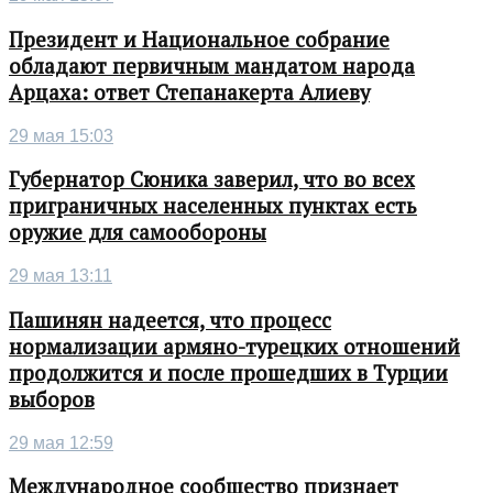
Президент и Национальное собрание
обладают первичным мандатом народа
Арцаха: ответ Степанакерта Алиеву
29 мая 15:03
Губернатор Сюника заверил, что во всех
приграничных населенных пунктах есть
оружие для самообороны
29 мая 13:11
Пашинян надеется, что процесс
нормализации армяно-турецких отношений
продолжится и после прошедших в Турции
выборов
29 мая 12:59
Международное сообщество признает