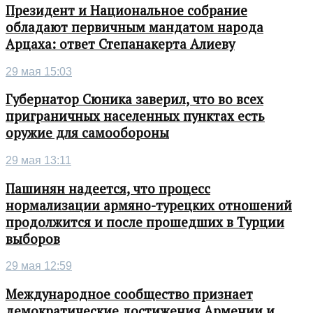
Президент и Национальное собрание
обладают первичным мандатом народа
Арцаха: ответ Степанакерта Алиеву
29 мая 15:03
Губернатор Сюника заверил, что во всех
приграничных населенных пунктах есть
оружие для самообороны
29 мая 13:11
Пашинян надеется, что процесс
нормализации армяно-турецких отношений
продолжится и после прошедших в Турции
выборов
29 мая 12:59
Международное сообщество признает
демократические достижения Армении и