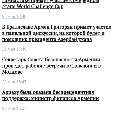
гимнастике примут участие в очередном
этапе World Challenge Cup
29 мая 18:40
В Братиславе Армен Григорян примет участие
в панельной дискуссии, на которой будет и
помощник президента Азербайджана
29 мая 16:49
Секретарь Совета безопасности Армении
проведет рабочие встречи в Словакии и в
Молдове
29 мая 16:47
Арцаху была оказана беспрецедентная
поддержка: министр финансов Армении
29 мая 15:07