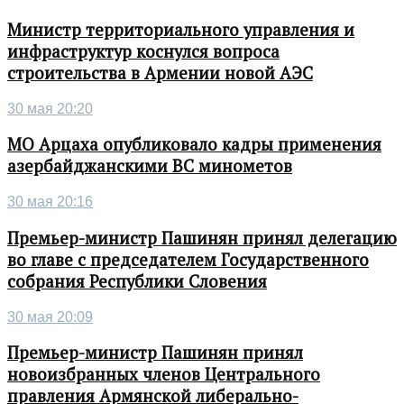
Министр территориального управления и
инфраструктур коснулся вопроса
строительства в Армении новой АЭС
30 мая 20:20
МО Арцаха опубликовало кадры применения
азербайджанскими ВС минометов
30 мая 20:16
Премьер-министр Пашинян принял делегацию
во главе с председателем Государственного
собрания Республики Словения
30 мая 20:09
Премьер-министр Пашинян принял
новоизбранных членов Центрального
правления Армянской либерально-