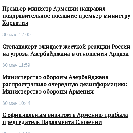
Премьер-министр Армении направил
поздравительное послание премьер-министру
Хорватии
30 мая 12:00
Степанакерт ожидает жесткой реакции России
на угрозы Азербайджана в отношении Арцаха
30 мая 11:59
Министерство обороны Азербайджана
распространило очередную дезинформацию:
Министерство обороны Армении
30 мая 10:44
С официальным визитом в Армению прибыла
председатель Парламента Словении