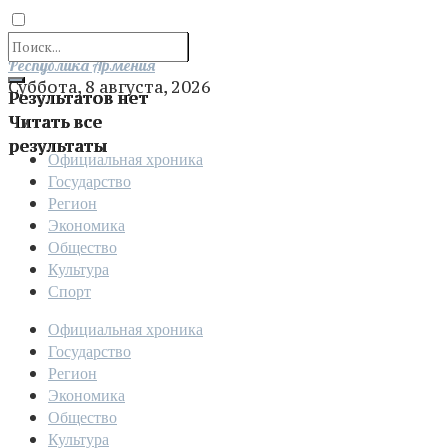
Отправить
Республика Армения
Суббота, 8 августа, 2026
Результатов нет
Читать все
результаты
Официальная хроника
Государство
Регион
Экономика
Общество
Культура
Спорт
Официальная хроника
Государство
Регион
Экономика
Общество
Культура