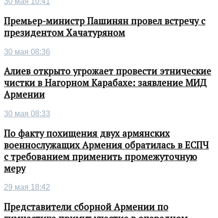
30 мая 10:41
Премьер-министр Пашинян провел встречу с
президентом Хачатуряном
30 мая 08:36
Алиев открыто угрожает провести этнические
чистки в Нагорном Карабахе: заявление МИД
Армении
30 мая 08:33
По факту похищения двух армянских
военнослужащих Армения обратилась в ЕСПЧ
с требованием применить промежуточную
меру
29 мая 18:42
Представители сборной Армении по