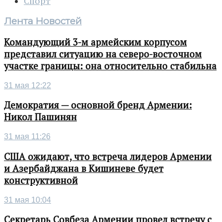
Спорт
Лента Новостей
Командующий 3-м армейским корпусом
представил ситуацию на северо-восточном
участке границы: она относительно стабильна
31 мая 12:22
Демократия — основной бренд Армении:
Никол Пашинян
31 мая 11:26
США ожидают, что встреча лидеров Армении
и Азербайджана в Кишиневе будет
конструктивной
31 мая 10:04
Секретарь Совбеза Армении провел встречу с