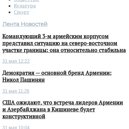
Культура
Спорт
Лента Новостей
Командующий 3-м армейским корпусом
представил ситуацию на северо-восточном
участке границы: она относительно стабильна
31 мая 12:22
Демократия — основной бренд Армении:
Никол Пашинян
31 мая 11:26
США ожидают, что встреча лидеров Армении
и Азербайджана в Кишиневе будет
конструктивной
31 мая 10:04