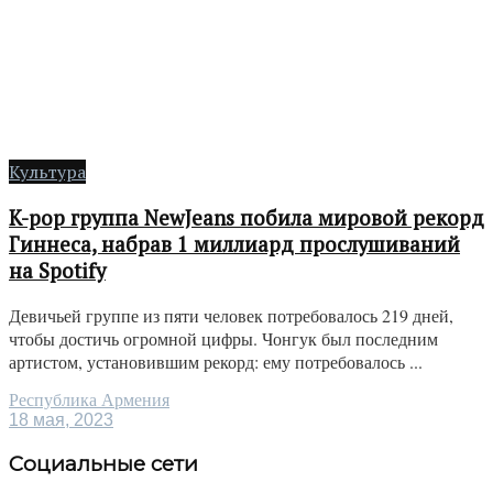
Культура
K-pop группа NewJeans побила мировой рекорд
Гиннеса, набрав 1 миллиард прослушиваний
на Spotify
Девичьей группе из пяти человек потребовалось 219 дней,
чтобы достичь огромной цифры. Чонгук был последним
артистом, установившим рекорд: ему потребовалось ...
Республика Армения
18 мая, 2023
Социальные сети