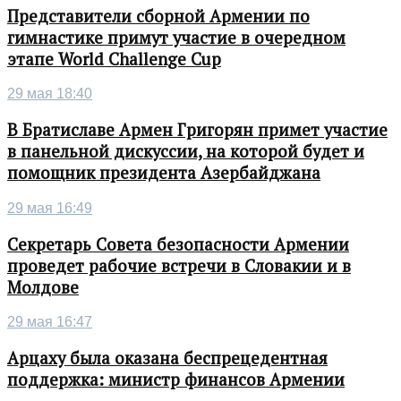
Представители сборной Армении по
гимнастике примут участие в очередном
этапе World Challenge Cup
29 мая 18:40
В Братиславе Армен Григорян примет участие
в панельной дискуссии, на которой будет и
помощник президента Азербайджана
29 мая 16:49
Секретарь Совета безопасности Армении
проведет рабочие встречи в Словакии и в
Молдове
29 мая 16:47
Арцаху была оказана беспрецедентная
поддержка: министр финансов Армении