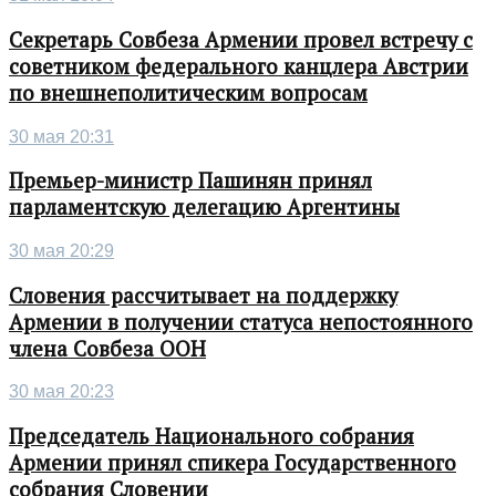
Секретарь Совбеза Армении провел встречу с
советником федерального канцлера Австрии
по внешнеполитическим вопросам
30 мая 20:31
Премьер-министр Пашинян принял
парламентскую делегацию Аргентины
30 мая 20:29
Словения рассчитывает на поддержку
Армении в получении статуса непостоянного
члена Совбеза ООН
30 мая 20:23
Председатель Национального собрания
Армении принял спикера Государственного
собрания Словении