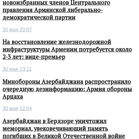
новоизбранных членов Центрального
правления Армянской либерально-
демократической партии
30 мая 20:07
На восстановление железнодорожной
инфраструктуры Армении потребуется около
2-3 лет: вице-премьер
30 мая 13:11
Минобороны Азербайджана распространило
очередную дезинформацию: Армия обороны
Арцаха
30 мая 12:04
Азербайджан в Бердзоре уничтожил
мемориал, увековечивающий память
погибших в Великой Отечественной войне