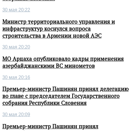
30 мая 20:22
Министр территориального управления и
инфраструктур коснулся вопроса
строительства в Армении новой АЭС
30 мая 20:20
МО Арцаха опубликовало кадры применения
азербайджанскими ВС минометов
30 мая 20:16
Премьер-министр Пашинян принял делегацию
во главе с председателем Государственного
собрания Республики Словения
30 мая 20:09
Премьер-министр Пашинян принял