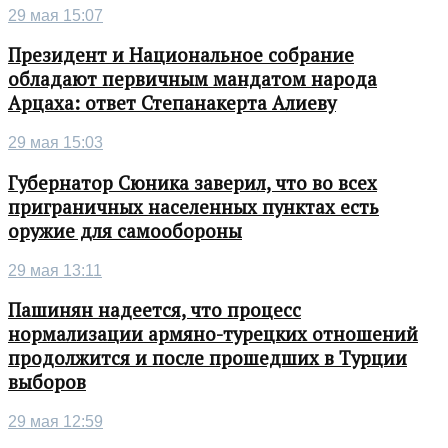
29 мая 15:07
Президент и Национальное собрание
обладают первичным мандатом народа
Арцаха: ответ Степанакерта Алиеву
29 мая 15:03
Губернатор Сюника заверил, что во всех
приграничных населенных пунктах есть
оружие для самообороны
29 мая 13:11
Пашинян надеется, что процесс
нормализации армяно-турецких отношений
продолжится и после прошедших в Турции
выборов
29 мая 12:59