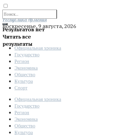
Отправить
Республика Армения
Воскресенье, 9 августа, 2026
Результатов нет
Читать все
результаты
Официальная хроника
Государство
Регион
Экономика
Общество
Культура
Спорт
Официальная хроника
Государство
Регион
Экономика
Общество
Культура