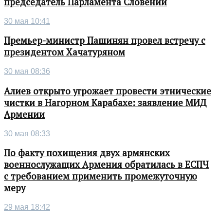
председатель Парламента Словении
30 мая 10:41
Премьер-министр Пашинян провел встречу с
президентом Хачатуряном
30 мая 08:36
Алиев открыто угрожает провести этнические
чистки в Нагорном Карабахе: заявление МИД
Армении
30 мая 08:33
По факту похищения двух армянских
военнослужащих Армения обратилась в ЕСПЧ
с требованием применить промежуточную
меру
29 мая 18:42