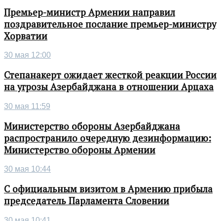
Премьер-министр Армении направил
поздравительное послание премьер-министру
Хорватии
30 мая 12:00
Степанакерт ожидает жесткой реакции России
на угрозы Азербайджана в отношении Арцаха
30 мая 11:59
Министерство обороны Азербайджана
распространило очередную дезинформацию:
Министерство обороны Армении
30 мая 10:44
С официальным визитом в Армению прибыла
председатель Парламента Словении
30 мая 10:41