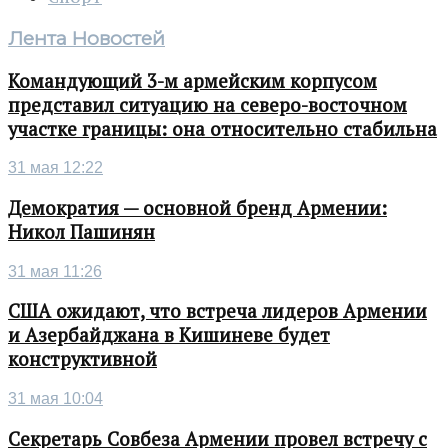
Лента Новостей
Командующий 3-м армейским корпусом
представил ситуацию на северо-восточном
участке границы: она относительно стабильна
31 мая 12:22
Демократия — основной бренд Армении:
Никол Пашинян
31 мая 11:26
США ожидают, что встреча лидеров Армении
и Азербайджана в Кишиневе будет
конструктивной
31 мая 10:04
Секретарь Совбеза Армении провел встречу с