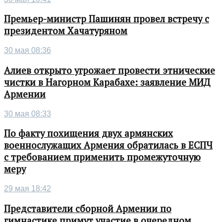
Премьер-министр Пашинян провел встречу с
президентом Хачатуряном
30 мая 08:36
Алиев открыто угрожает провести этнические
чистки в Нагорном Карабахе: заявление МИД
Армении
30 мая 08:33
По факту похищения двух армянских
военнослужащих Армения обратилась в ЕСПЧ
с требованием применить промежуточную
меру
29 мая 18:42
Представители сборной Армении по
гимнастике примут участие в очередном