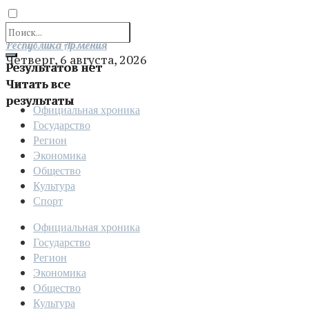
Отправить
Республика Армения
Четверг, 6 августа, 2026
Результатов нет
Читать все
результаты
Официальная хроника
Государство
Регион
Экономика
Общество
Культура
Спорт
Официальная хроника
Государство
Регион
Экономика
Общество
Культура