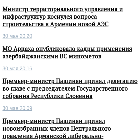
Министр территориального управления и
инфраструктур коснулся вопроса
строительства в Армении новой АЭС
30 мая 20:20
МО Арцаха опубликовало кадры применения
азербайджанскими ВС минометов
30 мая 20:16
Премьер-министр Пашинян принял делегацию
во главе с председателем Государственного
собрания Республики Словения
30 мая 20:09
Премьер-министр Пашинян принял
новоизбранных членов Центрального
правления Армянской либерально-