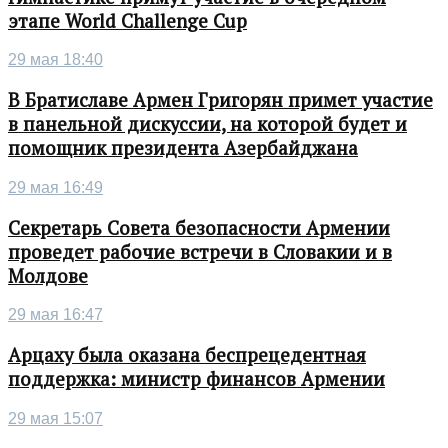
этапе World Challenge Cup
29 мая 18:40
В Братиславе Армен Григорян примет участие
в панельной дискуссии, на которой будет и
помощник президента Азербайджана
29 мая 16:49
Секретарь Совета безопасности Армении
проведет рабочие встречи в Словакии и в
Молдове
29 мая 16:47
Арцаху была оказана беспрецедентная
поддержка: министр финансов Армении
29 мая 15:07