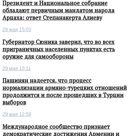
Президент и Национальное собрание
обладают первичным мандатом народа
Арцаха: ответ Степанакерта Алиеву
29 мая 15:03
Губернатор Сюника заверил, что во всех
приграничных населенных пунктах есть
оружие для самообороны
29 мая 13:11
Пашинян надеется, что процесс
нормализации армяно-турецких отношений
продолжится и после прошедших в Турции
выборов
29 мая 12:59
Международное сообщество признает
демократические достижения Армении и