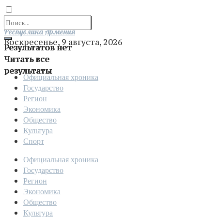
Отправить
Республика Армения
Воскресенье, 9 августа, 2026
Результатов нет
Читать все
результаты
Официальная хроника
Государство
Регион
Экономика
Общество
Культура
Спорт
Официальная хроника
Государство
Регион
Экономика
Общество
Культура