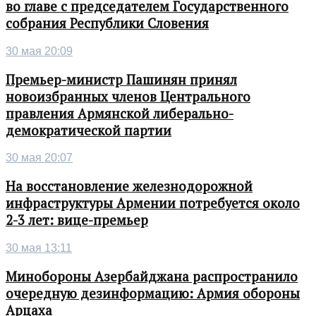
во главе с председателем Государственного
собрания Республики Словения
30 мая 20:09
Премьер-министр Пашинян принял
новоизбранных членов Центрального
правления Армянской либерально-
демократической партии
30 мая 20:07
На восстановление железнодорожной
инфраструктуры Армении потребуется около
2-3 лет: вице-премьер
30 мая 13:11
Минобороны Азербайджана распространило
очередную дезинформацию: Армия обороны
Арцаха