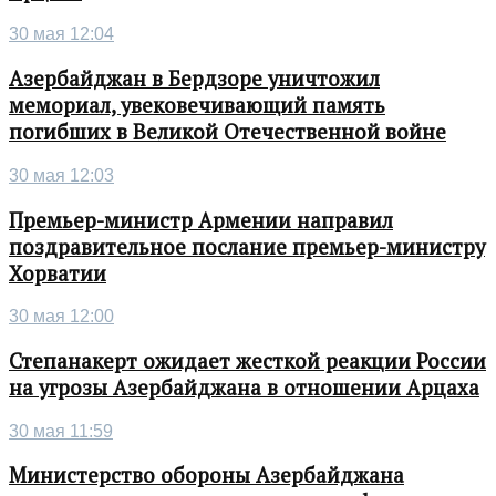
30 мая 12:04
Азербайджан в Бердзоре уничтожил
мемориал, увековечивающий память
погибших в Великой Отечественной войне
30 мая 12:03
Премьер-министр Армении направил
поздравительное послание премьер-министру
Хорватии
30 мая 12:00
Степанакерт ожидает жесткой реакции России
на угрозы Азербайджана в отношении Арцаха
30 мая 11:59
Министерство обороны Азербайджана