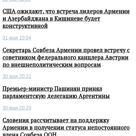
США ожидают, что встреча лидеров Армении
и Азербайджана в Кишиневе будет
конструктивной
31 мая 10:04
Секретарь Совбеза Армении провел встречу с
советником федерального канцлера Австрии
по внешнеполитическим вопросам
30 мая 20:31
Премьер-министр Пашинян принял
парламентскую делегацию Аргентины
30 мая 20:29
Словения рассчитывает на поддержку
Армении в получении статуса непостоянного
члена Совбеза ООН