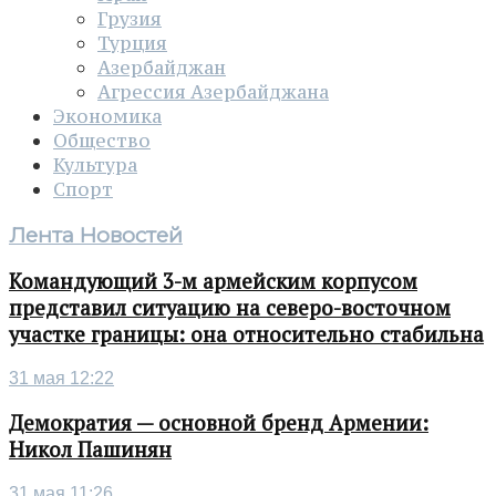
Грузия
Турция
Азербайджан
Агрессия Азербайджана
Экономика
Общество
Культура
Спорт
Лента Новостей
Командующий 3-м армейским корпусом
представил ситуацию на северо-восточном
участке границы: она относительно стабильна
31 мая 12:22
Демократия — основной бренд Армении:
Никол Пашинян
31 мая 11:26