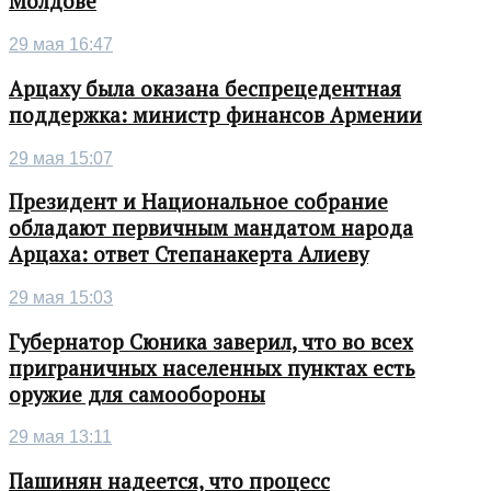
Молдове
29 мая 16:47
Арцаху была оказана беспрецедентная
поддержка: министр финансов Армении
29 мая 15:07
Президент и Национальное собрание
обладают первичным мандатом народа
Арцаха: ответ Степанакерта Алиеву
29 мая 15:03
Губернатор Сюника заверил, что во всех
приграничных населенных пунктах есть
оружие для самообороны
29 мая 13:11
Пашинян надеется, что процесс