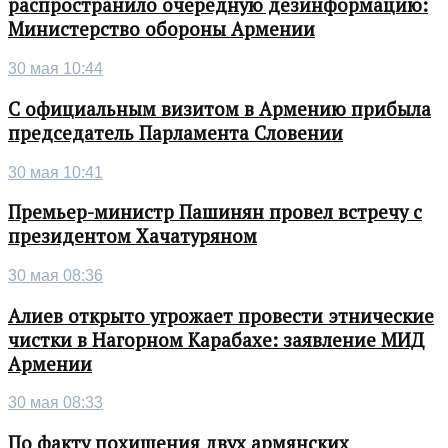
распространило очередную дезинформацию:
Министерство обороны Армении
30 мая 10:44
С официальным визитом в Армению прибыла
председатель Парламента Словении
30 мая 10:41
Премьер-министр Пашинян провел встречу с
президентом Хачатуряном
30 мая 08:36
Алиев открыто угрожает провести этнические
чистки в Нагорном Карабахе: заявление МИД
Армении
30 мая 08:33
По факту похищения двух армянских