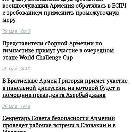
военнослужащих Армения обратилась в ЕСПЧ
с требованием применить промежуточную
меру
29 мая 18:42
Представители сборной Армении по
гимнастике примут участие в очередном
этапе World Challenge Cup
29 мая 18:40
В Братиславе Армен Григорян примет участие
в панельной дискуссии, на которой будет и
помощник президента Азербайджана
29 мая 16:49
Секретарь Совета безопасности Армении
проведет рабочие встречи в Словакии и в