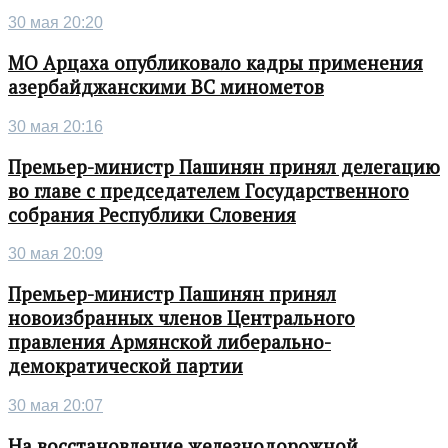
30 мая 20:20
МО Арцаха опубликовало кадры применения
азербайджанскими ВС минометов
30 мая 20:16
Премьер-министр Пашинян принял делегацию
во главе с председателем Государственного
собрания Республики Словения
30 мая 20:09
Премьер-министр Пашинян принял
новоизбранных членов Центрального
правления Армянской либерально-
демократической партии
30 мая 20:07
На восстановление железнодорожной