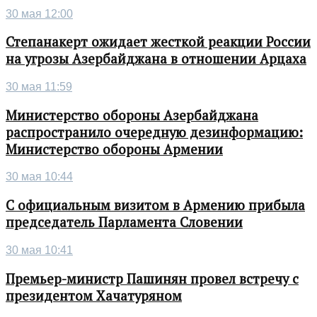
30 мая 12:00
Степанакерт ожидает жесткой реакции России
на угрозы Азербайджана в отношении Арцаха
30 мая 11:59
Министерство обороны Азербайджана
распространило очередную дезинформацию:
Министерство обороны Армении
30 мая 10:44
С официальным визитом в Армению прибыла
председатель Парламента Словении
30 мая 10:41
Премьер-министр Пашинян провел встречу с
президентом Хачатуряном