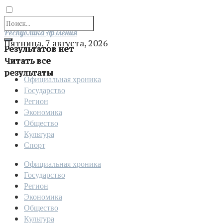
Отправить
Республика Армения
Пятница, 7 августа, 2026
Результатов нет
Читать все
результаты
Официальная хроника
Государство
Регион
Экономика
Общество
Культура
Спорт
Официальная хроника
Государство
Регион
Экономика
Общество
Культура