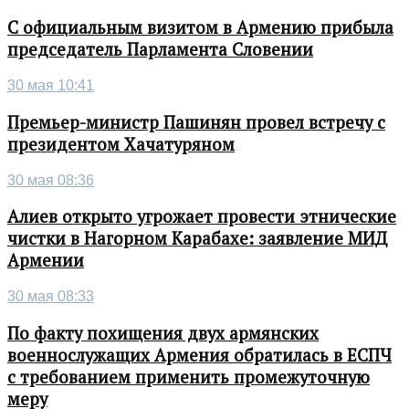
С официальным визитом в Армению прибыла
председатель Парламента Словении
30 мая 10:41
Премьер-министр Пашинян провел встречу с
президентом Хачатуряном
30 мая 08:36
Алиев открыто угрожает провести этнические
чистки в Нагорном Карабахе: заявление МИД
Армении
30 мая 08:33
По факту похищения двух армянских
военнослужащих Армения обратилась в ЕСПЧ
с требованием применить промежуточную
меру