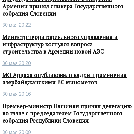
Армении принял спикера Государственного
собрания Словении
30 мая 20:22
Министр территориального управления и
инфраструктур коснулся вопроса
строительства в Армении новой АЭС
30 мая 20:20
МО Арцаха опубликовало кадры применения
азербайджанскими ВС минометов
30 мая 20:16
Премьер-министр Пашинян принял делегацию
во главе с председателем Государственного
собрания Республики Словения
30 мая 20:09