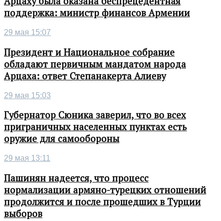
Арцаху была оказана беспрецедентная
поддержка: министр финансов Армении
29 мая 15:07
Президент и Национальное собрание
обладают первичным мандатом народа
Арцаха: ответ Степанакерта Алиеву
29 мая 15:03
Губернатор Сюника заверил, что во всех
приграничных населенных пунктах есть
оружие для самообороны
29 мая 13:11
Пашинян надеется, что процесс
нормализации армяно-турецких отношений
продолжится и после прошедших в Турции
выборов