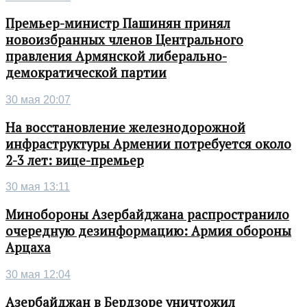
Премьер-министр Пашинян принял
новоизбранных членов Центрального
правления Армянской либерально-
демократической партии
30 мая 20:07
На восстановление железнодорожной
инфраструктуры Армении потребуется около
2-3 лет: вице-премьер
30 мая 13:11
Минобороны Азербайджана распространило
очередную дезинформацию: Армия обороны
Арцаха
30 мая 12:04
Азербайджан в Бердзоре уничтожил