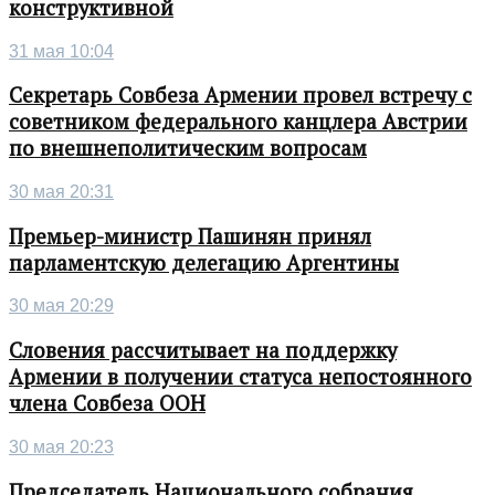
конструктивной
31 мая 10:04
Секретарь Совбеза Армении провел встречу с
советником федерального канцлера Австрии
по внешнеполитическим вопросам
30 мая 20:31
Премьер-министр Пашинян принял
парламентскую делегацию Аргентины
30 мая 20:29
Словения рассчитывает на поддержку
Армении в получении статуса непостоянного
члена Совбеза ООН
30 мая 20:23
Председатель Национального собрания