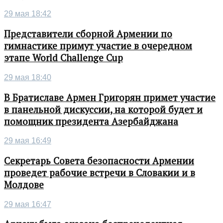
29 мая 18:42
Представители сборной Армении по
гимнастике примут участие в очередном
этапе World Challenge Cup
29 мая 18:40
В Братиславе Армен Григорян примет участие
в панельной дискуссии, на которой будет и
помощник президента Азербайджана
29 мая 16:49
Секретарь Совета безопасности Армении
проведет рабочие встречи в Словакии и в
Молдове
29 мая 16:47