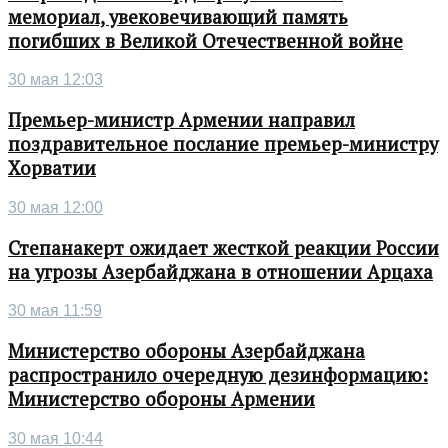
мемориал, увековечивающий память
погибших в Великой Отечественной войне
30 мая 12:03
Премьер-министр Армении направил
поздравительное послание премьер-министру
Хорватии
30 мая 12:00
Степанакерт ожидает жесткой реакции России
на угрозы Азербайджана в отношении Арцаха
30 мая 11:59
Министерство обороны Азербайджана
распространило очередную дезинформацию:
Министерство обороны Армении
30 мая 10:44