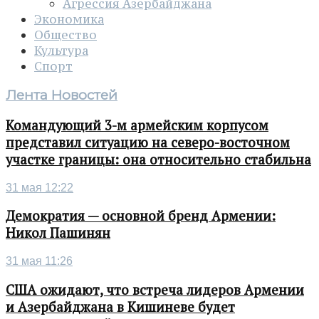
Агрессия Азербайджана
Экономика
Общество
Культура
Спорт
Лента Новостей
Командующий 3-м армейским корпусом
представил ситуацию на северо-восточном
участке границы: она относительно стабильна
31 мая 12:22
Демократия — основной бренд Армении:
Никол Пашинян
31 мая 11:26
США ожидают, что встреча лидеров Армении
и Азербайджана в Кишиневе будет