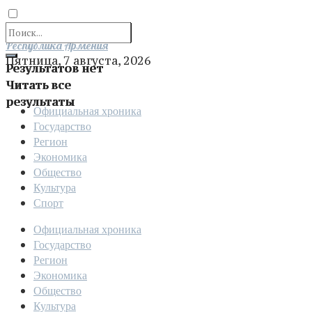
Отправить
Республика Армения
Пятница, 7 августа, 2026
Результатов нет
Читать все
результаты
Официальная хроника
Государство
Регион
Экономика
Общество
Культура
Спорт
Официальная хроника
Государство
Регион
Экономика
Общество
Культура