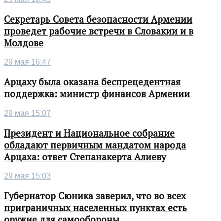
Секретарь Совета безопасности Армении
проведет рабочие встречи в Словакии и в
Молдове
29 мая 16:47
Арцаху была оказана беспрецедентная
поддержка: министр финансов Армении
29 мая 15:07
Президент и Национальное собрание
обладают первичным мандатом народа
Арцаха: ответ Степанакерта Алиеву
29 мая 15:03
Губернатор Сюника заверил, что во всех
приграничных населенных пунктах есть
оружие для самообороны