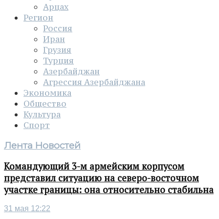
Арцах
Регион
Россия
Иран
Грузия
Турция
Азербайджан
Агрессия Азербайджана
Экономика
Общество
Культура
Спорт
Лента Новостей
Командующий 3-м армейским корпусом
представил ситуацию на северо-восточном
участке границы: она относительно стабильна
31 мая 12:22