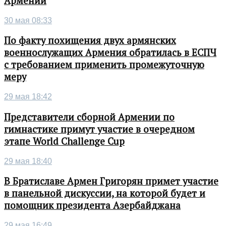
Армении
30 мая 08:33
По факту похищения двух армянских
военнослужащих Армения обратилась в ЕСПЧ
с требованием применить промежуточную
меру
29 мая 18:42
Представители сборной Армении по
гимнастике примут участие в очередном
этапе World Challenge Cup
29 мая 18:40
В Братиславе Армен Григорян примет участие
в панельной дискуссии, на которой будет и
помощник президента Азербайджана
29 мая 16:49