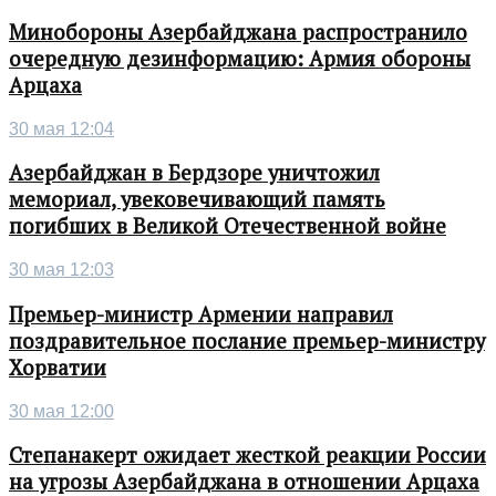
Минобороны Азербайджана распространило
очередную дезинформацию: Армия обороны
Арцаха
30 мая 12:04
Азербайджан в Бердзоре уничтожил
мемориал, увековечивающий память
погибших в Великой Отечественной войне
30 мая 12:03
Премьер-министр Армении направил
поздравительное послание премьер-министру
Хорватии
30 мая 12:00
Степанакерт ожидает жесткой реакции России
на угрозы Азербайджана в отношении Арцаха