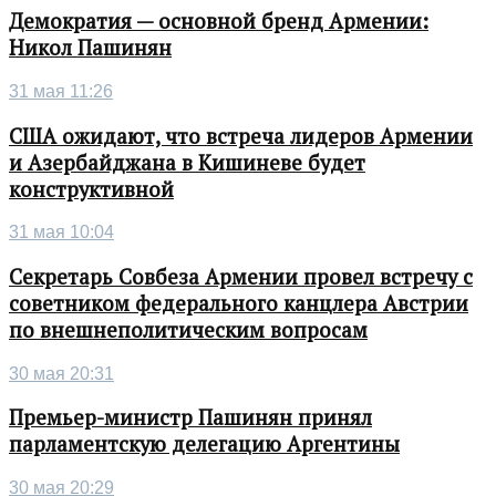
Демократия — основной бренд Армении:
Никол Пашинян
31 мая 11:26
США ожидают, что встреча лидеров Армении
и Азербайджана в Кишиневе будет
конструктивной
31 мая 10:04
Секретарь Совбеза Армении провел встречу с
советником федерального канцлера Австрии
по внешнеполитическим вопросам
30 мая 20:31
Премьер-министр Пашинян принял
парламентскую делегацию Аргентины
30 мая 20:29