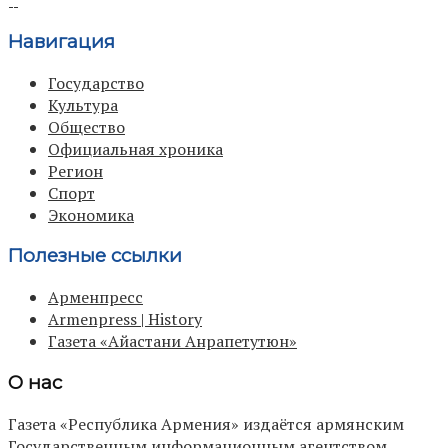
Навигация
Государство
Культура
Общество
Официальная хроника
Регион
Спорт
Экономика
Полезные ссылки
Арменпресс
Armenpress | History
Газета «Айастани Анрапетутюн»
О нас
Газета «Республика Армения» издаётся армянским
Государственным информационным агентством