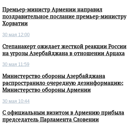
Премьер-министр Армении направил
поздравительное послание премьер-министру
Хорватии
30 мая 12:00
Степанакерт ожидает жесткой реакции России
на угрозы Азербайджана в отношении Арцаха
30 мая 11:59
Министерство обороны Азербайджана
распространило очередную дезинформацию:
Министерство обороны Армении
30 мая 10:44
С официальным визитом в Армению прибыла
председатель Парламента Словении