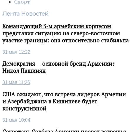
Спорт
Лента Новостей
Командующий 3-м армейским корпусом
представил ситуацию на северо-восточном
участке границы: она относительно стабильна
31 мая 12:22
Демократия — основной бренд Армении:
Никол Пашинян
31 мая 11:26
США ожидают, что встреча лидеров Армении
и Азербайджана в Кишиневе будет
конструктивной
31 мая 10:04
Секретарь Совбеза Армении провел встречу с