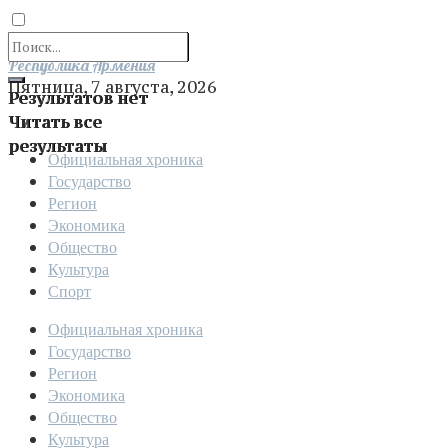
Отправить
Республика Армения
Пятница, 7 августа, 2026
Результатов нет
Читать все
результаты
Официальная хроника
Государство
Регион
Экономика
Общество
Культура
Спорт
Официальная хроника
Государство
Регион
Экономика
Общество
Культура