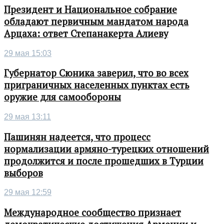
Президент и Национальное собрание
обладают первичным мандатом народа
Арцаха: ответ Степанакерта Алиеву
29 мая 15:03
Губернатор Сюника заверил, что во всех
приграничных населенных пунктах есть
оружие для самообороны
29 мая 13:11
Пашинян надеется, что процесс
нормализации армяно-турецких отношений
продолжится и после прошедших в Турции
выборов
29 мая 12:59
Международное сообщество признает