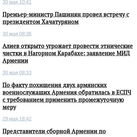
30 мая 10:41
Премьер-министр Пашинян провел встречу с
президентом Хачатуряном
30 мая 08:36
Алиев открыто угрожает провести этнические
чистки в Нагорном Карабахе: заявление МИД
Армении
30 мая 08:33
По факту похищения двух армянских
военнослужащих Армения обратилась в ЕСПЧ
с требованием применить промежуточную
меру
29 мая 18:42
Представители сборной Армении по