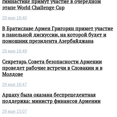
гимнастике примут участие в очередном
этапе World Challenge Cup
29 мая 18:40
В Братиславе Армен Григорян примет участие
в панельной дискуссии, на которой будет и
помощник президента Азербайджана
29 мая 16:49
Секретарь Совета безопасности Армении
проведет рабочие встречи в Словакии и в
Молдове
29 мая 16:47
Арцаху была оказана беспрецедентная
поддержка: министр финансов Армении
29 мая 15:07