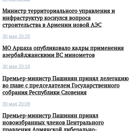
Министр территориального управления и
инфраструктур коснулся вопроса
строительства в Армении новой АЭС
30 мая 20:20
МО Арцаха опубликовало кадры применения
азербайджанскими ВС минометов
30 мая 20:16
Премьер-министр Пашинян принял делегацию
во главе с председателем Государственного
собрания Республики Словения
30 мая 20:09
Премьер-министр Пашинян принял
новоизбранных членов Центрального
правления Армянской либерально-