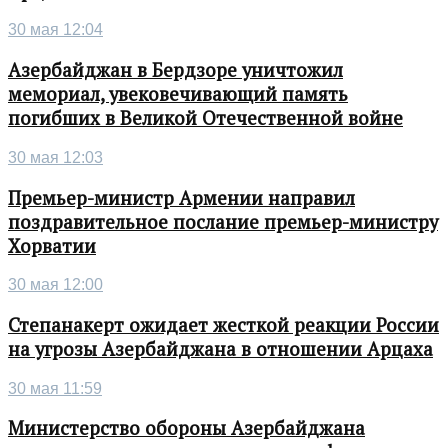
30 мая 12:04
Азербайджан в Бердзоре уничтожил
мемориал, увековечивающий память
погибших в Великой Отечественной войне
30 мая 12:03
Премьер-министр Армении направил
поздравительное послание премьер-министру
Хорватии
30 мая 12:00
Степанакерт ожидает жесткой реакции России
на угрозы Азербайджана в отношении Арцаха
30 мая 11:59
Министерство обороны Азербайджана