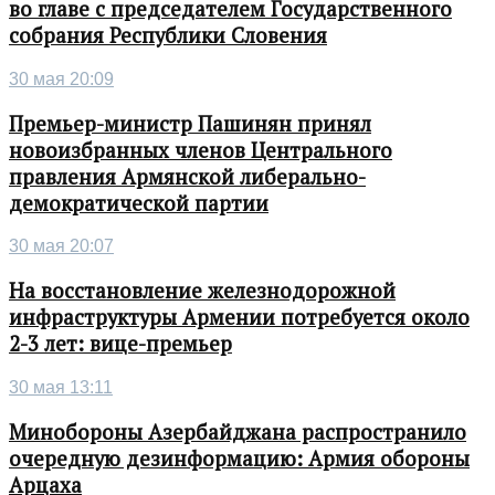
во главе с председателем Государственного
собрания Республики Словения
30 мая 20:09
Премьер-министр Пашинян принял
новоизбранных членов Центрального
правления Армянской либерально-
демократической партии
30 мая 20:07
На восстановление железнодорожной
инфраструктуры Армении потребуется около
2-3 лет: вице-премьер
30 мая 13:11
Минобороны Азербайджана распространило
очередную дезинформацию: Армия обороны
Арцаха