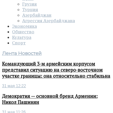
Грузия
Турция
Азербайджан
Агрессия Азербайджана
Экономика
Общество
Культура
Спорт
Лента Новостей
Командующий 3-м армейским корпусом
представил ситуацию на северо-восточном
участке границы: она относительно стабильна
31 мая 12:22
Демократия — основной бренд Армении:
Никол Пашинян
31 мая 11:26