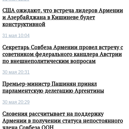
США ожидают, что встреча лидеров Армении
и Азербайджана в Кишиневе будет
конструктивной
31 мая 10:04
Секретарь Совбеза Армении провел встречу с
советником федерального канцлера Австрии
по внешнеполитическим вопросам
30 мая 20:31
Премьер-министр Пашинян принял
парламентскую делегацию Аргентины
30 мая 20:29
Словения рассчитывает на поддержку
Армении в получении статуса непостоянного
члена Совбеза ООН