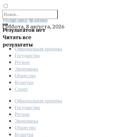
Отправить
Республика Армения
Суббота, 8 августа, 2026
Результатов нет
Читать все
результаты
Официальная хроника
Государство
Регион
Экономика
Общество
Культура
Спорт
Официальная хроника
Государство
Регион
Экономика
Общество
Культура