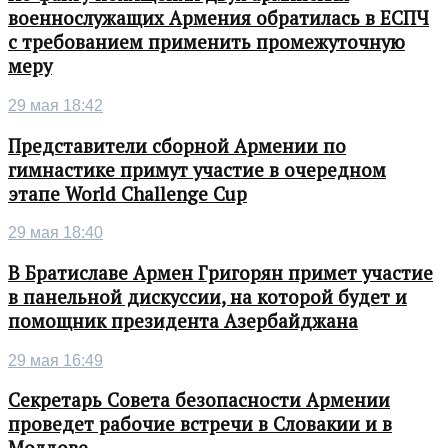
военнослужащих Армения обратилась в ЕСПЧ
с требованием применить промежуточную
меру
29 мая 18:42
Представители сборной Армении по
гимнастике примут участие в очередном
этапе World Challenge Cup
29 мая 18:40
В Братиславе Армен Григорян примет участие
в панельной дискуссии, на которой будет и
помощник президента Азербайджана
29 мая 16:49
Секретарь Совета безопасности Армении
проведет рабочие встречи в Словакии и в