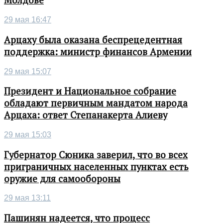
Молдове
29 мая 16:47
Арцаху была оказана беспрецедентная
поддержка: министр финансов Армении
29 мая 15:07
Президент и Национальное собрание
обладают первичным мандатом народа
Арцаха: ответ Степанакерта Алиеву
29 мая 15:03
Губернатор Сюника заверил, что во всех
приграничных населенных пунктах есть
оружие для самообороны
29 мая 13:11
Пашинян надеется, что процесс