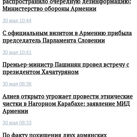
распространило очередную дезинформацию:
Министерство обороны Армении
30 мая 10:44
С официальным визитом в Армению прибыла
председатель Парламента Словении
30 мая 10:41
Премьер-министр Пашинян провел встречу с
президентом Хачатуряном
30 мая 08:36
Алиев открыто угрожает провести этнические
чистки в Нагорном Карабахе: заявление МИД
Армении
30 мая 08:33
По факту похищения двух армянских