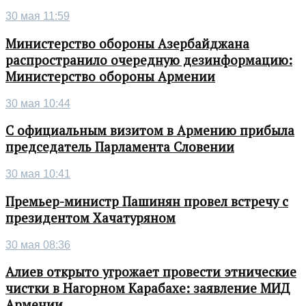
30 мая 11:59
Министерство обороны Азербайджана
распространило очередную дезинформацию:
Министерство обороны Армении
30 мая 10:44
С официальным визитом в Армению прибыла
председатель Парламента Словении
30 мая 10:41
Премьер-министр Пашинян провел встречу с
президентом Хачатуряном
30 мая 08:36
Алиев открыто угрожает провести этнические
чистки в Нагорном Карабахе: заявление МИД
Армении