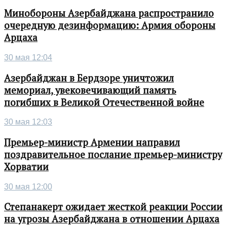
Минобороны Азербайджана распространило
очередную дезинформацию: Армия обороны
Арцаха
30 мая 12:04
Азербайджан в Бердзоре уничтожил
мемориал, увековечивающий память
погибших в Великой Отечественной войне
30 мая 12:03
Премьер-министр Армении направил
поздравительное послание премьер-министру
Хорватии
30 мая 12:00
Степанакерт ожидает жесткой реакции России
на угрозы Азербайджана в отношении Арцаха