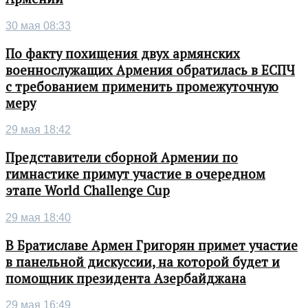
30 мая 08:33
По факту похищения двух армянских
военнослужащих Армения обратилась в ЕСПЧ
с требованием применить промежуточную
меру
29 мая 18:42
Представители сборной Армении по
гимнастике примут участие в очередном
этапе World Challenge Cup
29 мая 18:40
В Братиславе Армен Григорян примет участие
в панельной дискуссии, на которой будет и
помощник президента Азербайджана
29 мая 16:49