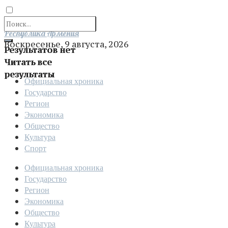
Отправить
Республика Армения
Воскресенье, 9 августа, 2026
Результатов нет
Читать все
результаты
Официальная хроника
Государство
Регион
Экономика
Общество
Культура
Спорт
Официальная хроника
Государство
Регион
Экономика
Общество
Культура