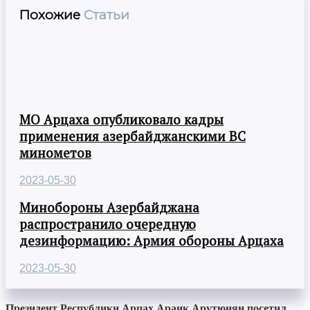
Похожие
Статьи
МО Арцаха опубликовало кадры
применения азербайджанскими ВС
минометов
2023-05-30
Минобороны Азербайджана
распространило очередную
дезинформацию: Армия обороны Арцаха
2023-05-30
Президент Республики Арцах Араик Арутюнян посетил