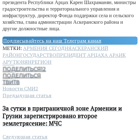
президента Республики Арцах Карен Шахраманян, министры
градостроительства и территориального управления и
инфраструктур, директор Фонда поддержки села и сельского
хозяйства, глава администрации Аскеранского района и
другие должностные лица.
Подписывайтесь на наш Телеграм канал
МЕТКИ:
АРМЕНИЯ СЕГОДНЯ
АСКЕРАНСКИЙ
РАЙОН
ГОСУДАРСТВО
ПРЕЗИДЕНТ АРЦАХА АРАИК
АРУТЮНЯН
РЕГИОН
ПОДЕЛИТЬСЯ
12
ПОДЕЛИТЬСЯ
ТВИТ
8
Новости СМИ2
Предыдущая статья
За сутки в приграничной зоне Армении и
Грузии зарегистрировано второе
землетрясение: МЧС
Следующая статья