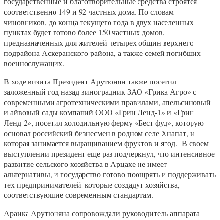
государственные и благотворительные средства строятся
соответственно 149 и 92 частных дома. По словам
чиновников, до конца текущего года в двух населенных
пунктах будет готово более 150 частных домов,
предназначенных для жителей четырех общин верхнего
подрайона Аскеранского района, а также семей погибших
военнослужащих.
В ходе визита Президент Арутюнян также посетил
заложенный год назад виноградник ЗАО «Грика Агро» с
современными агротехническими правилами, апельсиновый
и айвовый сады компаний ООО «Грин Ленд-1» и «Грин
Ленд-2», посетил холодильную ферму «Бест фуд», которую
основал российский бизнесмен в родном селе Хнапат, и
которая занимается выращиванием фруктов и ягод. В своем
выступлении президент еще раз подчеркнул, что интенсивное
развитие сельского хозяйства в Арцахе не имеет
альтернативы, и государство готово поощрять и поддерживать
тех предпринимателей, которые создадут хозяйства,
соответствующие современным стандартам.
Араика Арутюняна сопровождали руководитель аппарата