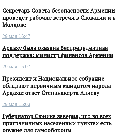
Секретарь Совета безопасности Армении
проведет рабочие встречи в Словакии и в
Молдове
29 мая 16:47
Арцаху была оказана беспрецедентная
поддержка: министр финансов Армении
29 мая 15:07
Президент и Национальное собрание
обладают первичным мандатом народа
Арцаха: ответ Степанакерта Алиеву
29 мая 15:03
Губернатор Сюника заверил, что во всех
приграничных населенных пунктах есть
оружие для самообороны