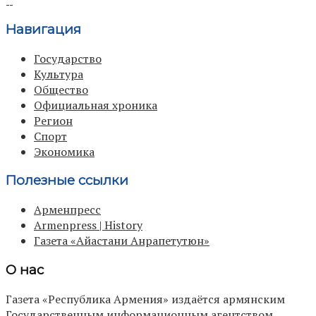
Навигация
Государство
Культура
Общество
Официальная хроника
Регион
Спорт
Экономика
Полезные ссылки
Арменпресс
Armenpress | History
Газета «Айастани Анрапетутюн»
О нас
Газета «Республика Армения» издаётся армянским
Государственным информационным агентством