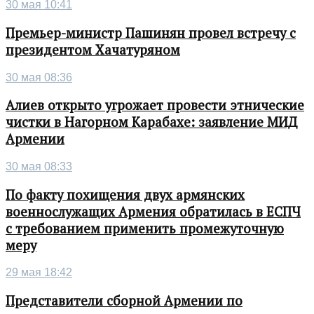
30 мая 10:41
Премьер-министр Пашинян провел встречу с
президентом Хачатуряном
30 мая 08:36
Алиев открыто угрожает провести этнические
чистки в Нагорном Карабахе: заявление МИД
Армении
30 мая 08:33
По факту похищения двух армянских
военнослужащих Армения обратилась в ЕСПЧ
с требованием применить промежуточную
меру
29 мая 18:42
Представители сборной Армении по