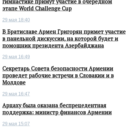
гимнастике примут участие в очередном
этапе World Challenge Cup
29 мая 18:40
В Братиславе Армен Григорян примет участие
в панельной дискуссии, на которой будет и
помощник президента Азербайджана
29 мая 16:49
Секретарь Совета безопасности Армении
проведет рабочие встречи в Словакии и в
Молдове
29 мая 16:47
Арцаху была оказана беспрецедентная
поддержка: министр финансов Армении
29 мая 15:07