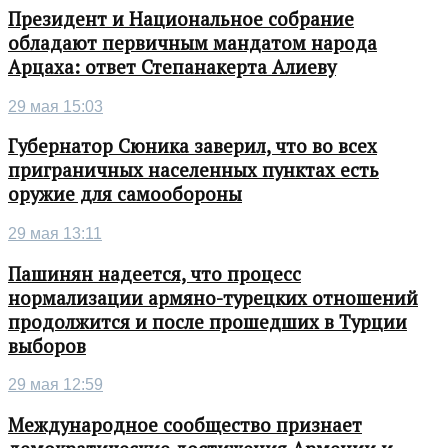
Президент и Национальное собрание
обладают первичным мандатом народа
Арцаха: ответ Степанакерта Алиеву
29 мая 15:03
Губернатор Сюника заверил, что во всех
приграничных населенных пунктах есть
оружие для самообороны
29 мая 13:11
Пашинян надеется, что процесс
нормализации армяно-турецких отношений
продолжится и после прошедших в Турции
выборов
29 мая 12:59
Международное сообщество признает