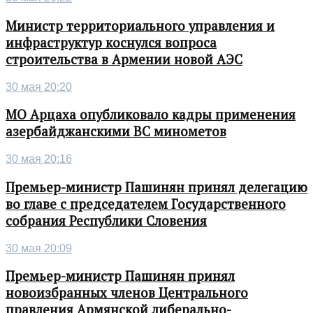
Министр территориального управления и
инфраструктур коснулся вопроса
строительства в Армении новой АЭС
30 мая 20:20
МО Арцаха опубликовало кадры применения
азербайджанскими ВС минометов
30 мая 20:16
Премьер-министр Пашинян принял делегацию
во главе с председателем Государственного
собрания Республики Словения
30 мая 20:09
Премьер-министр Пашинян принял
новоизбранных членов Центрального
правления Армянской либерально-