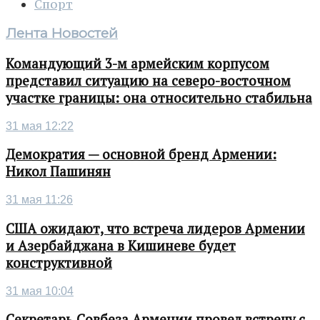
Спорт
Лента Новостей
Командующий 3-м армейским корпусом
представил ситуацию на северо-восточном
участке границы: она относительно стабильна
31 мая 12:22
Демократия — основной бренд Армении:
Никол Пашинян
31 мая 11:26
США ожидают, что встреча лидеров Армении
и Азербайджана в Кишиневе будет
конструктивной
31 мая 10:04
Секретарь Совбеза Армении провел встречу с