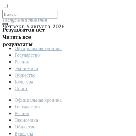
Отправить
Республика Армения
Четверг, 6 августа, 2026
Результатов нет
Читать все
результаты
Официальная хроника
Государство
Регион
Экономика
Общество
Культура
Спорт
Официальная хроника
Государство
Регион
Экономика
Общество
Культура