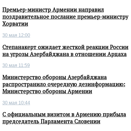
Премьер-министр Армении направил
поздравительное послание премьер-министру
Хорватии
30 мая 12:00
Степанакерт ожидает жесткой реакции России
на угрозы Азербайджана в отношении Арцаха
30 мая 11:59
Министерство обороны Азербайджана
распространило очередную дезинформацию:
Министерство обороны Армении
30 мая 10:44
С официальным визитом в Армению прибыла
председатель Парламента Словении