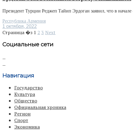
Президент Турции Реджеп Тайип Эрдоган заявил, что в начале
Республика Армения
1 октября, 2022
Страница �з
1
2
3
Next
Социальные сети
Навигация
Государство
Культура
Общество
Официальная хроника
Регион
Спорт
Экономика