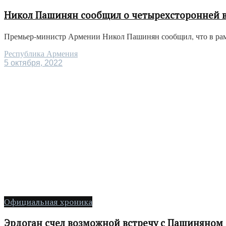
Никол Пашинян сообщил о четырехсторонней вс
Премьер-министр Армении Никол Пашинян сообщил, что в рамк
Республика Армения
5 октября, 2022
Официальная хроника
Эрдоган счел возможной встречу с Пашиняном