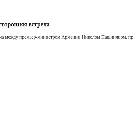
сторонняя встреча
реча между премьер-министром Армении Николом Пашиняном, п