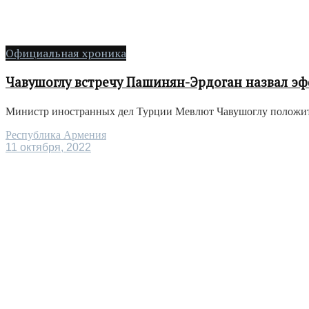
Официальная хроника
Чавушоглу встречу Пашинян-Эрдоган назвал э
Министр иностранных дел Турции Мевлют Чавушоглу положите
Республика Армения
11 октября, 2022