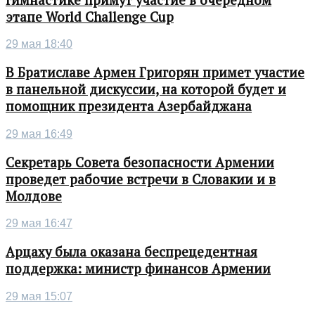
этапе World Challenge Cup
29 мая 18:40
В Братиславе Армен Григорян примет участие
в панельной дискуссии, на которой будет и
помощник президента Азербайджана
29 мая 16:49
Секретарь Совета безопасности Армении
проведет рабочие встречи в Словакии и в
Молдове
29 мая 16:47
Арцаху была оказана беспрецедентная
поддержка: министр финансов Армении
29 мая 15:07