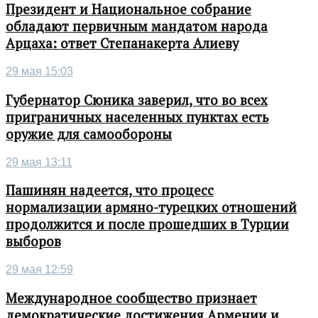
Президент и Национальное собрание
обладают первичным мандатом народа
Арцаха: ответ Степанакерта Алиеву
29 мая 15:03
Губернатор Сюника заверил, что во всех
приграничных населенных пунктах есть
оружие для самообороны
29 мая 13:11
Пашинян надеется, что процесс
нормализации армяно-турецких отношений
продолжится и после прошедших в Турции
выборов
29 мая 12:59
Международное сообщество признает
демократические достижения Армении и