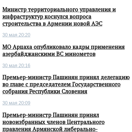
Министр территориального управления и
инфраструктур коснулся вопроса
строительства в Армении новой АЭС
30 мая 20:20
МО Арцаха опубликовало кадры применения
азербайджанскими ВС минометов
30 мая 20:16
Премьер-министр Пашинян принял делегацию
во главе с председателем Государственного
собрания Республики Словения
30 мая 20:09
Премьер-министр Пашинян принял
новоизбранных членов Центрального
правления Армянской либерально-