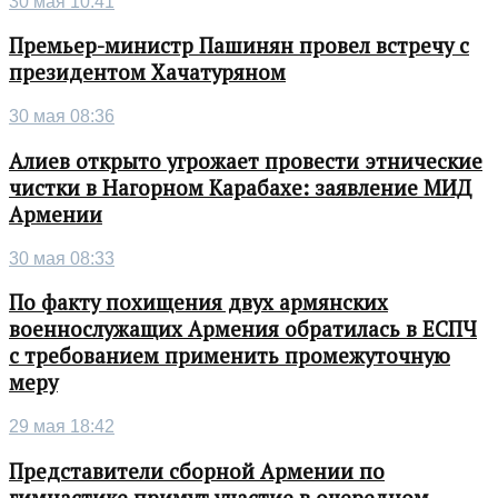
30 мая 10:41
Премьер-министр Пашинян провел встречу с
президентом Хачатуряном
30 мая 08:36
Алиев открыто угрожает провести этнические
чистки в Нагорном Карабахе: заявление МИД
Армении
30 мая 08:33
По факту похищения двух армянских
военнослужащих Армения обратилась в ЕСПЧ
с требованием применить промежуточную
меру
29 мая 18:42
Представители сборной Армении по
гимнастике примут участие в очередном