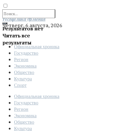
Отправить
Республика Армения
Четверг, 6 августа, 2026
Результатов нет
Читать все
результаты
Официальная хроника
Государство
Регион
Экономика
Общество
Культура
Спорт
Официальная хроника
Государство
Регион
Экономика
Общество
Культура