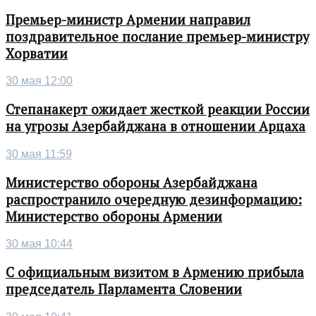
Премьер-министр Армении направил
поздравительное послание премьер-министру
Хорватии
30 мая 12:00
Степанакерт ожидает жесткой реакции России
на угрозы Азербайджана в отношении Арцаха
30 мая 11:59
Министерство обороны Азербайджана
распространило очередную дезинформацию:
Министерство обороны Армении
30 мая 10:44
С официальным визитом в Армению прибыла
председатель Парламента Словении