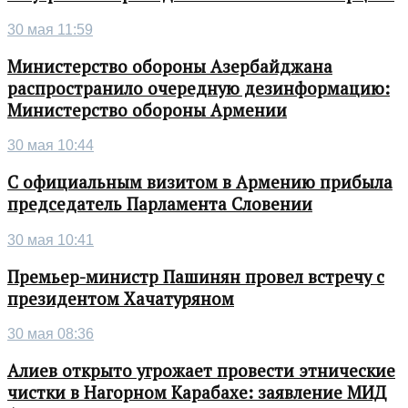
30 мая 11:59
Министерство обороны Азербайджана
распространило очередную дезинформацию:
Министерство обороны Армении
30 мая 10:44
С официальным визитом в Армению прибыла
председатель Парламента Словении
30 мая 10:41
Премьер-министр Пашинян провел встречу с
президентом Хачатуряном
30 мая 08:36
Алиев открыто угрожает провести этнические
чистки в Нагорном Карабахе: заявление МИД