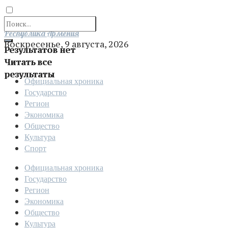
Отправить
Республика Армения
Воскресенье, 9 августа, 2026
Результатов нет
Читать все
результаты
Официальная хроника
Государство
Регион
Экономика
Общество
Культура
Спорт
Официальная хроника
Государство
Регион
Экономика
Общество
Культура