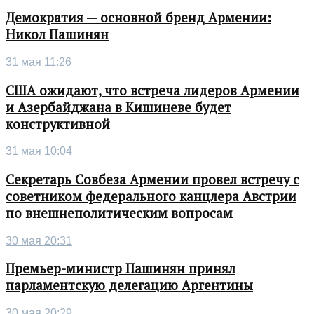
Демократия — основной бренд Армении:
Никол Пашинян
31 мая 11:26
США ожидают, что встреча лидеров Армении
и Азербайджана в Кишиневе будет
конструктивной
31 мая 10:04
Секретарь Совбеза Армении провел встречу с
советником федерального канцлера Австрии
по внешнеполитическим вопросам
30 мая 20:31
Премьер-министр Пашинян принял
парламентскую делегацию Аргентины
30 мая 20:29