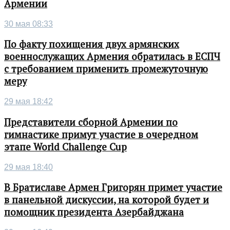
Армении
30 мая 08:33
По факту похищения двух армянских
военнослужащих Армения обратилась в ЕСПЧ
с требованием применить промежуточную
меру
29 мая 18:42
Представители сборной Армении по
гимнастике примут участие в очередном
этапе World Challenge Cup
29 мая 18:40
В Братиславе Армен Григорян примет участие
в панельной дискуссии, на которой будет и
помощник президента Азербайджана