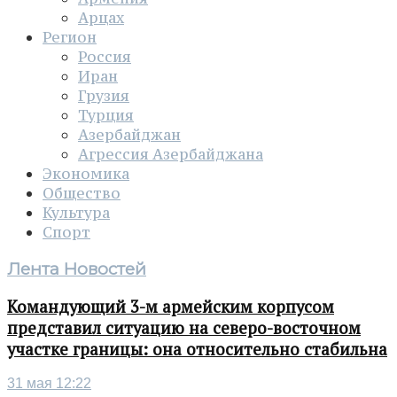
Арцах
Регион
Россия
Иран
Грузия
Турция
Азербайджан
Агрессия Азербайджана
Экономика
Общество
Культура
Спорт
Лента Новостей
Командующий 3-м армейским корпусом
представил ситуацию на северо-восточном
участке границы: она относительно стабильна
31 мая 12:22