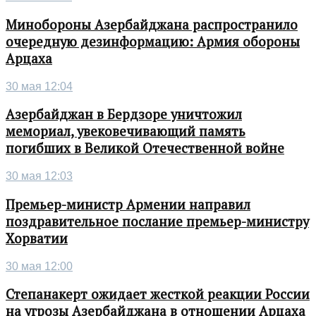
Минобороны Азербайджана распространило
очередную дезинформацию: Армия обороны
Арцаха
30 мая 12:04
Азербайджан в Бердзоре уничтожил
мемориал, увековечивающий память
погибших в Великой Отечественной войне
30 мая 12:03
Премьер-министр Армении направил
поздравительное послание премьер-министру
Хорватии
30 мая 12:00
Степанакерт ожидает жесткой реакции России
на угрозы Азербайджана в отношении Арцаха