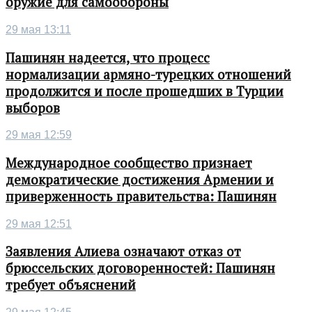
оружие для самообороны
29 мая 13:11
Пашинян надеется, что процесс
нормализации армяно-турецких отношений
продолжится и после прошедших в Турции
выборов
29 мая 12:59
Международное сообщество признает
демократические достижения Армении и
приверженность правительства: Пашинян
29 мая 12:51
Заявления Алиева означают отказ от
брюссельских договоренностей: Пашинян
требует объяснений