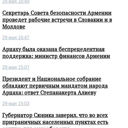
29 мая 16:49
Секретарь Совета безопасности Армении
проведет рабочие встречи в Словакии и в
Молдове
29 мая 16:47
Арцаху была оказана беспрецедентная
поддержка: министр финансов Армении
29 мая 15:07
Президент и Национальное собрание
обладают первичным мандатом народа
Арцаха: ответ Степанакерта Алиеву
29 мая 15:03
Губернатор Сюника заверил, что во всех
приграничных населенных пунктах есть