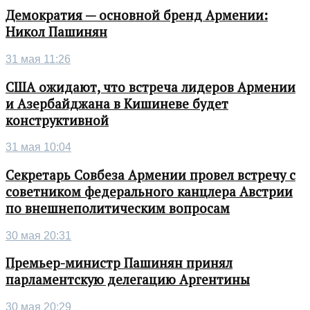
Демократия — основной бренд Армении:
Никол Пашинян
31 мая 11:26
США ожидают, что встреча лидеров Армении
и Азербайджана в Кишиневе будет
конструктивной
31 мая 10:04
Секретарь Совбеза Армении провел встречу с
советником федерального канцлера Австрии
по внешнеполитическим вопросам
30 мая 20:31
Премьер-министр Пашинян принял
парламентскую делегацию Аргентины
30 мая 20:29