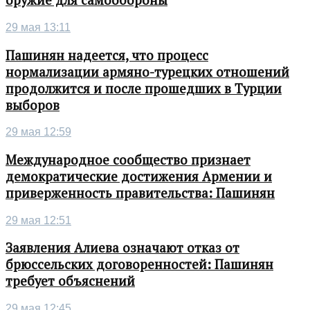
оружие для самообороны
29 мая 13:11
Пашинян надеется, что процесс
нормализации армяно-турецких отношений
продолжится и после прошедших в Турции
выборов
29 мая 12:59
Международное сообщество признает
демократические достижения Армении и
приверженность правительства: Пашинян
29 мая 12:51
Заявления Алиева означают отказ от
брюссельских договоренностей: Пашинян
требует объяснений
29 мая 12:45