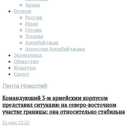
Арцах
Регион
Россия
Иран
Грузия
Турция
Азербайджан
Агрессия Азербайджана
Экономика
Общество
Культура
Спорт
Лента Новостей
Командующий 3-м армейским корпусом
представил ситуацию на северо-восточном
участке границы: она относительно стабильна
31 мая 12:22