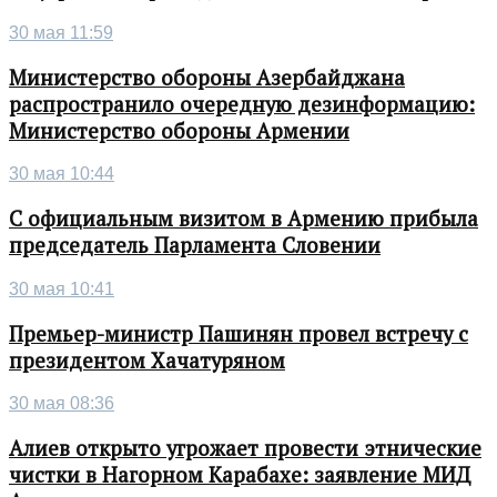
30 мая 11:59
Министерство обороны Азербайджана
распространило очередную дезинформацию:
Министерство обороны Армении
30 мая 10:44
С официальным визитом в Армению прибыла
председатель Парламента Словении
30 мая 10:41
Премьер-министр Пашинян провел встречу с
президентом Хачатуряном
30 мая 08:36
Алиев открыто угрожает провести этнические
чистки в Нагорном Карабахе: заявление МИД