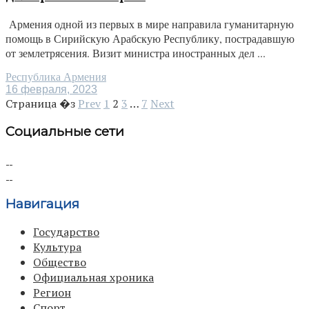
Армения одной из первых в мире направила гуманитарную
помощь в Сирийскую Арабскую Республику, пострадавшую
от землетрясения. Визит министра иностранных дел ...
Республика Армения
16 февраля, 2023
Страница �з
Prev
1
2
3
…
7
Next
Социальные сети
Навигация
Государство
Культура
Общество
Официальная хроника
Регион
Спорт