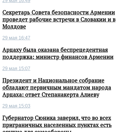
29 мая 16:49
Секретарь Совета безопасности Армении
проведет рабочие встречи в Словакии и в
Молдове
29 мая 16:47
Арцаху была оказана беспрецедентная
поддержка: министр финансов Армении
29 мая 15:07
Президент и Национальное собрание
обладают первичным мандатом народа
Арцаха: ответ Степанакерта Алиеву
29 мая 15:03
Губернатор Сюника заверил, что во всех
приграничных населенных пунктах есть