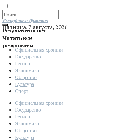
Отправить
Республика Армения
Пятница, 7 августа, 2026
Результатов нет
Читать все
результаты
Официальная хроника
Государство
Регион
Экономика
Общество
Культура
Спорт
Официальная хроника
Государство
Регион
Экономика
Общество
Культура