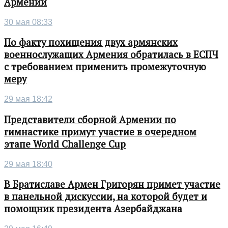
Армении
30 мая 08:33
По факту похищения двух армянских
военнослужащих Армения обратилась в ЕСПЧ
с требованием применить промежуточную
меру
29 мая 18:42
Представители сборной Армении по
гимнастике примут участие в очередном
этапе World Challenge Cup
29 мая 18:40
В Братиславе Армен Григорян примет участие
в панельной дискуссии, на которой будет и
помощник президента Азербайджана