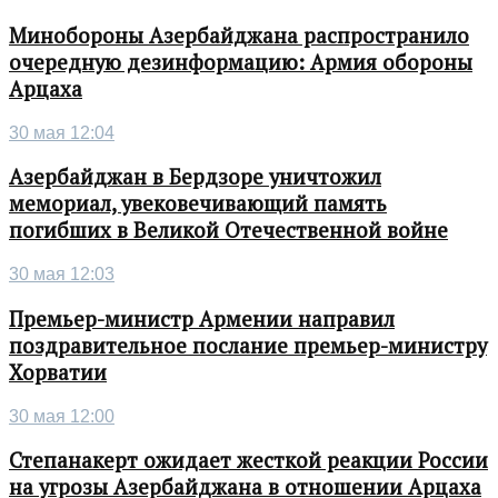
Минобороны Азербайджана распространило
очередную дезинформацию: Армия обороны
Арцаха
30 мая 12:04
Азербайджан в Бердзоре уничтожил
мемориал, увековечивающий память
погибших в Великой Отечественной войне
30 мая 12:03
Премьер-министр Армении направил
поздравительное послание премьер-министру
Хорватии
30 мая 12:00
Степанакерт ожидает жесткой реакции России
на угрозы Азербайджана в отношении Арцаха