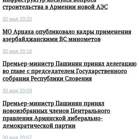
строительства в Армении новой АЭС
30 мая 20:20
МО Арцаха опубликовало кадры применения
азербайджанскими ВС минометов
30 мая 20:16
Премьер-министр Пашинян принял делегацию
во главе с председателем Государственного
собрания Республики Словения
30 мая 20:09
Премьер-министр Пашинян принял
новоизбранных членов Центрального
правления Армянской либерально-
демократической партии
30 мая 20:07