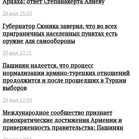
Арцаха: ответ Степанакерта Алиеву
29 мая 15:03
Губернатор Сюника заверил, что во всех
приграничных населенных пунктах есть
оружие для самообороны
29 мая 13:11
Пашинян надеется, что процесс
нормализации армяно-турецких отношений
продолжится и после прошедших в Турции
выборов
29 мая 12:59
Международное сообщество признает
демократические достижения Армении и
приверженность правительства: Пашинян