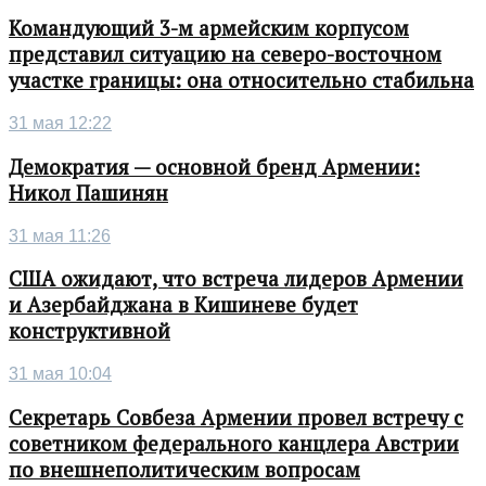
Командующий 3-м армейским корпусом
представил ситуацию на северо-восточном
участке границы: она относительно стабильна
31 мая 12:22
Демократия — основной бренд Армении:
Никол Пашинян
31 мая 11:26
США ожидают, что встреча лидеров Армении
и Азербайджана в Кишиневе будет
конструктивной
31 мая 10:04
Секретарь Совбеза Армении провел встречу с
советником федерального канцлера Австрии
по внешнеполитическим вопросам