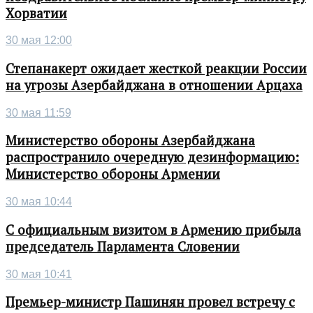
Хорватии
30 мая 12:00
Степанакерт ожидает жесткой реакции России
на угрозы Азербайджана в отношении Арцаха
30 мая 11:59
Министерство обороны Азербайджана
распространило очередную дезинформацию:
Министерство обороны Армении
30 мая 10:44
С официальным визитом в Армению прибыла
председатель Парламента Словении
30 мая 10:41
Премьер-министр Пашинян провел встречу с