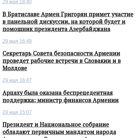
29 мая 18:40
В Братиславе Армен Григорян примет участие
в панельной дискуссии, на которой будет и
помощник президента Азербайджана
29 мая 16:49
Секретарь Совета безопасности Армении
проведет рабочие встречи в Словакии и в
Молдове
29 мая 16:47
Арцаху была оказана беспрецедентная
поддержка: министр финансов Армении
29 мая 15:07
Президент и Национальное собрание
обладают первичным мандатом народа