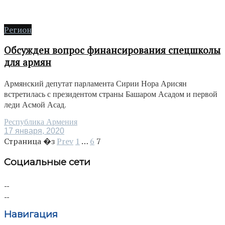
Регион
Обсужден вопрос финансирования спецшколы
для армян
Армянский депутат парламента Сирии Нора Арисян
встретилась с президентом страны Башаром Асадом и первой
леди Асмой Асад.
Республика Армения
17 января, 2020
Страница �з
Prev
1
…
6
7
Социальные сети
Навигация