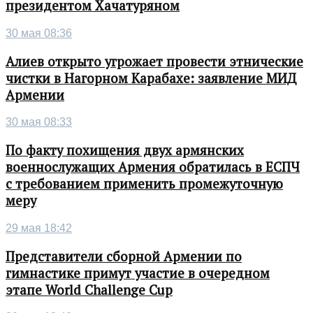
президентом Хачатуряном
30 мая 08:36
Алиев открыто угрожает провести этнические
чистки в Нагорном Карабахе: заявление МИД
Армении
30 мая 08:33
По факту похищения двух армянских
военнослужащих Армения обратилась в ЕСПЧ
с требованием применить промежуточную
меру
29 мая 18:42
Представители сборной Армении по
гимнастике примут участие в очередном
этапе World Challenge Cup