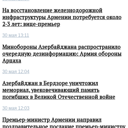
На восстановление железнодорожной
инфраструктуры Армении потребуется около
2-3 лет: вице-премьер
30 мая 13:11
Минобороны Азербайджана распространило
очередную дезинформацию: Армия обороны
Арцаха
30 мая 12:04
Азербайджан в Бердзоре уничтожил
мемориал, увековечивающий память
погибших в Великой Отечественной войне
30 мая 12:03
Премьер-министр Армении направил
поздравительное послание премьер-министру