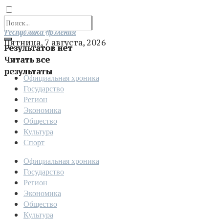
Отправить
Республика Армения
Пятница, 7 августа, 2026
Результатов нет
Читать все
результаты
Официальная хроника
Государство
Регион
Экономика
Общество
Культура
Спорт
Официальная хроника
Государство
Регион
Экономика
Общество
Культура