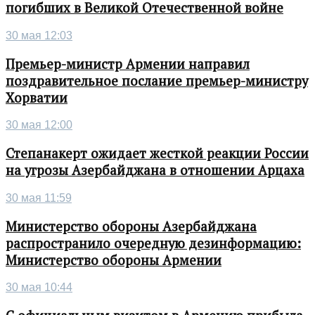
погибших в Великой Отечественной войне
30 мая 12:03
Премьер-министр Армении направил
поздравительное послание премьер-министру
Хорватии
30 мая 12:00
Степанакерт ожидает жесткой реакции России
на угрозы Азербайджана в отношении Арцаха
30 мая 11:59
Министерство обороны Азербайджана
распространило очередную дезинформацию:
Министерство обороны Армении
30 мая 10:44