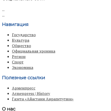
Навигация
Государство
Культура
Общество
Официальная хроника
Регион
Спорт
Экономика
Полезные ссылки
Арменпресс
Armenpress | History
Газета «Айастани Анрапетутюн»
О нас