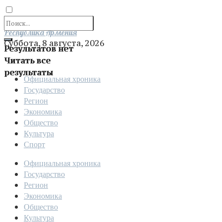
Отправить
Республика Армения
Суббота, 8 августа, 2026
Результатов нет
Читать все
результаты
Официальная хроника
Государство
Регион
Экономика
Общество
Культура
Спорт
Официальная хроника
Государство
Регион
Экономика
Общество
Культура