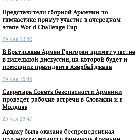
Представители сборной Армении по
гимнастике примут участие в очередном
этапе World Challenge Cup
29 мая 18:40
В Братиславе Армен Григорян примет участие
в панельной дискуссии, на которой будет и
помощник президента Азербайджана
29 мая 16:49
Секретарь Совета безопасности Армении
проведет рабочие встречи в Словакии и в
Молдове
29 мая 16:47
Арцаху была оказана беспрецедентная
поддержка: министр финансов Армении