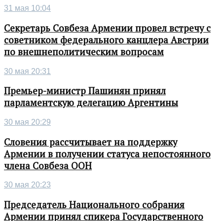
31 мая 10:04
Секретарь Совбеза Армении провел встречу с
советником федерального канцлера Австрии
по внешнеполитическим вопросам
30 мая 20:31
Премьер-министр Пашинян принял
парламентскую делегацию Аргентины
30 мая 20:29
Словения рассчитывает на поддержку
Армении в получении статуса непостоянного
члена Совбеза ООН
30 мая 20:23
Председатель Национального собрания
Армении принял спикера Государственного