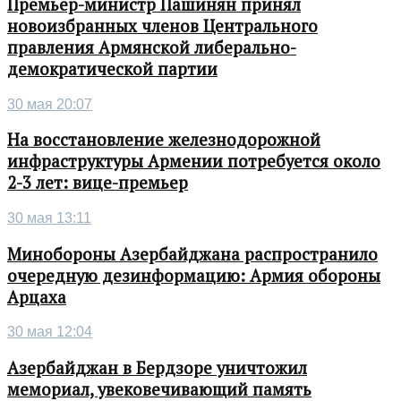
Премьер-министр Пашинян принял
новоизбранных членов Центрального
правления Армянской либерально-
демократической партии
30 мая 20:07
На восстановление железнодорожной
инфраструктуры Армении потребуется около
2-3 лет: вице-премьер
30 мая 13:11
Минобороны Азербайджана распространило
очередную дезинформацию: Армия обороны
Арцаха
30 мая 12:04
Азербайджан в Бердзоре уничтожил
мемориал, увековечивающий память