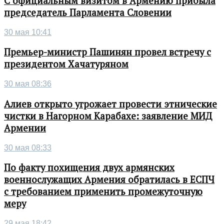
С официальным визитом в Армению прибыла
председатель Парламента Словении
30 мая 10:41
Премьер-министр Пашинян провел встречу с
президентом Хачатуряном
30 мая 08:36
Алиев открыто угрожает провести этнические
чистки в Нагорном Карабахе: заявление МИД
Армении
30 мая 08:33
По факту похищения двух армянских
военнослужащих Армения обратилась в ЕСПЧ
с требованием применить промежуточную
меру
29 мая 18:42