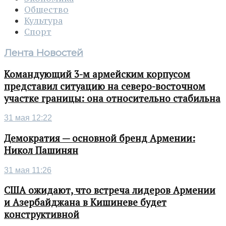
Общество
Культура
Спорт
Лента Новостей
Командующий 3-м армейским корпусом
представил ситуацию на северо-восточном
участке границы: она относительно стабильна
31 мая 12:22
Демократия — основной бренд Армении:
Никол Пашинян
31 мая 11:26
США ожидают, что встреча лидеров Армении
и Азербайджана в Кишиневе будет
конструктивной