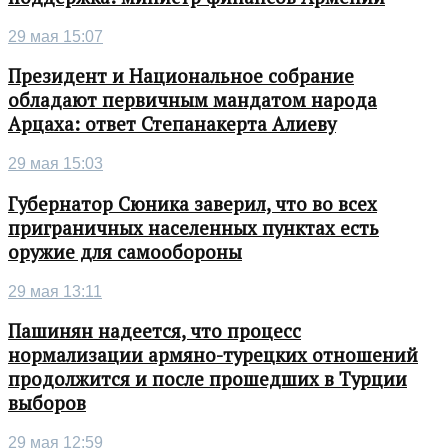
29 мая 15:07
Президент и Национальное собрание
обладают первичным мандатом народа
Арцаха: ответ Степанакерта Алиеву
29 мая 15:03
Губернатор Сюника заверил, что во всех
приграничных населенных пунктах есть
оружие для самообороны
29 мая 13:11
Пашинян надеется, что процесс
нормализации армяно-турецких отношений
продолжится и после прошедших в Турции
выборов
29 мая 12:59